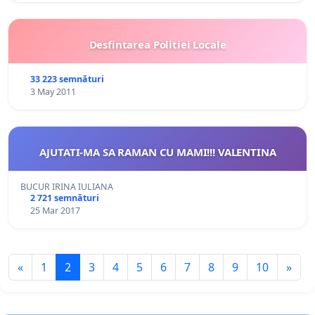
Desfintarea Politiei Locale
33 223 semnături
3 May 2011
AJUTATI-MA SA RAMAN CU MAMI!!! VALENTINA
BUCUR IRINA IULIANA
2 721 semnături
25 Mar 2017
«
1
2
3
4
5
6
7
8
9
10
»