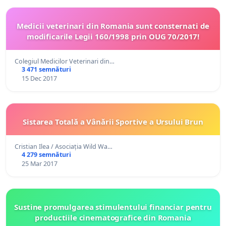
Medicii veterinari din Romania sunt consternati de
modificarile Legii 160/1998 prin OUG 70/2017!
Colegiul Medicilor Veterinari din…
3 471 semnături
15 Dec 2017
Sistarea Totală a Vânării Sportive a Ursului Brun
Cristian Ilea / Asociația Wild Wa…
4 279 semnături
25 Mar 2017
Sustine promulgarea stimulentului financiar pentru
productiile cinematografice din Romania