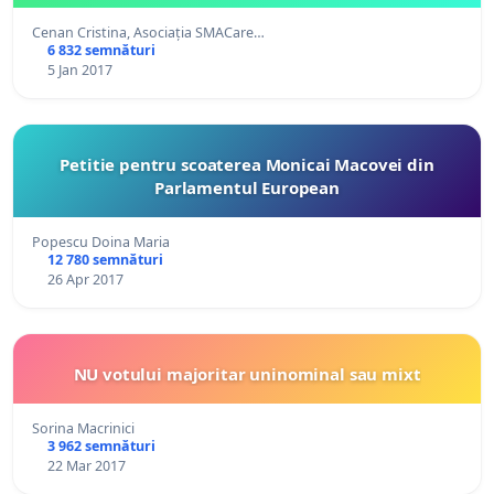
Cenan Cristina, Asociația SMACare…
6 832 semnături
5 Jan 2017
Petitie pentru scoaterea Monicai Macovei din
Parlamentul European
Popescu Doina Maria
12 780 semnături
26 Apr 2017
NU votului majoritar uninominal sau mixt
Sorina Macrinici
3 962 semnături
22 Mar 2017