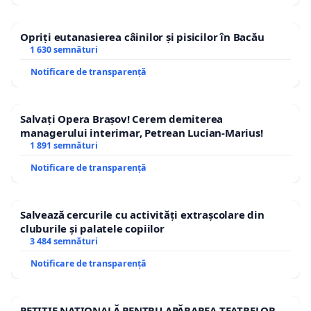
Opriți eutanasierea câinilor și pisicilor în Bacău
1 630 semnături
Notificare de transparență
Salvați Opera Brașov! Cerem demiterea
managerului interimar, Petrean Lucian-Marius!
1 891 semnături
Notificare de transparență
Salvează cercurile cu activități extrașcolare din
cluburile și palatele copiilor
3 484 semnături
Notificare de transparență
PETIȚIE NAȚIONALĂ PENTRU APĂRAREA TEATRELOR