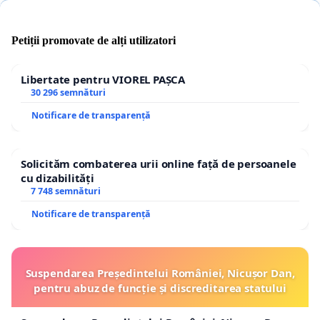
Petiții promovate de alți utilizatori
Libertate pentru VIOREL PAȘCA
30 296 semnături
Notificare de transparență
Solicităm combaterea urii online față de persoanele
cu dizabilități
7 748 semnături
Notificare de transparență
Suspendarea Președintelui României, Nicușor Dan,
pentru abuz de funcție și discreditarea statului