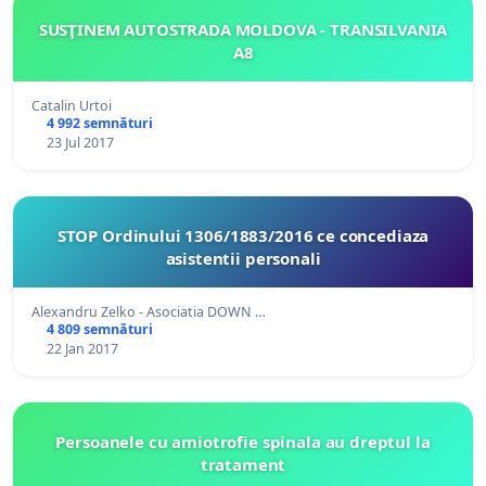
SUSŢINEM AUTOSTRADA MOLDOVA - TRANSILVANIA
A8
Catalin Urtoi
4 992 semnături
23 Jul 2017
STOP Ordinului 1306/1883/2016 ce concediaza
asistentii personali
Alexandru Zelko - Asociatia DOWN …
4 809 semnături
22 Jan 2017
Persoanele cu amiotrofie spinala au dreptul la
tratament