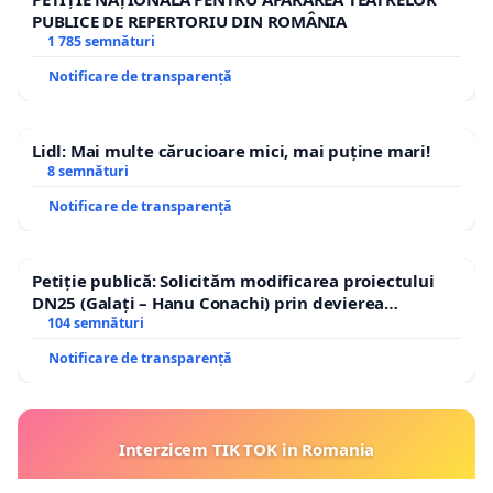
PUBLICE DE REPERTORIU DIN ROMÂNIA
1 785 semnături
Notificare de transparență
Lidl: Mai multe cărucioare mici, mai puține mari!
8 semnături
Notificare de transparență
Petiție publică: Solicităm modificarea proiectului
DN25 (Galați – Hanu Conachi) prin devierea
traseului în afara localităților!
104 semnături
Notificare de transparență
Interzicem TIK TOK in Romania