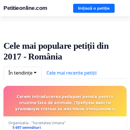
Petitieonline.com
Inițiază o petiție
Cele mai populare petiții din
2017 - România
În tendințe
Cele mai recente petiții
Cerem introducerea pedepsei penale pentru
cruzime fata de animale. (Требуем ввести
уголовную статью за жестокое отношение к
животным.)
Organizatia - "Societatea Umana"
5 697 semnături