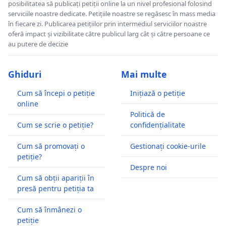
posibilitatea să publicați petiții online la un nivel profesional folosind
serviciile noastre dedicate. Petițiile noastre se regăsesc în mass media
în fiecare zi. Publicarea petițiilor prin intermediul serviciilor noastre
oferă impact și vizibilitate către publicul larg cât și către persoane ce
au putere de decizie
Ghiduri
Mai multe
Cum să începi o petiție
Inițiază o petiție
online
Politică de
Cum se scrie o petiție?
confidențialitate
Cum să promovați o
Gestionați cookie-urile
petiție?
Despre noi
Cum să obții apariții în
presă pentru petiția ta
Cum să înmânezi o
petiție