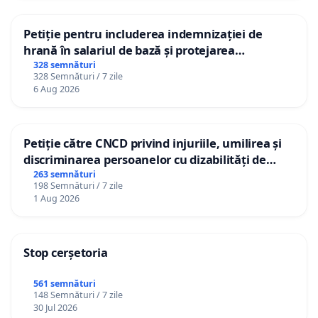
Petiție pentru includerea indemnizației de
hrană în salariul de bază și protejarea
gradațiilor de vechime pentru asistenții
328 semnături
328 Semnături / 7 zile
personali
6 Aug 2026
Petiție către CNCD privind injuriile, umilirea și
discriminarea persoanelor cu dizabilități de
către utilizatorul TikTok „Gorici”
263 semnături
198 Semnături / 7 zile
1 Aug 2026
Stop cerșetoria
561 semnături
148 Semnături / 7 zile
30 Jul 2026