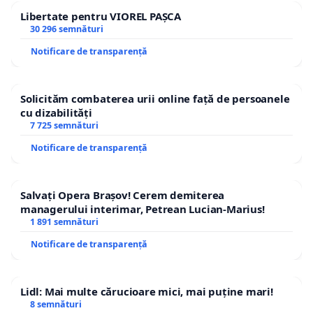
împrejurimile ansamblului rezidențial
Libertate pentru VIOREL PAȘCA
30 296 semnături
Avantgarden3 de o
capacitate de 500-700 locuri
,
ținând cont de nevoile actuale și dezvoltarea
Notificare de transparență
preconizată pentru acest ansamblu rezidențial.
Solicităm combaterea urii online față de persoanele
cu dizabilități
7 725 semnături
Această petiție va fi îndreptată către Primăria
Notificare de transparență
Municipiului Brașov - Serviciul Amenajare Drumuri
Publice și Siguranța Circulației, Allen Coliban,
primarul Municipiului Brașov.
Salvați Opera Brașov! Cerem demiterea
managerului interimar, Petrean Lucian-Marius!
1 891 semnături
Notificare de transparență
Semnează și tu petiția!
Lidl: Mai multe cărucioare mici, mai puține mari!
8 semnături