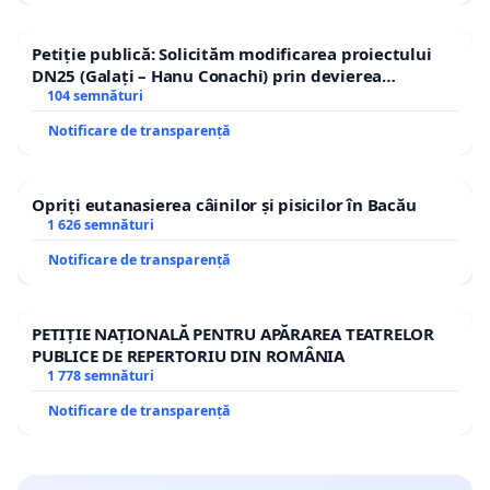
Petiție publică: Solicităm modificarea proiectului
DN25 (Galați – Hanu Conachi) prin devierea
traseului în afara localităților!
104 semnături
Notificare de transparență
Opriți eutanasierea câinilor și pisicilor în Bacău
1 626 semnături
Notificare de transparență
PETIȚIE NAȚIONALĂ PENTRU APĂRAREA TEATRELOR
PUBLICE DE REPERTORIU DIN ROMÂNIA
1 778 semnături
Notificare de transparență