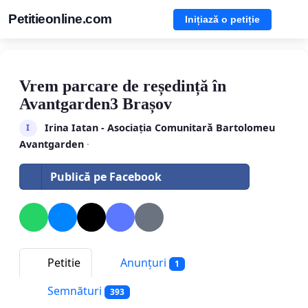
Petitieonline.com
Inițiază o petiție
Vrem parcare de reședință în
Avantgarden3 Brașov
Irina Iatan - Asociația Comunitară Bartolomeu
I
Avantgarden
·
Publică pe Facebook
Petitie
Anunțuri
1
Semnături
393