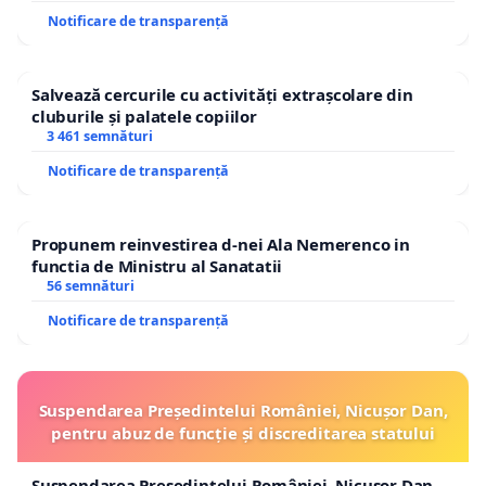
Irina Iatan - Asociația Comunitară Bartolomeu
Notificare de transparență
Avantgarden
https://avantgarden-bartolomeu.ro/
Salvează cercurile cu activități extrașcolare din
cluburile și palatele copiilor
Email:
contact@avantgarden-bartolomeu.ro
3 461 semnături
Notificare de transparență
Propunem reinvestirea d-nei Ala Nemerenco in
functia de Ministru al Sanatatii
56 semnături
Notificare de transparență
Suspendarea Președintelui României, Nicușor Dan,
pentru abuz de funcție și discreditarea statului
Suspendarea Președintelui României, Nicușor Dan,