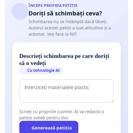
ÎNCEPE PROPRIA PETIȚIE
Doriți să schimbați ceva?
Schimbarea nu se întâmplă dacă tăceți.
Autorul acestei petiții a luat atitudine și a
acționat. Veți face la fel?
Descrieți schimbarea pe care doriți
să o vedeți
Cu tehnologie AI
Scrieți cu propriile cuvinte. AI va redacta o
petiție solidă pentru dvs.
Generează petiția