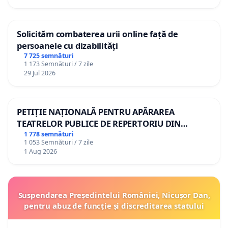
Solicităm combaterea urii online față de
persoanele cu dizabilități
7 725 semnături
1 173 Semnături / 7 zile
29 Jul 2026
PETIȚIE NAȚIONALĂ PENTRU APĂRAREA
TEATRELOR PUBLICE DE REPERTORIU DIN
ROMÂNIA
1 778 semnături
1 053 Semnături / 7 zile
1 Aug 2026
Suspendarea Președintelui României, Nicușor Dan,
pentru abuz de funcție și discreditarea statului