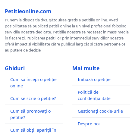
Petitieonline.com
Punem la dispoziția dvs. găzduirea gratis a petițiile online. Aveți
posibilitatea să publicați petiții online la un nivel profesional folosind
serviciile noastre dedicate. Petițiile noastre se regăsesc în mass media
în fiecare zi. Publicarea petițiilor prin intermediul serviciilor noastre
oferă impact și vizibilitate către publicul larg cât și către persoane ce
au putere de decizie
Ghiduri
Mai multe
Cum să începi o petiție
Inițiază o petiție
online
Politică de
Cum se scrie o petiție?
confidențialitate
Cum să promovați o
Gestionați cookie-urile
petiție?
Despre noi
Cum să obții apariții în