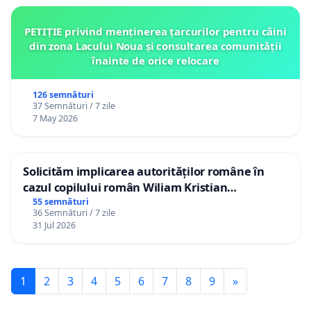
PETIȚIE privind menținerea țarcurilor pentru câini
din zona Lacului Noua și consultarea comunității
înainte de orice relocare
126 semnături
37 Semnături / 7 zile
7 May 2026
Solicităm implicarea autorităților române în
cazul copilului român Wiliam Kristian
Gheorghe, aflat în plasament în Danemarca de
55 semnături
36 Semnături / 7 zile
12 ani
31 Jul 2026
1
2
3
4
5
6
7
8
9
»