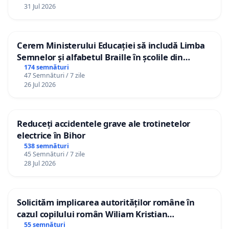
31 Jul 2026
Cerem Ministerului Educației să includă Limba
Semnelor și alfabetul Braille în școlile din
Republica Moldova!
174 semnături
47 Semnături / 7 zile
26 Jul 2026
Reduceți accidentele grave ale trotinetelor
electrice în Bihor
538 semnături
45 Semnături / 7 zile
28 Jul 2026
Solicităm implicarea autorităților române în
cazul copilului român Wiliam Kristian
Gheorghe, aflat în plasament în Danemarca de
55 semnături