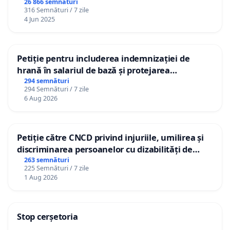
26 866 semnături
316 Semnături / 7 zile
4 Jun 2025
Petiție pentru includerea indemnizației de
hrană în salariul de bază și protejarea
gradațiilor de vechime pentru asistenții
294 semnături
294 Semnături / 7 zile
personali
6 Aug 2026
Petiție către CNCD privind injuriile, umilirea și
discriminarea persoanelor cu dizabilități de
către utilizatorul TikTok „Gorici”
263 semnături
225 Semnături / 7 zile
1 Aug 2026
Stop cerșetoria