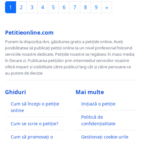
1
2
3
4
5
6
7
8
9
»
Petitieonline.com
Punem la dispoziția dvs. găzduirea gratis a petițiile online. Aveți
posibilitatea să publicați petiții online la un nivel profesional folosind
serviciile noastre dedicate. Petițiile noastre se regăsesc în mass media
în fiecare zi. Publicarea petițiilor prin intermediul serviciilor noastre
oferă impact și vizibilitate către publicul larg cât și către persoane ce
au putere de decizie
Ghiduri
Mai multe
Cum să începi o petiție
Inițiază o petiție
online
Politică de
Cum se scrie o petiție?
confidențialitate
Cum să promovați o
Gestionați cookie-urile