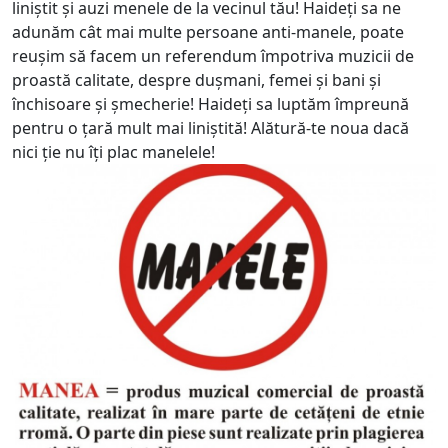
liniștit și auzi menele de la vecinul tău! Haideți sa ne
adunăm cât mai multe persoane anti-manele, poate
reușim să facem un referendum împotriva muzicii de
proastă calitate, despre dușmani, femei și bani și
închisoare și șmecherie! Haideți sa luptăm împreună
pentru o țară mult mai liniștită! Alătură-te noua dacă
nici ție nu îți plac manelele!