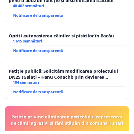
pentru abuz de funcție și discreditarea statului
48 402 semnături
Notificare de transparență
Opriți eutanasierea câinilor și pisicilor în Bacău
1 615 semnături
Notificare de transparență
Petiție publică: Solicităm modificarea proiectului
DN25 (Galați – Hanu Conachi) prin devierea
traseului în afara localităților!
104 semnături
Notificare de transparență
Petiție privind eliminarea pericolului reprezentat
de câinii agresivi și fără stăpân din comuna Tunari