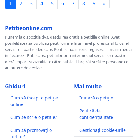
1
2
3
4
5
6
7
8
9
»
Petitieonline.com
Punem la dispoziția dvs. găzduirea gratis a petițiile online. Aveți
posibilitatea să publicați petiții online la un nivel profesional folosind
serviciile noastre dedicate. Petițiile noastre se regăsesc în mass media
în fiecare zi. Publicarea petițiilor prin intermediul serviciilor noastre
oferă impact și vizibilitate către publicul larg cât și către persoane ce
au putere de decizie
Ghiduri
Mai multe
Cum să începi o petiție
Inițiază o petiție
online
Politică de
Cum se scrie o petiție?
confidențialitate
Cum să promovați o
Gestionați cookie-urile
petiție?