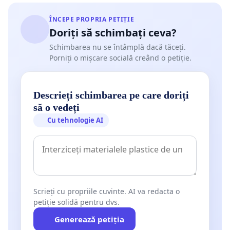
ÎNCEPE PROPRIA PETIȚIE
Doriți să schimbați ceva?
Schimbarea nu se întâmplă dacă tăceți.
Porniți o mișcare socială creând o petiție.
Descrieți schimbarea pe care doriți
să o vedeți
Cu tehnologie AI
Scrieți cu propriile cuvinte. AI va redacta o
petiție solidă pentru dvs.
Generează petiția