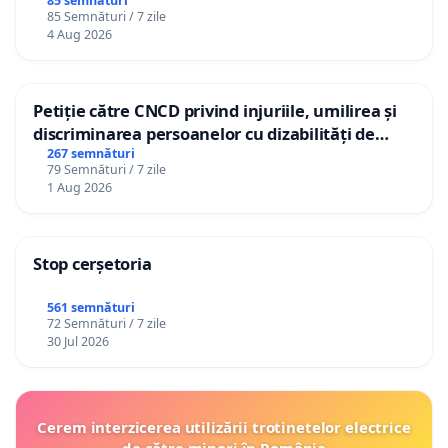
85 semnături
85 Semnături / 7 zile
4 Aug 2026
Petiție către CNCD privind injuriile, umilirea și
discriminarea persoanelor cu dizabilități de
către utilizatorul TikTok „Gorici”
267 semnături
79 Semnături / 7 zile
1 Aug 2026
Stop cerșetoria
561 semnături
72 Semnături / 7 zile
30 Jul 2026
Cerem interzicerea utilizării trotinetelor electrice