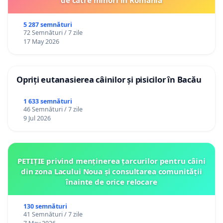
de către minori în România
5 287 semnături
72 Semnături / 7 zile
17 May 2026
Opriți eutanasierea câinilor și pisicilor în Bacău
1 633 semnături
46 Semnături / 7 zile
9 Jul 2026
PETIȚIE privind menținerea țarcurilor pentru câini
din zona Lacului Noua și consultarea comunității
înainte de orice relocare
130 semnături
41 Semnături / 7 zile