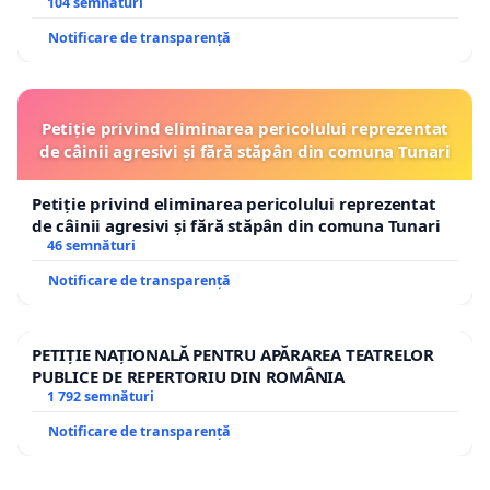
traseului în afara localităților!
104 semnături
Notificare de transparență
Petiție privind eliminarea pericolului reprezentat
de câinii agresivi și fără stăpân din comuna Tunari
Petiție privind eliminarea pericolului reprezentat
de câinii agresivi și fără stăpân din comuna Tunari
46 semnături
Notificare de transparență
PETIȚIE NAȚIONALĂ PENTRU APĂRAREA TEATRELOR
PUBLICE DE REPERTORIU DIN ROMÂNIA
1 792 semnături
Notificare de transparență