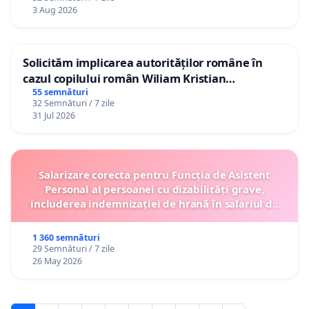
3 Aug 2026
Solicităm implicarea autorităților române în
cazul copilului român Wiliam Kristian
Gheorghe, aflat în plasament în Danemarca de
55 semnături
32 Semnături / 7 zile
12 ani
31 Jul 2026
Salarizare corecta pentru Funcția de Asistent
Personal al persoanei cu dizabilități grave,
includerea indemnizației de hrană în salariul de
bază lunar și protejarea gradațiilor de vechime
1 360 semnături
29 Semnături / 7 zile
26 May 2026