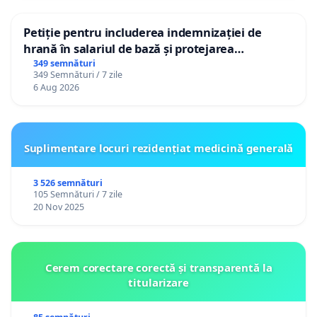
Petiție pentru includerea indemnizației de
hrană în salariul de bază și protejarea
gradațiilor de vechime pentru asistenții
349 semnături
349 Semnături / 7 zile
personali
6 Aug 2026
Suplimentare locuri rezidențiat medicină generală
3 526 semnături
105 Semnături / 7 zile
20 Nov 2025
Cerem corectare corectă și transparentă la
titularizare