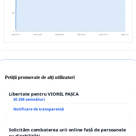
399
0
2018-01-27
2019-04-02
2020-06-05
2021-08-10
2022-10-14
2023-12-18
Petiții promovate de alți utilizatori
Libertate pentru VIOREL PAȘCA
30 298 semnături
Notificare de transparență
Solicităm combaterea urii online față de persoanele
cu dizabilități