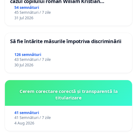
cazul copilului român Wiliam Kristian
Gheorghe, aflat în plasament în Danemarca de
54 semnături
45 Semnături / 7 zile
12 ani
31 Jul 2026
Să fie întărite măsurile împotriva discriminării
126 semnături
43 Semnături / 7 zile
30 Jul 2026
Cerem corectare corectă și transparentă la
titularizare
41 semnături
41 Semnături / 7 zile
4 Aug 2026