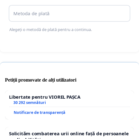
clarificare și sprijin concret.
Metoda de plată
Alegeți o metodă de plată pentru a continua.
Vă rugăm să tratați această situație cu prioritate.
Petiții promovate de alți utilizatori
Libertate pentru VIOREL PAȘCA
30 292 semnături
Notificare de transparență
Solicităm combaterea urii online față de persoanele