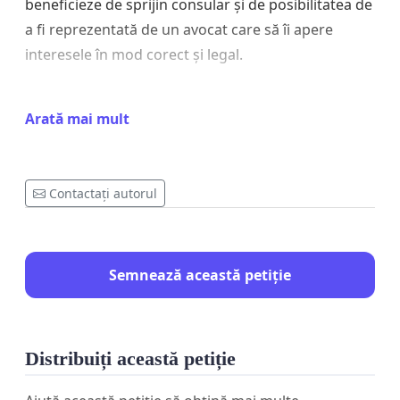
beneficieze de sprijin consular și de posibilitatea de
a fi reprezentată de un avocat care să îi apere
interesele în mod corect și legal.
Arată mai mult
Menționăm că situația sa este cunoscută
autorităților din Germania, însă considerăm că
implicarea Ambasadei României este necesară
Contactați autorul
pentru:
Semnează această petiție
monitorizarea respectării drepturilor sale ca
cetățean român,
facilitarea comunicării cu familia și cu
persoanele apropiate,
Distribuiți această petiție
sprijin în obținerea reprezentării juridice
adecvate.