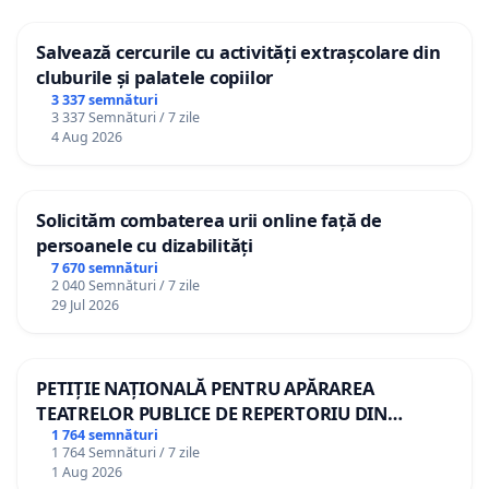
Salvează cercurile cu activități extrașcolare din
cluburile și palatele copiilor
3 337 semnături
3 337 Semnături / 7 zile
4 Aug 2026
Solicităm combaterea urii online față de
persoanele cu dizabilități
7 670 semnături
2 040 Semnături / 7 zile
29 Jul 2026
PETIȚIE NAȚIONALĂ PENTRU APĂRAREA
TEATRELOR PUBLICE DE REPERTORIU DIN
ROMÂNIA
1 764 semnături
1 764 Semnături / 7 zile
1 Aug 2026