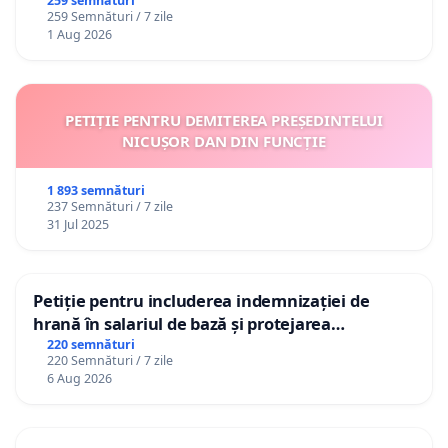
către utilizatorul TikTok „Gorici”
259 semnături
259 Semnături / 7 zile
1 Aug 2026
PETIȚIE PENTRU DEMITEREA PREȘEDINTELUI
NICUȘOR DAN DIN FUNCȚIE
1 893 semnături
237 Semnături / 7 zile
31 Jul 2025
Petiție pentru includerea indemnizației de
hrană în salariul de bază și protejarea
gradațiilor de vechime pentru asistenții
220 semnături
220 Semnături / 7 zile
personali
6 Aug 2026