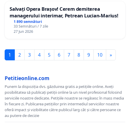
Salvați Opera Brașov! Cerem demiterea
managerului interimar, Petrean Lucian-Marius!
1 890 semnături
33 Semnături / 7 zile
27 Jun 2026
1
2
3
4
5
6
7
8
9
10
»
Petitieonline.com
Punem la dispoziția dvs. găzduirea gratis a petițiile online. Aveți
posibilitatea să publicați petiții online la un nivel profesional folosind
serviciile noastre dedicate. Petițiile noastre se regăsesc în mass media
în fiecare zi. Publicarea petițiilor prin intermediul serviciilor noastre
oferă impact și vizibilitate către publicul larg cât și către persoane ce
au putere de decizie