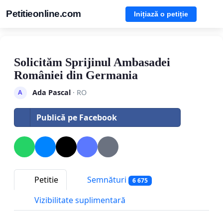
Petitieonline.com
Inițiază o petiție
Solicităm Sprijinul Ambasadei
României din Germania
Ada Pascal
· RO
A
Publică pe Facebook
Petitie
Semnături
6 675
Vizibilitate suplimentară