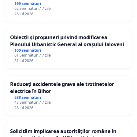
Republica Moldova!
169 semnături
62 Semnături / 7 zile
26 Jul 2026
Obiecții și propuneri privind modificarea
Planului Urbanistic General al orașului Ialoveni
100 semnături
61 Semnături / 7 zile
31 Jul 2026
Reduceți accidentele grave ale trotinetelor
electrice în Bihor
538 semnături
48 Semnături / 7 zile
28 Jul 2026
Solicităm implicarea autorităților române în