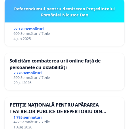
Referendumul pentru demiterea Preşedintelui
României Nicusor Dan
27 170 semnături
609 Semnături / 7 zile
4 Jun 2025
Solicităm combaterea urii online față de
persoanele cu dizabilități
7 776 semnături
590 Semnături / 7 zile
29 Jul 2026
PETIȚIE NAȚIONALĂ PENTRU APĂRAREA
TEATRELOR PUBLICE DE REPERTORIU DIN
ROMÂNIA
1 795 semnături
422 Semnături / 7 zile
1 Aug 2026