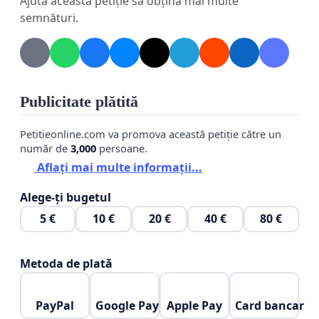
Ajută această petiție să obțină mai multe
Dacă și tu consideri că respectul trebuie să fie mai
semnături.
presus de orice diferență de opinie, semnează
această petiție.
Publicitate plătită
Petitieonline.com va promova această petiție către un
număr de
3,000
persoane.
Aflați mai multe informații...
Alege-ți bugetul
5 €
10 €
20 €
40 €
80 €
Metoda de plată
PayPal
Google Pay
Apple Pay
Card bancar