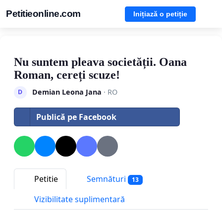
Petitieonline.com
Inițiază o petiție
Nu suntem pleava societății. Oana
Roman, cereți scuze!
Demian Leona Jana
· RO
D
Publică pe Facebook
Petitie
Semnături
13
Vizibilitate suplimentară