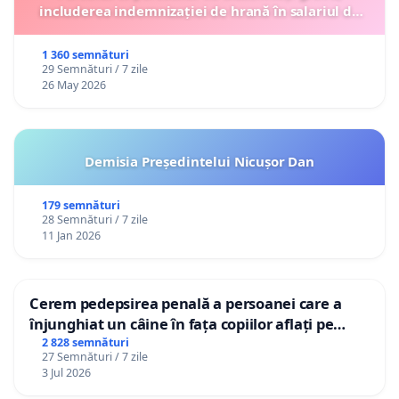
includerea indemnizației de hrană în salariul de
bază lunar și protejarea gradațiilor de vechime
1 360 semnături
29 Semnături / 7 zile
26 May 2026
Demisia Președintelui Nicușor Dan
179 semnături
28 Semnături / 7 zile
11 Jan 2026
Cerem pedepsirea penală a persoanei care a
înjunghiat un câine în fața copiilor aflați pe
terasă, in orașul Florești.
2 828 semnături
27 Semnături / 7 zile
3 Jul 2026