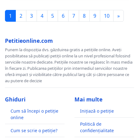
1
2
3
4
5
6
7
8
9
10
»
Petitieonline.com
Punem la dispoziția dvs. găzduirea gratis a petițiile online. Aveți
posibilitatea să publicați petiții online la un nivel profesional folosind
serviciile noastre dedicate. Petițiile noastre se regăsesc în mass media
în fiecare zi. Publicarea petițiilor prin intermediul serviciilor noastre
oferă impact și vizibilitate către publicul larg cât și către persoane ce
au putere de decizie
Ghiduri
Mai multe
Cum să începi o petiție
Inițiază o petiție
online
Politică de
Cum se scrie o petiție?
confidențialitate