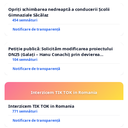
Opriți schimbarea nedreaptă a conducerii Școlii
Gimnaziale Săcălaz
454 semnături
Notificare de transparență
Petiție publică: Solicităm modificarea proiectului
DN25 (Galați – Hanu Conachi) prin devierea
traseului în afara localităților!
104 semnături
Notificare de transparență
Interzicem TIK TOK in Romania
Interzicem TIK TOK in Romania
771 semnături
Notificare de transparență