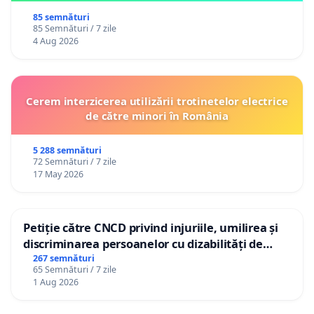
85 semnături
85 Semnături / 7 zile
4 Aug 2026
Cerem interzicerea utilizării trotinetelor electrice
de către minori în România
5 288 semnături
72 Semnături / 7 zile
17 May 2026
Petiție către CNCD privind injuriile, umilirea și
discriminarea persoanelor cu dizabilități de
către utilizatorul TikTok „Gorici”
267 semnături
65 Semnături / 7 zile
1 Aug 2026