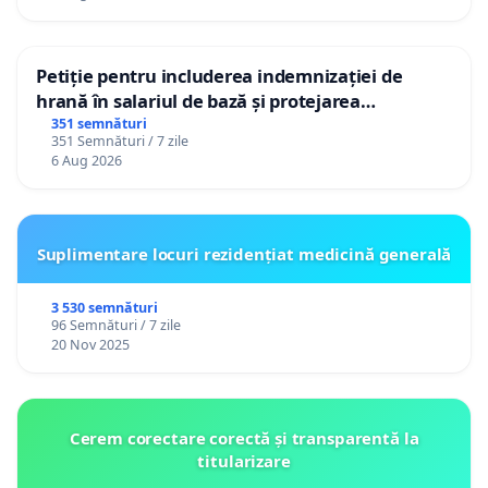
Petiție pentru includerea indemnizației de
hrană în salariul de bază și protejarea
gradațiilor de vechime pentru asistenții
351 semnături
351 Semnături / 7 zile
personali
6 Aug 2026
Suplimentare locuri rezidențiat medicină generală
3 530 semnături
96 Semnături / 7 zile
20 Nov 2025
Cerem corectare corectă și transparentă la
titularizare