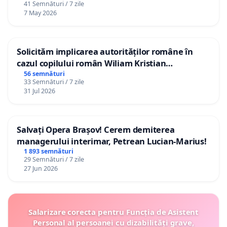
41 Semnături / 7 zile
7 May 2026
Solicităm implicarea autorităților române în
cazul copilului român Wiliam Kristian
Gheorghe, aflat în plasament în Danemarca de
56 semnături
33 Semnături / 7 zile
12 ani
31 Jul 2026
Salvați Opera Brașov! Cerem demiterea
managerului interimar, Petrean Lucian-Marius!
1 893 semnături
29 Semnături / 7 zile
27 Jun 2026
Salarizare corecta pentru Funcția de Asistent
Personal al persoanei cu dizabilități grave,