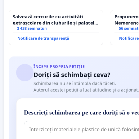
Salvează cercurile cu activități
Propunem r
extrașcolare din cluburile și palatele
Nemerenco 
copiilor
3 438 semnături
Sanatatii
56 semnăt
Notificare de transparență
Notificar
ÎNCEPE PROPRIA PETIȚIE
Doriți să schimbați ceva?
Schimbarea nu se întâmplă dacă tăceți.
Autorul acestei petiții a luat atitudine și a acționat.
Descrieți schimbarea pe care doriți să o ve