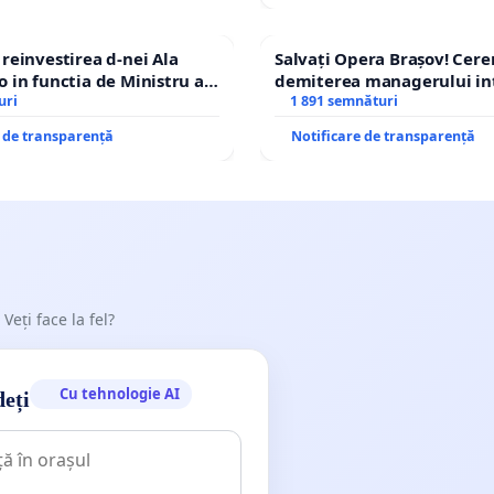
einvestirea d-nei Ala
Salvați Opera Brașov! Cer
in functia de Ministru al
demiterea managerului in
uri
Petrean Lucian-Marius!
1 891 semnături
e de transparență
Notificare de transparență
 Veți face la fel?
Cu tehnologie AI
deți