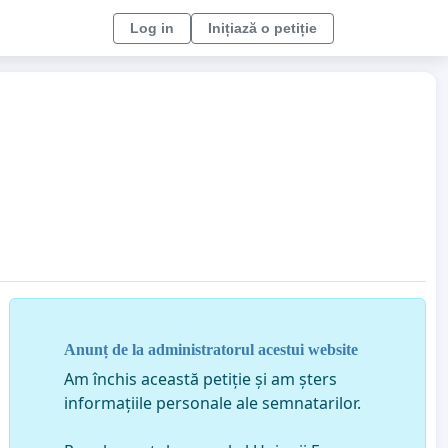
Log in
Inițiază o petiție
Anunț de la administratorul acestui website
Am închis această petiție și am șters
informațiile personale ale semnatarilor.