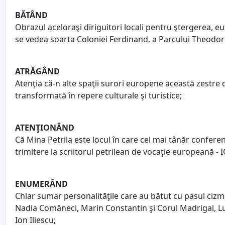
BĂTÂND
Obrazul aceloraşi diriguitori locali pentru ştergerea, eu
se vedea soarta Coloniei Ferdinand, a Parcului Theodore
ATRĂGÂND
Atenţia că-n alte spaţii surori europene această zestre d
transformată în repere culturale şi turistice;
ATENŢIONÂND
Că Mina Petrila este locul în care cel mai tânăr conferen
trimitere la scriitorul petrilean de vocaţie europeană - 
ENUMERÂND
Chiar sumar personalităţile care au bătut cu pasul cizme
Nadia Comăneci, Marin Constantin şi Corul Madrigal, Luci
Ion Iliescu;