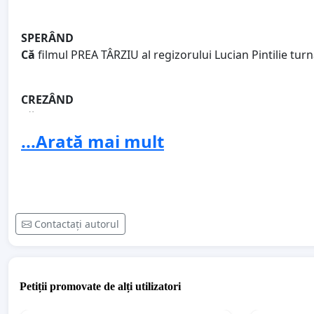
SPERÂND
Că
filmul PREA TÂRZIU al regizorului Lucian Pintilie turn
CREZÂND
Că
Mina Petrila poate să moară, dar nu trebuie să se pr
foarte bine de peste tot pentru a nu veni să planteze pan
...Arată mai mult
Î
NCHEIND
C
u zicerea SÎRBU-lui cum că ''EUROPA ESTE UN BIET CO
Miss-urile World, y compris Bruce Willis, să salvaţi lume
Contactați autorul
SEMNÂND
aici :
Petiții promovate de alți utilizatori
ION BARBU