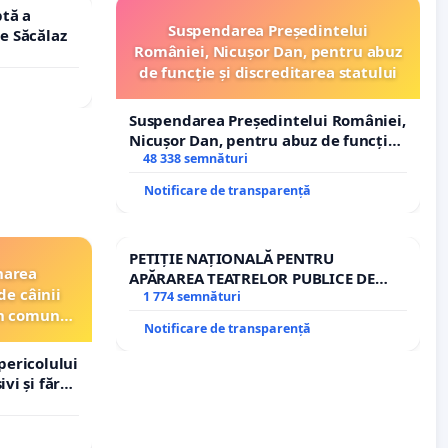
tă a
Suspendarea Președintelui
le Săcălaz
României, Nicușor Dan, pentru abuz
de funcție și discreditarea statului
Suspendarea Președintelui României,
Nicușor Dan, pentru abuz de funcție
și discreditarea statului
48 338 semnături
Notificare de transparență
PETIȚIE NAȚIONALĂ PENTRU
narea
APĂRAREA TEATRELOR PUBLICE DE
de câinii
REPERTORIU DIN ROMÂNIA
1 774 semnături
din comuna
Notificare de transparență
pericolului
vi și fără