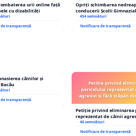
combaterea urii online față
Opriți schimbarea nedreap
ele cu dizabilități
conducerii Școlii Gimnazia
nături
454 semnături
e de transparență
Notificare de transparență
nasierea câinilor și
Petiție privind elimi
n Bacău
pericolului reprezentat 
nături
agresivi și fără stăpân 
e de transparență
Tunari
Petiție privind eliminarea 
reprezentat de câinii agresi
stăpân din comuna Tunari
46 semnături
Notificare de transparență