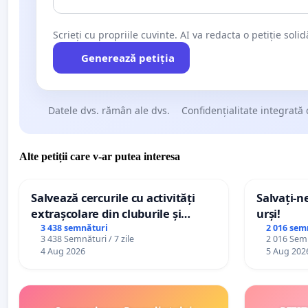
Scrieți cu propriile cuvinte. AI va redacta o petiție soli
Generează petiția
Datele dvs. rămân ale dvs.
Confidențialitate integrată 
Alte petiții care v-ar putea interesa
Salvează cercurile cu activități
Salvați-n
extrașcolare din cluburile și
urși!
palatele copiilor
3 438 semnături
2 016 sem
3 438 Semnături / 7 zile
2 016 Semn
4 Aug 2026
5 Aug 202