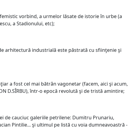
femistic vorbind, a urmelor lăsate de istorie în urbe (a
scu, a Stadionului, etc);
e arhitectură industrială este păstrată cu sfiinţenie şi
ţiar a fost cel mai bătrân vagonetar (facem, aici şi acum,
ION D.SÎRBU), într-o epocă revolută şi de tristă amintire;
i de cauciuc galeriile petrilene: Dumitru Prunariu,
an Pintilie... şi ultimul pe listă cu voia dumneavoastră -