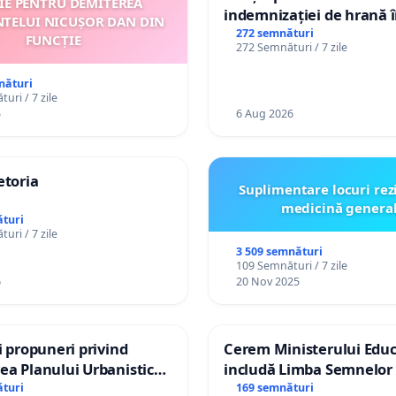
ȚIE PENTRU DEMITEREA
indemnizației de hrană î
NTELUI NICUȘOR DAN DIN
de bază și protejarea gra
272 semnături
FUNCȚIE
272 Semnături / 7 zile
de vechime pentru asiste
personali
nături
uri / 7 zile
5
6 Aug 2026
etoria
Suplimentare locuri rez
medicină genera
turi
uri / 7 zile
3 509 semnături
109 Semnături / 7 zile
6
20 Nov 2025
și propuneri privind
Cerem Ministerului Educ
ea Planului Urbanistic
includă Limba Semnelor 
l orașului Ialoveni
alfabetul Braille în școlil
turi
169 semnături