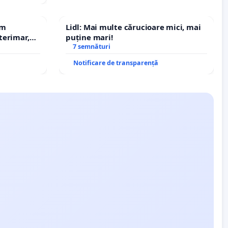
em
Lidl: Mai multe cărucioare mici, mai
terimar,
puține mari!
7 semnături
Notificare de transparență