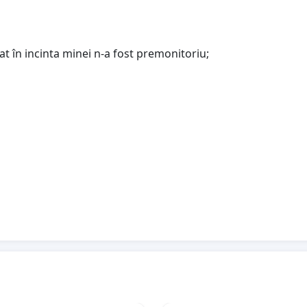
at în incinta minei n-a fost premonitoriu;
edea!, facem prezentul apel către toţi oameni de bine şi
seluţe în incinta fostei Mine Petrila.
NTINENT,PETRILA E-O LUME!” vă invităm , ca mai toate
a!