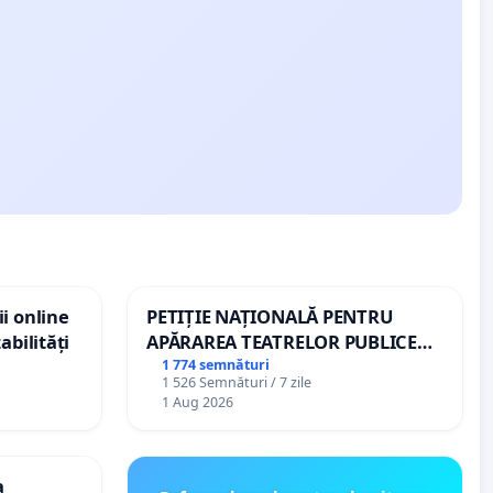
i online
PETIȚIE NAȚIONALĂ PENTRU
abilități
APĂRAREA TEATRELOR PUBLICE
DE REPERTORIU DIN ROMÂNIA
1 774 semnături
1 526 Semnături / 7 zile
1 Aug 2026
a