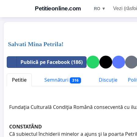
Petitieonline.com
Vezi (răsfoi
RO ▼
Salvati Mina Petrila!
Publică pe Facebook (186)
Petitie
Semnături
Discuție
Poli
316
Fundaţia Culturală Condiţia Română consecventă cu iluzi
CONSTATÂND
Că subiectul închiderii minelor a ajuns şi la poarta Petril