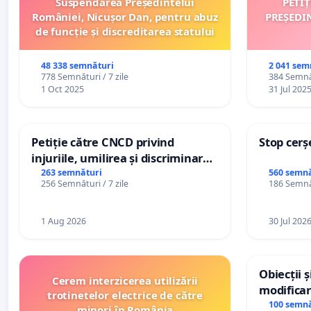
Suspendarea Președintelui
PETI
României, Nicușor Dan, pentru abuz
PREȘEDI
de funcție și discreditarea statului
48 338 semnături
2 041 sem
778 Semnături / 7 zile
384 Semnăt
1 Oct 2025
31 Jul 202
Petiție către CNCD privind
Stop cerș
injuriile, umilirea și discriminarea
persoanelor cu dizabilități de
263 semnături
560 semnă
256 Semnături / 7 zile
186 Semnăt
către utilizatorul TikTok „Gorici”
1 Aug 2026
30 Jul 202
Obiecții 
Cerem interzicerea utilizării
modificar
trotinetelor electrice de către
General a
100 semnă
minori în România