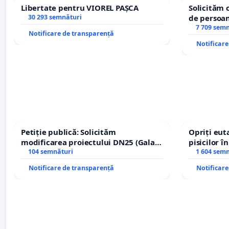
Libertate pentru VIOREL PAȘCA
Solicităm 
preşedintele Fundaţiei Culturale Condiţia Română
30 293 semnături
de persoan
în numele FRONTULUI SALVĂRII PETRILENE
7 709 sem
Notificare de transparență
Notificar
Petiție publică: Solicităm
Opriți euta
modificarea proiectului DN25 (Galați
pisicilor î
– Hanu Conachi) prin devierea
104 semnături
1 604 sem
traseului în afara localităților!
Notificare de transparență
Notificar