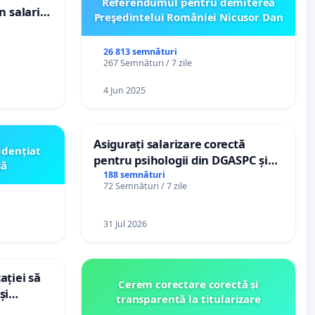
Referendumul pentru demiterea
n salariul
Preşedintelui României Nicusor Dan
dațiilor
nții
26 813 semnături
267 Semnături / 7 zile
4 Jun 2025
Asigurați salarizare corectă
idențiat
pentru psihologii din DGASPC și
lă
spitale
188 semnături
72 Semnături / 7 zile
31 Jul 2026
ației să
Cerem corectare corectă și
și
transparentă la titularizare
e din