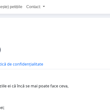
ește) petițiile
Contact:
tică de confidențialitate
ile ei că încă se mai poate face ceva,
ei;