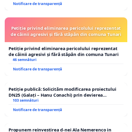
Notificare de transparență
Petiție privind eliminarea pericolului reprezentat
de câinii agresivi și fără stăpân din comuna Tunari
Petiție privind eliminarea pericolului reprezentat
de câinii agresivi și fără stăpân din comuna Tunari
46 semnături
Notificare de transparență
Petiție publică: Solicităm modificarea proiectului
DN25 (Galați – Hanu Conachi) prin devierea
traseului în afara localităților!
103 semnături
Notificare de transparență
Propunem reinvestirea d-nei Ala Nemerenco in