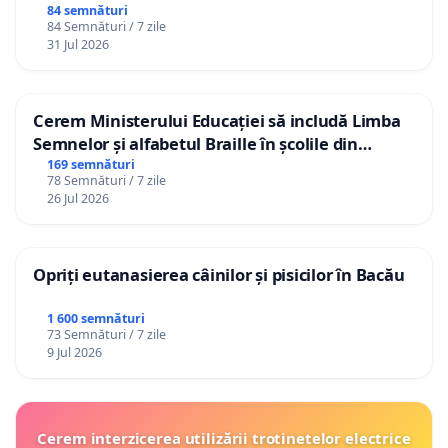
84 semnături
84 Semnături / 7 zile
31 Jul 2026
Cerem Ministerului Educației să includă Limba
Semnelor și alfabetul Braille în școlile din
Republica Moldova!
169 semnături
78 Semnături / 7 zile
26 Jul 2026
Opriți eutanasierea câinilor și pisicilor în Bacău
1 600 semnături
73 Semnături / 7 zile
9 Jul 2026
Cerem interzicerea utilizării trotinetelor electrice