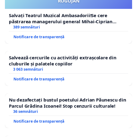
ROGOJAN
listă succesorală a unei curtezane căreia, ca
recompensă pentru serviciile sale, Regele Ludovic al
Salvați Teatrul Muzical Ambasadorii!Se cere
XIV-lea i-ar fi făcut cadou vreo trei camere din
păstrarea managerului general Mihai-Ciprian
ROGOJAN
389 semnături
Palatul Versailles?
Notificare de transparență
Prin această petiţie vă cerem să acţionaţi cu
maximă urgenţă şi să
Salvează cercurile cu activități extrașcolare din
cluburile și palatele copiilor
3 063 semnături
Salvaţi Muzeul de Artă din Cluj-Napoca!
Notificare de transparență
Nu dezafectați bustul poetului Adrian Păunescu din
Cluj, la 24 septembrie 2023
Parcul Grădina Icoanei! Stop cenzurii culturale!
36 semnături
Notificare de transparență
Fundaţia Doina