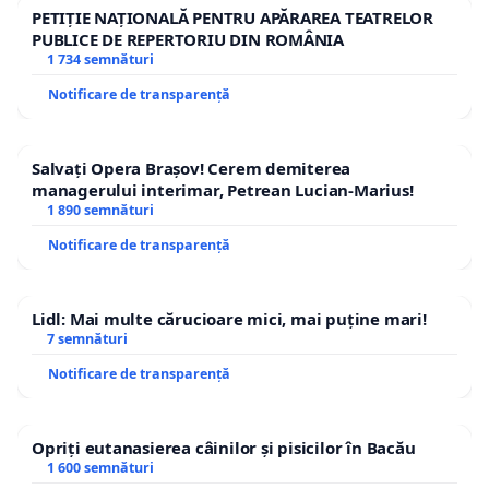
Cornea
PETIȚIE NAȚIONALĂ PENTRU APĂRAREA TEATRELOR
PUBLICE DE REPERTORIU DIN ROMÂNIA
prin
1 734 semnături
Notificare de transparență
Leontin Horaţiu
Iuhas
Salvați Opera Brașov! Cerem demiterea
managerului interimar, Petrean Lucian-Marius!
1 890 semnături
Notificare de transparență
Lidl: Mai multe cărucioare mici, mai puține mari!
7 semnături
Notificare de transparență
Opriți eutanasierea câinilor și pisicilor în Bacău
1 600 semnături