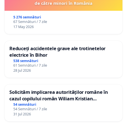
de către minori în România
5 276 semnături
67 Semnături / 7 zile
17 May 2026
Reduceți accidentele grave ale trotinetelor
electrice în Bihor
538 semnături
61 Semnături / 7 zile
28 Jul 2026
Solicităm implicarea autorităților române în
cazul copilului român Wiliam Kristian
Gheorghe, aflat în plasament în Danemarca de
54 semnături
54 Semnături / 7 zile
12 ani
31 Jul 2026