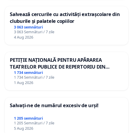
Salvează cercurile cu activități extrașcolare din
cluburile și palatele copiilor
3 063 semnături
3 063 Semnături / 7 zile
4 Aug 2026
PETIȚIE NAȚIONALĂ PENTRU APĂRAREA
TEATRELOR PUBLICE DE REPERTORIU DIN
ROMÂNIA
1 734 semnături
1 734 Semnături / 7 zile
1 Aug 2026
Salvați-ne de numărul excesiv de urși!
1 205 semnături
1 205 Semnături / 7 zile
5 Aug 2026