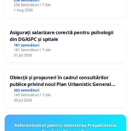
către utilizatorul TikTok „Gorici”
256 semnături
256 Semnături / 7 zile
1 Aug 2026
Asigurați salarizare corectă pentru psihologii
din DGASPC și spitale
181 semnături
181 Semnături / 7 zile
31 Jul 2026
Obiecții și propuneri în cadrul consultărilor
publice privind noul Plan Urbanistic General
(PUG) Ialoveni
202 semnături
145 Semnături / 7 zile
30 Jul 2026
Referendumul pentru demiterea Preşedintelui