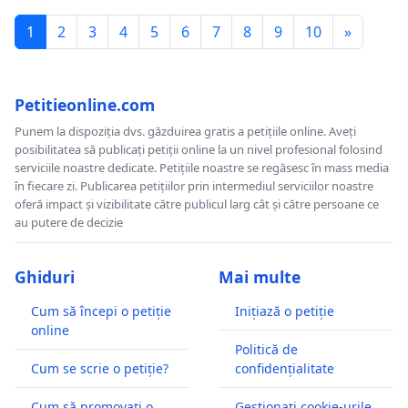
1
2
3
4
5
6
7
8
9
10
»
Petitieonline.com
Punem la dispoziția dvs. găzduirea gratis a petițiile online. Aveți
posibilitatea să publicați petiții online la un nivel profesional folosind
serviciile noastre dedicate. Petițiile noastre se regăsesc în mass media
în fiecare zi. Publicarea petițiilor prin intermediul serviciilor noastre
oferă impact și vizibilitate către publicul larg cât și către persoane ce
au putere de decizie
Ghiduri
Mai multe
Cum să începi o petiție
Inițiază o petiție
online
Politică de
Cum se scrie o petiție?
confidențialitate
Cum să promovați o
Gestionați cookie-urile