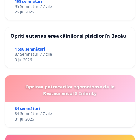
Republica Moldova!
168 semnături
95 Semnături / 7 zile
26 Jul 2026
Opriți eutanasierea câinilor și pisicilor în Bacău
1 596 semnături
87 Semnături / 7 zile
9 Jul 2026
Oprirea petrecerilor zgomotoase de la
Restaurantul 8 Infinity
84 semnături
84 Semnături / 7 zile
31 Jul 2026