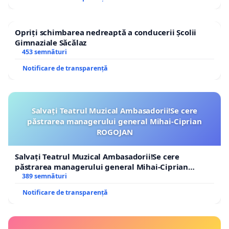
Opriți schimbarea nedreaptă a conducerii Școlii
Gimnaziale Săcălaz
453 semnături
Notificare de transparență
Salvați Teatrul Muzical Ambasadorii!Se cere
păstrarea managerului general Mihai-Ciprian
ROGOJAN
Salvați Teatrul Muzical Ambasadorii!Se cere
păstrarea managerului general Mihai-Ciprian
ROGOJAN
389 semnături
Notificare de transparență