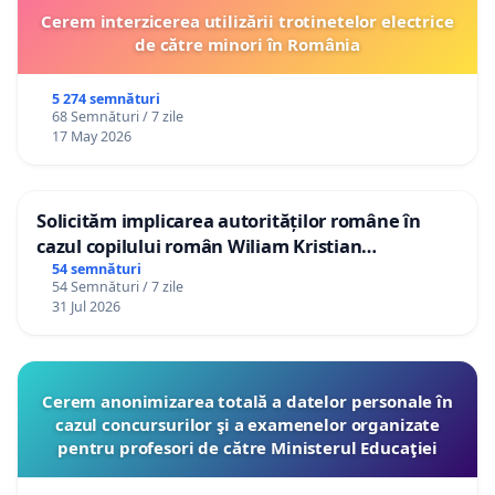
Cerem interzicerea utilizării trotinetelor electrice
de către minori în România
5 274 semnături
68 Semnături / 7 zile
17 May 2026
Solicităm implicarea autorităților române în
cazul copilului român Wiliam Kristian
Gheorghe, aflat în plasament în Danemarca de
54 semnături
54 Semnături / 7 zile
12 ani
31 Jul 2026
Cerem anonimizarea totală a datelor personale în
cazul concursurilor şi a examenelor organizate
pentru profesori de către Ministerul Educaţiei