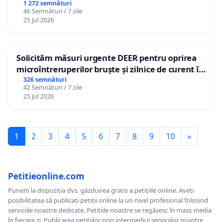
1 272 semnături
46 Semnături / 7 zile
25 Jul 2026
Solicităm măsuri urgente DEER pentru oprirea
microîntreruperilor bruște și zilnice de curent în
Sâncraiu de Mureș și Nazna
326 semnături
42 Semnături / 7 zile
25 Jul 2026
1
2
3
4
5
6
7
8
9
10
»
Petitieonline.com
Punem la dispoziția dvs. găzduirea gratis a petițiile online. Aveți
posibilitatea să publicați petiții online la un nivel profesional folosind
serviciile noastre dedicate. Petițiile noastre se regăsesc în mass media
în fiecare zi. Publicarea petițiilor prin intermediul serviciilor noastre