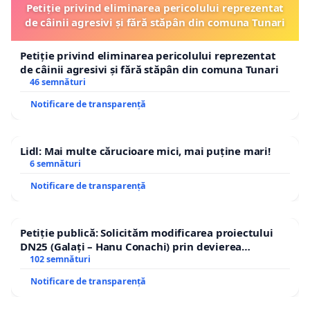
Petiție privind eliminarea pericolului reprezentat
de câinii agresivi și fără stăpân din comuna Tunari
Petiție privind eliminarea pericolului reprezentat
de câinii agresivi și fără stăpân din comuna Tunari
46 semnături
Notificare de transparență
Lidl: Mai multe cărucioare mici, mai puține mari!
6 semnături
Notificare de transparență
Petiție publică: Solicităm modificarea proiectului
DN25 (Galați – Hanu Conachi) prin devierea
traseului în afara localităților!
102 semnături
Notificare de transparență