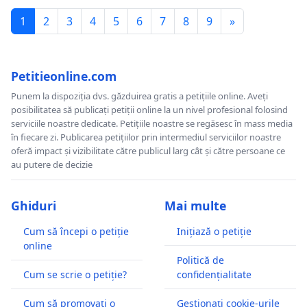
1
2
3
4
5
6
7
8
9
»
Petitieonline.com
Punem la dispoziția dvs. găzduirea gratis a petițiile online. Aveți
posibilitatea să publicați petiții online la un nivel profesional folosind
serviciile noastre dedicate. Petițiile noastre se regăsesc în mass media
în fiecare zi. Publicarea petițiilor prin intermediul serviciilor noastre
oferă impact și vizibilitate către publicul larg cât și către persoane ce
au putere de decizie
Ghiduri
Mai multe
Cum să începi o petiție
Inițiază o petiție
online
Politică de
Cum se scrie o petiție?
confidențialitate
Cum să promovați o
Gestionați cookie-urile