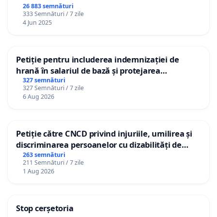
26 883 semnături
333 Semnături / 7 zile
4 Jun 2025
Petiție pentru includerea indemnizației de
hrană în salariul de bază și protejarea
gradațiilor de vechime pentru asistenții
327 semnături
327 Semnături / 7 zile
personali
6 Aug 2026
Petiție către CNCD privind injuriile, umilirea și
discriminarea persoanelor cu dizabilități de
către utilizatorul TikTok „Gorici”
263 semnături
211 Semnături / 7 zile
1 Aug 2026
Stop cerșetoria