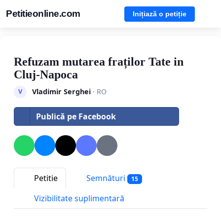
Petitieonline.com
Inițiază o petiție
Refuzam mutarea fraților Tate in
Cluj-Napoca
Vladimir Serghei
· RO
V
Publică pe Facebook
Petitie
Semnături
15
Vizibilitate suplimentară