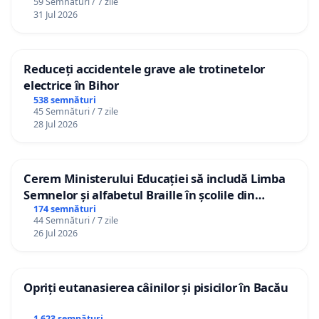
59 Semnături / 7 zile
31 Jul 2026
Reduceți accidentele grave ale trotinetelor
electrice în Bihor
538 semnături
45 Semnături / 7 zile
28 Jul 2026
Cerem Ministerului Educației să includă Limba
Semnelor și alfabetul Braille în școlile din
Republica Moldova!
174 semnături
44 Semnături / 7 zile
26 Jul 2026
Opriți eutanasierea câinilor și pisicilor în Bacău
1 623 semnături