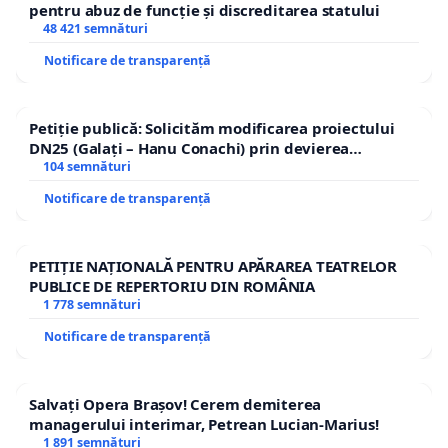
pentru abuz de funcție și discreditarea statului
48 421 semnături
Notificare de transparență
Petiție publică: Solicităm modificarea proiectului
DN25 (Galați – Hanu Conachi) prin devierea
traseului în afara localităților!
104 semnături
Notificare de transparență
PETIȚIE NAȚIONALĂ PENTRU APĂRAREA TEATRELOR
PUBLICE DE REPERTORIU DIN ROMÂNIA
1 778 semnături
Notificare de transparență
Salvați Opera Brașov! Cerem demiterea
managerului interimar, Petrean Lucian-Marius!
1 891 semnături