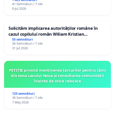
41 Semnături / 7 zile
9 Jul 2026
Solicităm implicarea autorităților române în
cazul copilului român Wiliam Kristian
Gheorghe, aflat în plasament în Danemarca de
55 semnături
36 Semnături / 7 zile
12 ani
31 Jul 2026
PETIȚIE privind menținerea țarcurilor pentru câini
din zona Lacului Noua și consultarea comunității
înainte de orice relocare
125 semnături
36 Semnături / 7 zile
7 May 2026