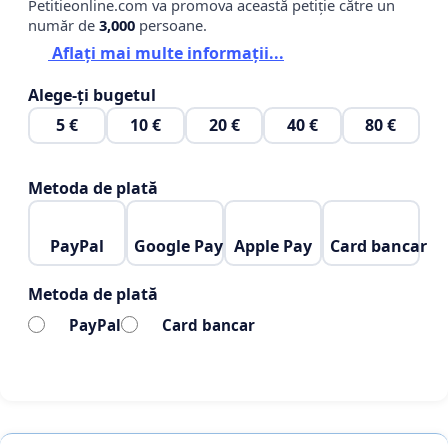
Petitieonline.com va promova această petiție către un
număr de
3,000
persoane.
Aflați mai multe informații...
Alege-ți bugetul
5 €
10 €
20 €
40 €
80 €
Metoda de plată
PayPal
Google Pay
Apple Pay
Card bancar
Metoda de plată
PayPal
Card bancar