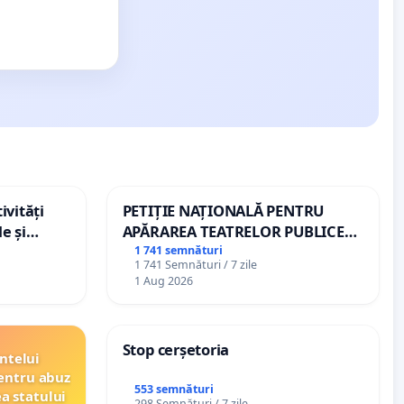
ivități
PETIȚIE NAȚIONALĂ PENTRU
e și
APĂRAREA TEATRELOR PUBLICE
DE REPERTORIU DIN ROMÂNIA
1 741 semnături
1 741 Semnături / 7 zile
1 Aug 2026
Stop cerșetoria
ntelui
entru abuz
553 semnături
ea statului
298 Semnături / 7 zile