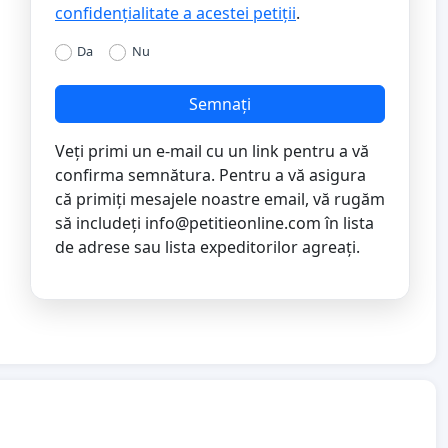
confidențialitate a acestei petiții
.
Da
Nu
Semnați
Veți primi un e-mail cu un link pentru a vă
confirma semnătura. Pentru a vă asigura
că primiți mesajele noastre email, vă rugăm
să includeți
info@petitieonline.com
în lista
de adrese sau lista expeditorilor agreați.