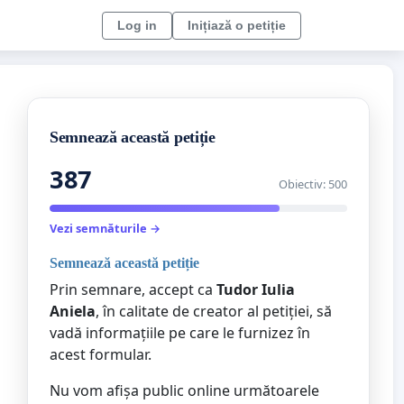
Log in
Inițiază o petiție
Semnează această petiție
387
Obiectiv: 500
Vezi semnăturile →
Semnează această petiție
Prin semnare, accept ca
Tudor Iulia
Aniela
, în calitate de creator al petiției, să
vadă informațiile pe care le furnizez în
acest formular.
Nu vom afișa public online următoarele