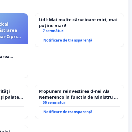
Lidl: Mai multe cărucioare mici, mai
ical
puține mari!
ăstrarea
7 semnături
ai-Ciprian
Notificare de transparență
rarea
i-Ciprian
ități
Propunem reinvestirea d-nei Ala
și palatele
Nemerenco in functia de Ministru al
Sanatatii
56 semnături
Notificare de transparență
tului