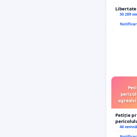
Libertat
30 289 s
Notifica
Peti
pericol
agresivi
Petiție p
pericolul
agresivi 
46 semnă
Tunari
Notifica