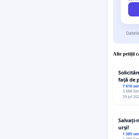
Datele
Alte petiții 
Solicită
față de 
7 610 se
3 688 Sem
29 Jul 20
Salvați-
urși!
1 385 se
1 385 Sem