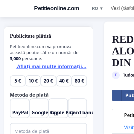
Petitieonline.com
Vezi (răsfoi
RO ▼
Publicitate plătită
RED
Petitieonline.com va promova
ALO
această petiție către un număr de
3,000
persoane.
DIN
Aflați mai multe informații...
Tudor
T
5 €
10 €
20 €
40 €
80 €
Metoda de plată
Pub
PayPal
Google Pay
Apple Pay
Card bancar
Peti
Vizi
Metoda de plată