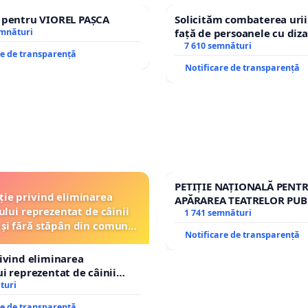
e pentru VIOREL PAȘCA
Solicităm combaterea urii
emnături
față de persoanele cu diza
7 610 semnături
re de transparență
Notificare de transparență
PETIȚIE NAȚIONALĂ PENT
ție privind eliminarea
APĂRAREA TEATRELOR PUB
ului reprezentat de câinii
REPERTORIU DIN ROMÂNI
1 741 semnături
 și fără stăpân din comuna
Notificare de transparență
Tunari
rivind eliminarea
ui reprezentat de câinii
și fără stăpân din comuna
turi
re de transparență