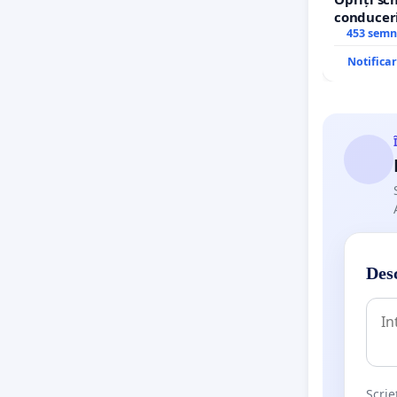
conduceri
453 semn
Notifica
Desc
Scrie