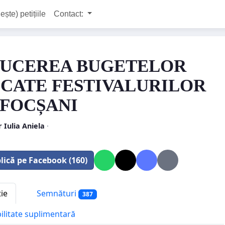
ește) petițiile
Contact:
UCEREA BUGETELOR
CATE FESTIVALURILOR
 FOCȘANI
 Iulia Aniela
·
lică pe Facebook (160)
tie
Semnături
387
bilitate suplimentară