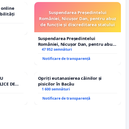
 online
Suspendarea Președintelui
bilități
României, Nicușor Dan, pentru abuz
de funcție și discreditarea statului
Suspendarea Președintelui
României, Nicușor Dan, pentru abuz
de funcție și discreditarea statului
47 952 semnături
Notificare de transparență
RU
Opriți eutanasierea câinilor și
LICE DE
pisicilor în Bacău
A
1 600 semnături
Notificare de transparență