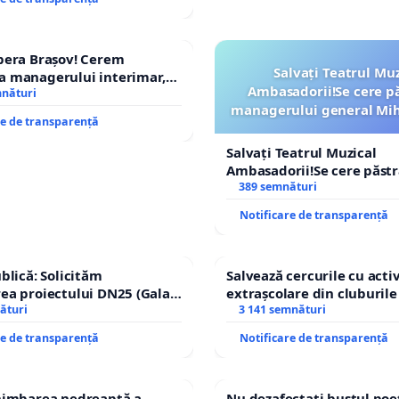
pera Brașov! Cerem
Salvați Teatrul Muz
a managerului interimar,
Ambasadorii!Se cere p
ucian-Marius!
mnături
managerului general Mih
re de transparență
ROGOJAN
Salvați Teatrul Muzical
Ambasadorii!Se cere păst
managerului general Miha
389 semnături
ROGOJAN
Notificare de transparență
ublică: Solicităm
Salvează cercurile cu activ
ea proiectului DN25 (Galați
extrașcolare din cluburile 
nachi) prin devierea
ături
copiilor
3 141 semnături
în afara localităților!
re de transparență
Notificare de transparență
chimbarea nedreaptă a
Nu dezafectați bustul poe