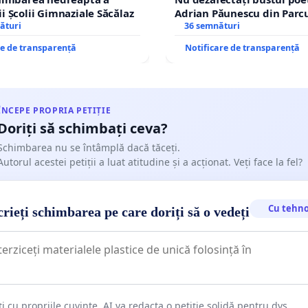
i Școlii Gimnaziale Săcălaz
Adrian Păunescu din Parc
ături
Icoanei! Stop cenzurii cult
36 semnături
re de transparență
Notificare de transparență
ÎNCEPE PROPRIA PETIȚIE
Doriți să schimbați ceva?
Schimbarea nu se întâmplă dacă tăceți.
Autorul acestei petiții a luat atitudine și a acționat. Veți face la fel?
Cu tehno
rieți schimbarea pe care doriți să o vedeți
ți cu propriile cuvinte. AI va redacta o petiție solidă pentru dvs.