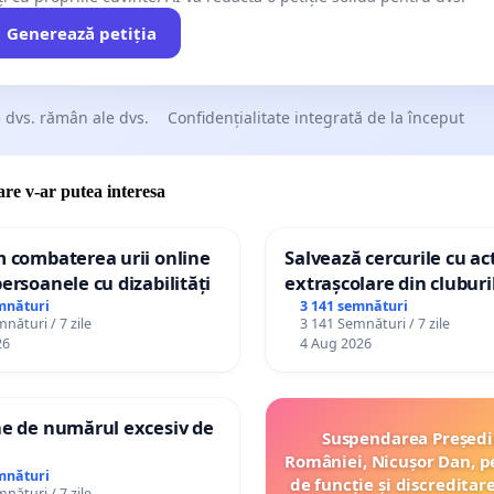
Generează petiția
 dvs. rămân ale dvs.
Confidențialitate integrată de la început
care v-ar putea interesa
m combaterea urii online
Salvează cercurile cu act
persoanele cu dizabilități
extrașcolare din cluburil
palatele copiilor
mnături
3 141 semnături
nături / 7 zile
3 141 Semnături / 7 zile
26
4 Aug 2026
ne de numărul excesiv de
Suspendarea Președi
României, Nicușor Dan, p
mnături
de funcție și discreditar
nături / 7 zile