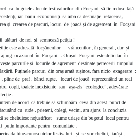
ord ca bugetele alocate festivalurilor
din Focșani să fie reduse față
ecedenți, iar banii economisiți să aibă ca destinație refacerea,
ea și crearea de parcuri, locuri de joacă și de agrement în Focșani
ii alături de noi și semnează petiția !
tiție este adresată focșănenilor , vrâncenilor , în general , dar și
 ajung ocazional în Focșani . Orașul Focșani este deficitar în
ivește parcurile și locurile de agrement destinate petrecerii timpului
elaxării. Puținele parcuri din oraș arată rușinos, fara nicio exagerare :
 , pline de praf , bănci rupte,
locuri de joacă reprezentând un real
ntru copii, toalete inexistente sau așa-zis “ecologice“, adevărate
fecție .
suntem de acord că trebuie să schimbăm ceva din acest punct de
scutând cu rude , prieteni, colegi, vecini, am ajuns la concluzia
 se cheltuiesc nejustificat sume uriașe din bugetul local pentru
i puțin importante pentru comunitate .
rioada bine-cunoscutelor festivaluri și se vor cheltui, iarăși ,