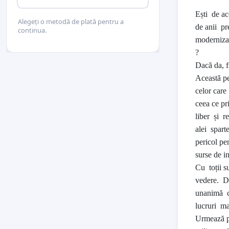
Ești de ac
Alegeți o metodă de plată pentru a
de anii pr
continua.
modernizar
?
Dacă da, f
Această pe
celor care
ceea ce pr
liber și r
alei sparte
pericol pe
surse de in
Cu toții 
vedere. Di
unanimă că
lucruri ma
Urmează pe