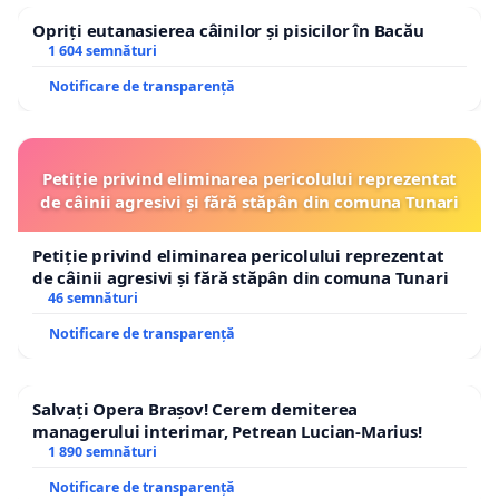
Opriți eutanasierea câinilor și pisicilor în Bacău
1 604 semnături
Notificare de transparență
Petiție privind eliminarea pericolului reprezentat
de câinii agresivi și fără stăpân din comuna Tunari
Petiție privind eliminarea pericolului reprezentat
de câinii agresivi și fără stăpân din comuna Tunari
46 semnături
Notificare de transparență
Salvați Opera Brașov! Cerem demiterea
managerului interimar, Petrean Lucian-Marius!
1 890 semnături
Notificare de transparență