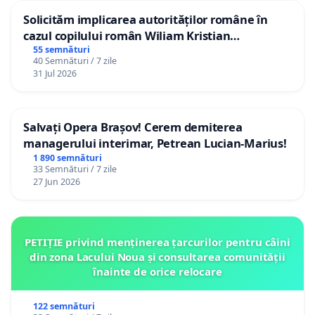
Solicităm implicarea autorităților române în
cazul copilului român Wiliam Kristian
Gheorghe, aflat în plasament în Danemarca de
55 semnături
40 Semnături / 7 zile
12 ani
31 Jul 2026
Salvați Opera Brașov! Cerem demiterea
managerului interimar, Petrean Lucian-Marius!
1 890 semnături
33 Semnături / 7 zile
27 Jun 2026
PETIȚIE privind menținerea țarcurilor pentru câini
din zona Lacului Noua și consultarea comunității
înainte de orice relocare
122 semnături