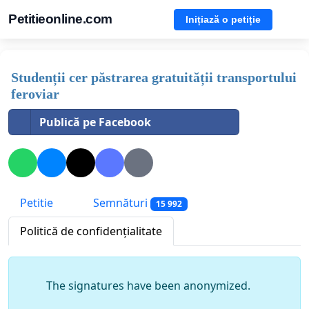
Petitieonline.com
Inițiază o petiție
Studenții cer păstrarea gratuității transportului
feroviar
Publică pe Facebook
Petitie
Semnături
15 992
Politică de confidențialitate
The signatures have been anonymized.