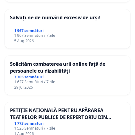
Salvați-ne de numărul excesiv de urși!
1 967 semnături
1 967 Semnături / 7 zile
5 Aug 2026
Solicităm combaterea urii online față de
persoanele cu dizabilități
7 705 semnături
1 627 Semnături / 7 zile
29 Jul 2026
PETIȚIE NAȚIONALĂ PENTRU APĂRAREA
TEATRELOR PUBLICE DE REPERTORIU DIN
ROMÂNIA
1 773 semnături
1 525 Semnături / 7 zile
1 Aug 2026