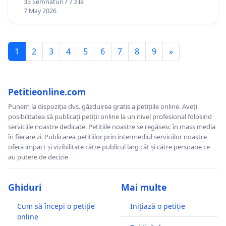
33 Semnături / 7 zile
7 May 2026
1
2
3
4
5
6
7
8
9
»
Petitieonline.com
Punem la dispoziția dvs. găzduirea gratis a petițiile online. Aveți
posibilitatea să publicați petiții online la un nivel profesional folosind
serviciile noastre dedicate. Petițiile noastre se regăsesc în mass media
în fiecare zi. Publicarea petițiilor prin intermediul serviciilor noastre
oferă impact și vizibilitate către publicul larg cât și către persoane ce
au putere de decizie
Ghiduri
Mai multe
Cum să începi o petiție
Inițiază o petiție
online