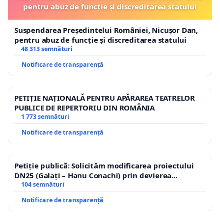
pentru abuz de funcție și discreditarea statului
Suspendarea Președintelui României, Nicușor Dan,
pentru abuz de funcție și discreditarea statului
48 313 semnături
Notificare de transparență
PETIȚIE NAȚIONALĂ PENTRU APĂRAREA TEATRELOR
PUBLICE DE REPERTORIU DIN ROMÂNIA
1 773 semnături
Notificare de transparență
Petiție publică: Solicităm modificarea proiectului
DN25 (Galați – Hanu Conachi) prin devierea
traseului în afara localităților!
104 semnături
Notificare de transparență