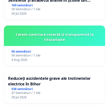
Semnelor și alfabetul Braille în școlile din
Republica Moldova!
169 semnături
59 Semnături / 7 zile
26 Jul 2026
Cerem corectare corectă și transparentă la
titularizare
56 semnături
56 Semnături / 7 zile
4 Aug 2026
Reduceți accidentele grave ale trotinetelor
electrice în Bihor
538 semnături
47 Semnături / 7 zile
28 Jul 2026