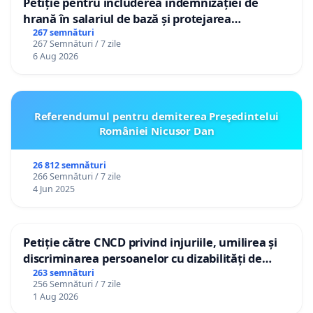
Petiție pentru includerea indemnizației de
hrană în salariul de bază și protejarea
gradațiilor de vechime pentru asistenții
267 semnături
267 Semnături / 7 zile
personali
6 Aug 2026
Referendumul pentru demiterea Preşedintelui
României Nicusor Dan
26 812 semnături
266 Semnături / 7 zile
4 Jun 2025
Petiție către CNCD privind injuriile, umilirea și
discriminarea persoanelor cu dizabilități de
către utilizatorul TikTok „Gorici”
263 semnături
256 Semnături / 7 zile
1 Aug 2026