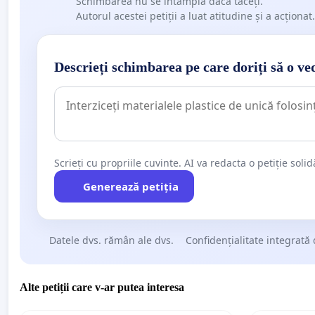
Schimbarea nu se întâmplă dacă tăceți.
Autorul acestei petiții a luat atitudine și a acționat.
Descrieți schimbarea pe care doriți să o ve
Scrieți cu propriile cuvinte. AI va redacta o petiție soli
Generează petiția
Datele dvs. rămân ale dvs.
Confidențialitate integrată 
Alte petiții care v-ar putea interesa