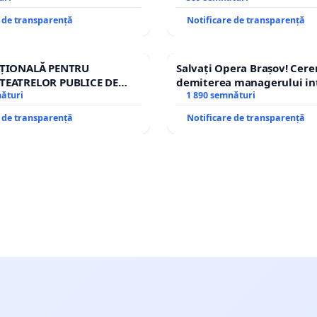
ROGOJAN
e de transparență
Notificare de transparență
AȚIONALĂ PENTRU
Salvați Opera Brașov! Cer
TEATRELOR PUBLICE DE
demiterea managerului in
IU DIN ROMÂNIA
nături
Petrean Lucian-Marius!
1 890 semnături
e de transparență
Notificare de transparență