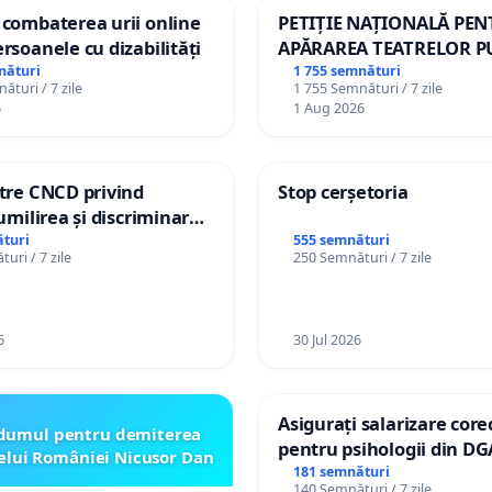
 combaterea urii online
PETIȚIE NAȚIONALĂ PE
ersoanele cu dizabilități
APĂRAREA TEATRELOR P
DE REPERTORIU DIN RO
nături
1 755 semnături
ături / 7 zile
1 755 Semnături / 7 zile
6
1 Aug 2026
ătre CNCD privind
Stop cerșetoria
 umilirea și discriminarea
or cu dizabilități de
turi
555 semnături
uri / 7 zile
250 Semnături / 7 zile
izatorul TikTok „Gorici”
6
30 Jul 2026
Asigurați salarizare core
dumul pentru demiterea
pentru psihologii din DG
elui României Nicusor Dan
spitale
181 semnături
140 Semnături / 7 zile