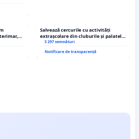
em
Salvează cercurile cu activități
terimar,
extrașcolare din cluburile și palatele
copiilor
3 297 semnături
Notificare de transparență