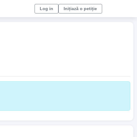
Log in
Inițiază o petiție