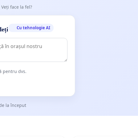
 Veți face la fel?
Cu tehnologie AI
deți
dă pentru dvs.
de la început