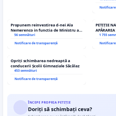
Notificar
Propunem reinvestirea d-nei Ala
PETIȚIE N
Nemerenco in functia de Ministru al
APĂRAREA 
Sanatatii
56 semnături
REPERTOR
1 755 sem
Notificare de transparență
Notificar
Opriți schimbarea nedreaptă a
conducerii Școlii Gimnaziale Săcălaz
453 semnături
Notificare de transparență
ÎNCEPE PROPRIA PETIȚIE
Doriți să schimbați ceva?