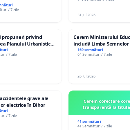
mnături
uri / 7 zile
31 Jul 2026
și propuneri privind
Cerem Ministerului Educ
ea Planului Urbanistic
includă Limba Semnelor 
l orașului Ialoveni
alfabetul Braille în școlil
turi
169 semnături
ri / 7 zile
64 Semnături / 7 zile
Republica Moldova!
6
26 Jul 2026
accidentele grave ale
Cerem corectare core
or electrice în Bihor
transparentă la titula
turi
ri / 7 zile
41 semnături
41 Semnături / 7 zile