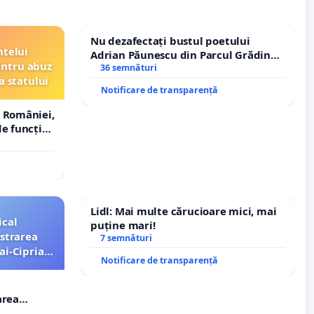
Nu dezafectați bustul poetului
ntelui
Adrian Păunescu din Parcul Grădina
entru abuz
Icoanei! Stop cenzurii culturale!
36 semnături
a statului
Notificare de transparență
 României,
e funcție
Lidl: Mai multe cărucioare mici, mai
ical
puține mari!
strarea
7 semnături
ai-Ciprian
Notificare de transparență
area
i-Ciprian