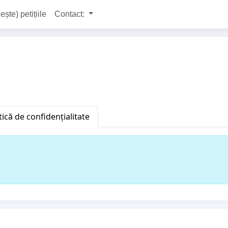
ește) petițiile
Contact:
tică de confidențialitate