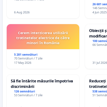
de vechime pentru asistenții
26 681 se
personali
146 Semnăt
6 Aug 2026
4 Jun 2025
Obiecții 
Cerem interzicerea utilizării
modificar
trotinetelor electrice de către
General a
100 semnă
minori în România
66 Semnătu
5 281 semnături
70 Semnături / 7 zile
17 May 2026
31 Jul 202
Să fie întărite măsurile împotriva
Reduceți 
discriminării
trotinetel
126 semnături
538 semnă
53 Semnături / 7 zile
51 Semnătu