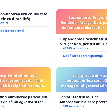
combaterea urii online față
Suspendarea Președi
ele cu dizabilități
României, Nicușor Dan, p
nături
de funcție și discreditare
e de transparență
Suspendarea Președintelui
Nicușor Dan, pentru abuz d
și discreditarea statului
48 045 semnături
Notificare de transparență
ție privind eliminarea
Salvați Teatrul Muz
lui reprezentat de câinii
Ambasadorii!Se cere pă
și fără stăpân din comuna
managerului general Mih
Tunari
ROGOJAN
ivind eliminarea pericolului
Salvați Teatrul Muzical
 de câinii agresivi și fără
Ambasadorii!Se cere păstr
n comuna Tunari
uri
managerului general Miha
389 semnături