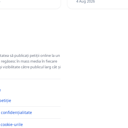
6
4 Aug 2026
tatea să publicați petiții online la un
se regăsesc în mass media în fiecare
 vizibilitate către publicul larg cât și
e
petiție
 confidențialitate
 cookie-urile