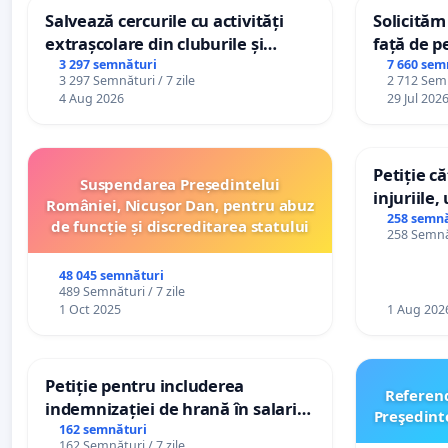
Salvează cercurile cu activități
Solicităm
extrașcolare din cluburile și
față de p
palatele copiilor
3 297 semnături
7 660 sem
3 297 Semnături / 7 zile
2 712 Semn
4 Aug 2026
29 Jul 202
Petiție c
Suspendarea Președintelui
injuriile,
României, Nicușor Dan, pentru abuz
persoanel
258 semnă
de funcție și discreditarea statului
258 Semnăt
către util
48 045 semnături
489 Semnături / 7 zile
1 Oct 2025
1 Aug 202
Petiție pentru includerea
Referen
indemnizației de hrană în salariul
Preşedint
de bază și protejarea gradațiilor
162 semnături
162 Semnături / 7 zile