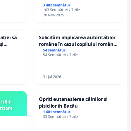
3 482 semnături
103 Semnături / 7 zile
20 Nov 2025
ației să
Solicităm implicarea autorităților
și
române în cazul copilului român
e din
Wiliam Kristian Gheorghe, aflat în
54 semnături
54 Semnături / 7 zile
plasament în Danemarca de 12
ani
31 Jul 2026
Opriți eutanasierea câinilor și
ctă și
pisicilor în Bacău
rizare
1 601 semnături
33 Semnături / 7 zile