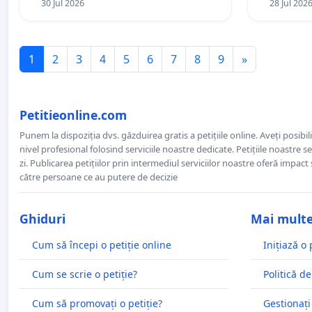
30 Jul 2026
28 Jul 202
1
2
3
4
5
6
7
8
9
»
Petitieonline.com
Punem la dispoziția dvs. găzduirea gratis a petițiile online. Aveți posibili
nivel profesional folosind serviciile noastre dedicate. Petițiile noastre 
zi. Publicarea petițiilor prin intermediul serviciilor noastre oferă impact și
către persoane ce au putere de decizie
Ghiduri
Mai mult
Cum să începi o petiție online
Inițiază o 
Cum se scrie o petiție?
Politică de
Cum să promovați o petiție?
Gestionați