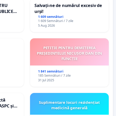
NTRU
Salvați-ne de numărul excesiv de
UBLICE
urși!
MÂNIA
1 609 semnături
1 609 Semnături / 7 zile
5 Aug 2026
PETIȚIE PENTRU DEMITEREA
PREȘEDINTELUI NICUȘOR DAN DIN
FUNCȚIE
1 841 semnături
185 Semnături / 7 zile
31 Jul 2025
ctă
Suplimentare locuri rezidențiat
ASPC și
medicină generală