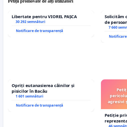
Petiții promovate de alți utilizatori
Libertate pentru VIOREL PAȘCA
Solicităm 
30 292 semnături
de persoan
7 660 sem
Notificare de transparență
Notificar
Opriți eutanasierea câinilor și
Peti
pisicilor în Bacău
pericolu
1 601 semnături
agresivi 
Notificare de transparență
Petiție pr
reprezentat
stăpân di
46 semnăt