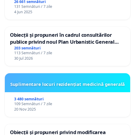
26 661 semnături
131 Semnături / 7 zile
4 Jun 2025
Obiecții și propuneri în cadrul consultărilor
publice privind noul Plan Urbanistic General
(PUG) Ialoveni
203 semnături
113 Semnături / 7 zile
30 Jul 2026
Suplimentare locuri rezidențiat medicină generală
3 480 semnături
109 Semnături / 7 zile
20 Nov 2025
Obiecții și propuneri privind modificarea