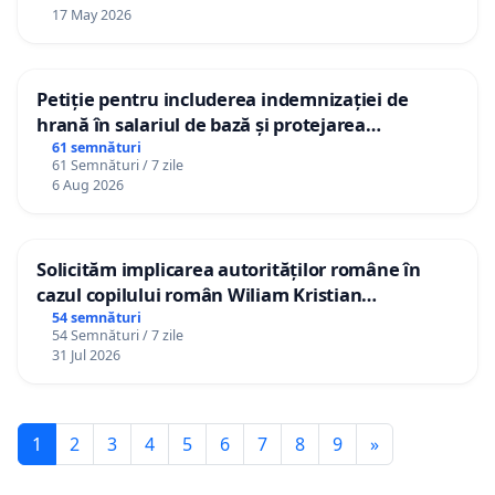
17 May 2026
Petiție pentru includerea indemnizației de
hrană în salariul de bază și protejarea
gradațiilor de vechime pentru asistenții
61 semnături
61 Semnături / 7 zile
personali
6 Aug 2026
Solicităm implicarea autorităților române în
cazul copilului român Wiliam Kristian
Gheorghe, aflat în plasament în Danemarca de
54 semnături
54 Semnături / 7 zile
12 ani
31 Jul 2026
1
2
3
4
5
6
7
8
9
»