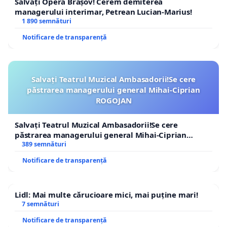
Salvați Opera Brașov! Cerem demiterea
managerului interimar, Petrean Lucian-Marius!
1 890 semnături
Notificare de transparență
Salvați Teatrul Muzical Ambasadorii!Se cere
păstrarea managerului general Mihai-Ciprian
ROGOJAN
Salvați Teatrul Muzical Ambasadorii!Se cere
păstrarea managerului general Mihai-Ciprian
ROGOJAN
389 semnături
Notificare de transparență
Lidl: Mai multe cărucioare mici, mai puține mari!
7 semnături
Notificare de transparență