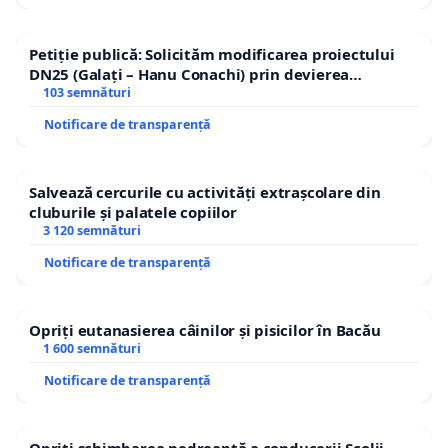
Petiție publică: Solicităm modificarea proiectului
DN25 (Galați – Hanu Conachi) prin devierea
traseului în afara localităților!
103 semnături
Notificare de transparență
Salvează cercurile cu activități extrașcolare din
cluburile și palatele copiilor
3 120 semnături
Notificare de transparență
Opriți eutanasierea câinilor și pisicilor în Bacău
1 600 semnături
Notificare de transparență
Opriți schimbarea nedreaptă a conducerii Școlii