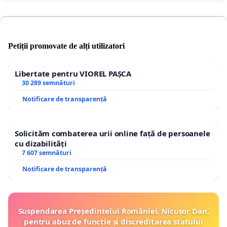
Petiții promovate de alți utilizatori
Libertate pentru VIOREL PAȘCA
30 289 semnături
Notificare de transparență
Solicităm combaterea urii online față de persoanele
cu dizabilități
7 607 semnături
Notificare de transparență
Suspendarea Președintelui României, Nicușor Dan,
pentru abuz de funcție și discreditarea statului