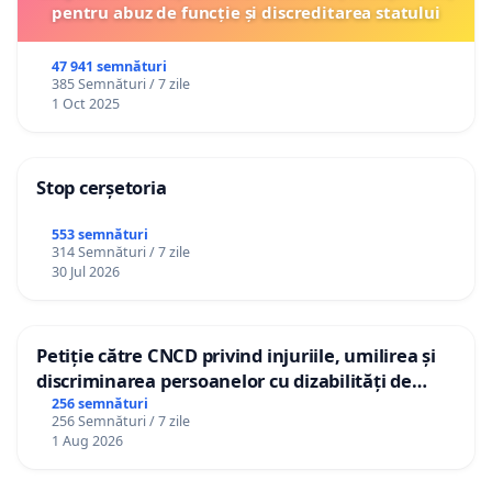
pentru abuz de funcție și discreditarea statului
47 941 semnături
385 Semnături / 7 zile
1 Oct 2025
Stop cerșetoria
553 semnături
314 Semnături / 7 zile
30 Jul 2026
Petiție către CNCD privind injuriile, umilirea și
discriminarea persoanelor cu dizabilități de
către utilizatorul TikTok „Gorici”
256 semnături
256 Semnături / 7 zile
1 Aug 2026