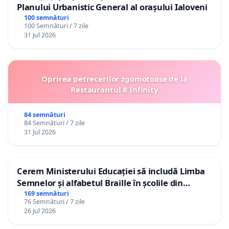
Planului Urbanistic General al orașului Ialoveni
100 semnături
100 Semnături / 7 zile
31 Jul 2026
Oprirea petrecerilor zgomotoase de la
Restaurantul 8 Infinity
84 semnături
84 Semnături / 7 zile
31 Jul 2026
Cerem Ministerului Educației să includă Limba
Semnelor și alfabetul Braille în școlile din
Republica Moldova!
169 semnături
76 Semnături / 7 zile
26 Jul 2026