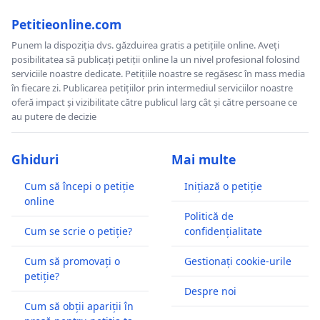
Petitieonline.com
Punem la dispoziția dvs. găzduirea gratis a petițiile online. Aveți
posibilitatea să publicați petiții online la un nivel profesional folosind
serviciile noastre dedicate. Petițiile noastre se regăsesc în mass media
în fiecare zi. Publicarea petițiilor prin intermediul serviciilor noastre
oferă impact și vizibilitate către publicul larg cât și către persoane ce
au putere de decizie
Ghiduri
Mai multe
Cum să începi o petiție
Inițiază o petiție
online
Politică de
Cum se scrie o petiție?
confidențialitate
Cum să promovați o
Gestionați cookie-urile
petiție?
Despre noi
Cum să obții apariții în