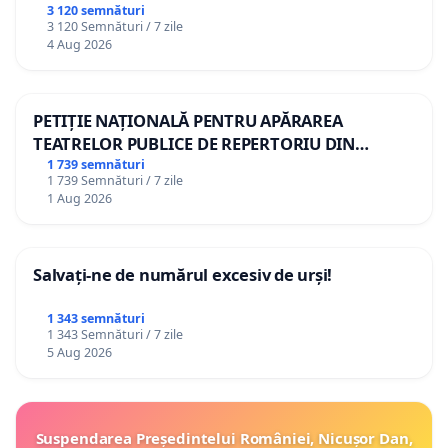
3 120 semnături
3 120 Semnături / 7 zile
4 Aug 2026
PETIȚIE NAȚIONALĂ PENTRU APĂRAREA
TEATRELOR PUBLICE DE REPERTORIU DIN
ROMÂNIA
1 739 semnături
1 739 Semnături / 7 zile
1 Aug 2026
Salvați-ne de numărul excesiv de urși!
1 343 semnături
1 343 Semnături / 7 zile
5 Aug 2026
Suspendarea Președintelui României, Nicușor Dan,