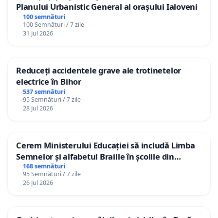
Planului Urbanistic General al orașului Ialoveni
100 semnături
100 Semnături / 7 zile
31 Jul 2026
Reduceți accidentele grave ale trotinetelor
electrice în Bihor
537 semnături
95 Semnături / 7 zile
28 Jul 2026
Cerem Ministerului Educației să includă Limba
Semnelor și alfabetul Braille în școlile din
Republica Moldova!
168 semnături
95 Semnături / 7 zile
26 Jul 2026