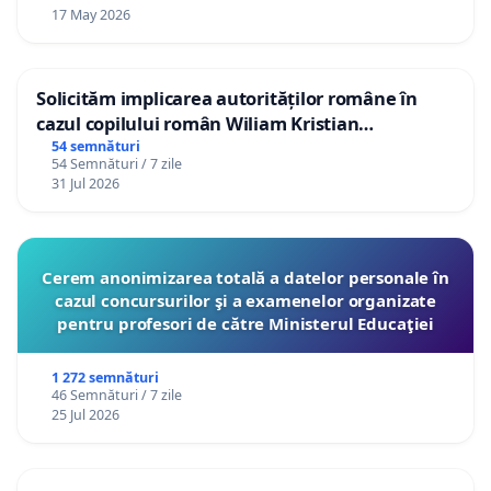
17 May 2026
Solicităm implicarea autorităților române în
cazul copilului român Wiliam Kristian
Gheorghe, aflat în plasament în Danemarca de
54 semnături
54 Semnături / 7 zile
12 ani
31 Jul 2026
Cerem anonimizarea totală a datelor personale în
cazul concursurilor şi a examenelor organizate
pentru profesori de către Ministerul Educaţiei
1 272 semnături
46 Semnături / 7 zile
25 Jul 2026