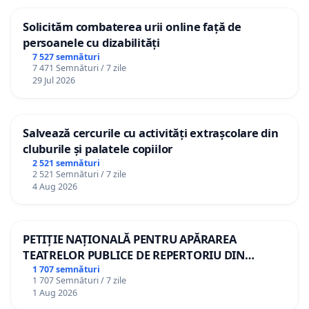
Solicităm combaterea urii online față de
persoanele cu dizabilități
7 527 semnături
7 471 Semnături / 7 zile
29 Jul 2026
Salvează cercurile cu activități extrașcolare din
cluburile și palatele copiilor
2 521 semnături
2 521 Semnături / 7 zile
4 Aug 2026
PETIȚIE NAȚIONALĂ PENTRU APĂRAREA
TEATRELOR PUBLICE DE REPERTORIU DIN
ROMÂNIA
1 707 semnături
1 707 Semnături / 7 zile
1 Aug 2026