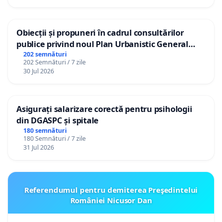
Obiecții și propuneri în cadrul consultărilor
publice privind noul Plan Urbanistic General
(PUG) Ialoveni
202 semnături
202 Semnături / 7 zile
30 Jul 2026
Asigurați salarizare corectă pentru psihologii
din DGASPC și spitale
180 semnături
180 Semnături / 7 zile
31 Jul 2026
Referendumul pentru demiterea Preşedintelui
României Nicusor Dan