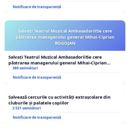
Notificare de transparență
Salvați Teatrul Muzical Ambasadorii!Se cere
păstrarea managerului general Mihai-Ciprian
ROGOJAN
Salvați Teatrul Muzical Ambasadorii!Se cere
păstrarea managerului general Mihai-Ciprian
ROGOJAN
389 semnături
Notificare de transparență
Salvează cercurile cu activități extrașcolare din
cluburile și palatele copiilor
2 521 semnături
Notificare de transparență