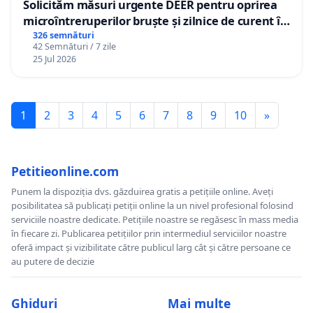
Solicităm măsuri urgente DEER pentru oprirea
microîntreruperilor bruște și zilnice de curent în
Sâncraiu de Mureș și Nazna
326 semnături
42 Semnături / 7 zile
25 Jul 2026
1
2
3
4
5
6
7
8
9
10
»
Petitieonline.com
Punem la dispoziția dvs. găzduirea gratis a petițiile online. Aveți
posibilitatea să publicați petiții online la un nivel profesional folosind
serviciile noastre dedicate. Petițiile noastre se regăsesc în mass media
în fiecare zi. Publicarea petițiilor prin intermediul serviciilor noastre
oferă impact și vizibilitate către publicul larg cât și către persoane ce
au putere de decizie
Ghiduri
Mai multe