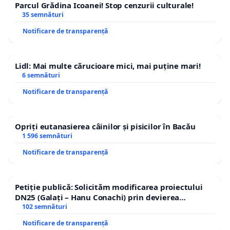
Parcul Grădina Icoanei! Stop cenzurii culturale!
35 semnături
Notificare de transparență
Lidl: Mai multe cărucioare mici, mai puține mari!
6 semnături
Notificare de transparență
Opriți eutanasierea câinilor și pisicilor în Bacău
1 596 semnături
Notificare de transparență
Petiție publică: Solicităm modificarea proiectului
DN25 (Galați – Hanu Conachi) prin devierea
traseului în afara localităților!
102 semnături
Notificare de transparență