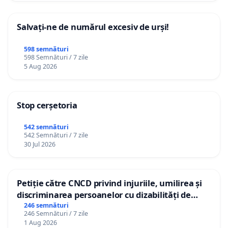
Salvați-ne de numărul excesiv de urși!
598 semnături
598 Semnături / 7 zile
5 Aug 2026
Stop cerșetoria
542 semnături
542 Semnături / 7 zile
30 Jul 2026
Petiție către CNCD privind injuriile, umilirea și
discriminarea persoanelor cu dizabilități de
către utilizatorul TikTok „Gorici”
246 semnături
246 Semnături / 7 zile
1 Aug 2026