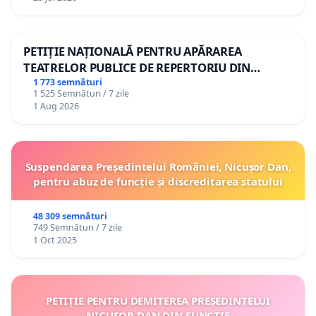
PETIȚIE NAȚIONALĂ PENTRU APĂRAREA
TEATRELOR PUBLICE DE REPERTORIU DIN
ROMÂNIA
1 773 semnături
1 525 Semnături / 7 zile
1 Aug 2026
Suspendarea Președintelui României, Nicușor Dan,
pentru abuz de funcție și discreditarea statului
48 309 semnături
749 Semnături / 7 zile
1 Oct 2025
PETIȚIE PENTRU DEMITEREA PREȘEDINTELUI
NICUȘOR DAN DIN FUNCȚIE