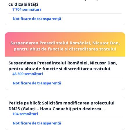
cu dizabilități
7 704 semnături
Notificare de transparență
Suspendarea Președintelui României, Nicușor Dan,
pentru abuz de funcție și discreditarea statului
Suspendarea Președintelui României, Nicușor Dan,
pentru abuz de funcție și discreditarea statului
48 309 semnături
Notificare de transparență
Petiție publică: Solicităm modificarea proiectului
DN25 (Galați – Hanu Conachi) prin devierea
traseului în afara localităților!
104 semnături
Notificare de transparență