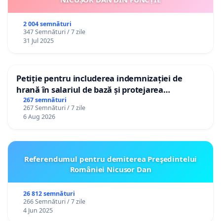
2 004 semnături
347 Semnături / 7 zile
31 Jul 2025
Petiție pentru includerea indemnizației de
hrană în salariul de bază și protejarea
gradațiilor de vechime pentru asistenții
267 semnături
267 Semnături / 7 zile
personali
6 Aug 2026
Referendumul pentru demiterea Preşedintelui
României Nicusor Dan
26 812 semnături
266 Semnături / 7 zile
4 Jun 2025