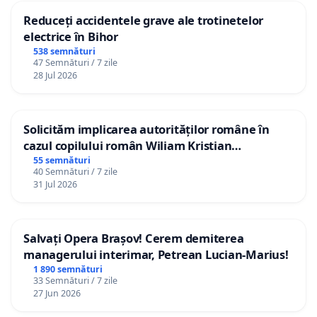
Reduceți accidentele grave ale trotinetelor
electrice în Bihor
538 semnături
47 Semnături / 7 zile
28 Jul 2026
Solicităm implicarea autorităților române în
cazul copilului român Wiliam Kristian
Gheorghe, aflat în plasament în Danemarca de
55 semnături
40 Semnături / 7 zile
12 ani
31 Jul 2026
Salvați Opera Brașov! Cerem demiterea
managerului interimar, Petrean Lucian-Marius!
1 890 semnături
33 Semnături / 7 zile
27 Jun 2026