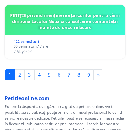
PETIȚIE privind menținerea țarcurilor pentru câini
din zona Lacului Noua și consultarea comunității
înainte de orice relocare
122 semnături
33 Semnături / 7 zile
7 May 2026
1
2
3
4
5
6
7
8
9
»
Petitieonline.com
Punem la dispoziția dvs. găzduirea gratis a petițiile online. Aveți
posibilitatea să publicați petiții online la un nivel profesional folosind
serviciile noastre dedicate. Petițiile noastre se regăsesc în mass media
în fiecare zi. Publicarea petițiilor prin intermediul serviciilor noastre
oferă impact și vizibilitate către publicul larg cât și către persoane ce