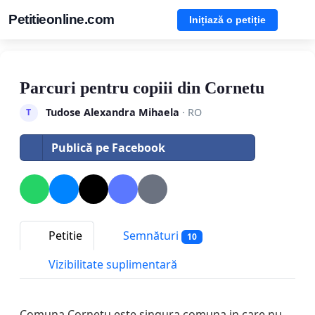
Petitieonline.com
Inițiază o petiție
Parcuri pentru copiii din Cornetu
Tudose Alexandra Mihaela
· RO
T
Publică pe Facebook
Petitie
Semnături
10
Vizibilitate suplimentară
Comuna Cornetu este singura comuna in care nu