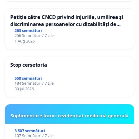
Petiție către CNCD privind injuriile, umilirea și
discriminarea persoanelor cu dizabilități de
către utilizatorul TikTok „Gorici”
263 semnături
256 Semnături / 7 zile
1 Aug 2026
Stop cerșetoria
558 semnături
184 Semnături / 7 zile
30 Jul 2026
Suplimentare locuri rezidențiat medicină generală
3 507 semnături
107 Semnături / 7 zile