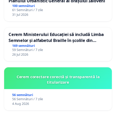
Planului Urbanistic General al orașului Ialoveni
100 semnături
61 Semnături / 7 zile
31 Jul 2026
Cerem Ministerului Educației să includă Limba
Semnelor și alfabetul Braille în școlile din
Republica Moldova!
169 semnături
59 Semnături / 7 zile
26 Jul 2026
Cerem corectare corectă și transparentă la
titularizare
56 semnături
56 Semnături / 7 zile
4 Aug 2026