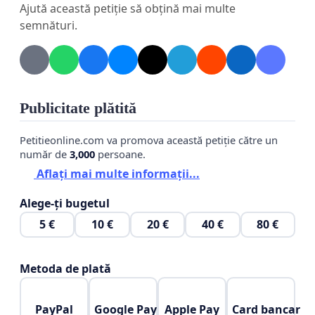
Ajută această petiție să obțină mai multe
semnături.
Publicitate plătită
Petitieonline.com va promova această petiție către un
număr de
3,000
persoane.
Aflați mai multe informații...
Alege-ți bugetul
5 €
10 €
20 €
40 €
80 €
Metoda de plată
PayPal
Google Pay
Apple Pay
Card bancar