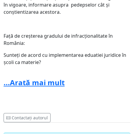
în vigoare, informare asupra pedepselor cât și
conștientizarea acestora.
Față de creșterea gradului de infracționalitate în
România:
Sunteți de acord cu implementarea eduatiei juridice în
școli ca materie?
...Arată mai mult
https://www.youtube.com/watch?v=YMeGfHPQGlw
https://www.youtube.com/watch?
v=kSHCXNZULzY&feature=youtu.be
http://www.viatafaraviolenta.ro/
Contactați autorul