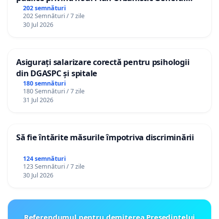
(PUG) Ialoveni
202 semnături
202 Semnături / 7 zile
30 Jul 2026
Asigurați salarizare corectă pentru psihologii
din DGASPC și spitale
180 semnături
180 Semnături / 7 zile
31 Jul 2026
Să fie întărite măsurile împotriva discriminării
124 semnături
123 Semnături / 7 zile
30 Jul 2026
Referendumul pentru demiterea Preşedintelui