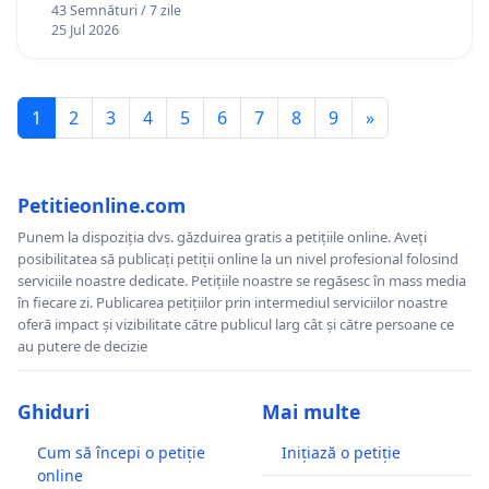
43 Semnături / 7 zile
25 Jul 2026
1
2
3
4
5
6
7
8
9
»
Petitieonline.com
Punem la dispoziția dvs. găzduirea gratis a petițiile online. Aveți
posibilitatea să publicați petiții online la un nivel profesional folosind
serviciile noastre dedicate. Petițiile noastre se regăsesc în mass media
în fiecare zi. Publicarea petițiilor prin intermediul serviciilor noastre
oferă impact și vizibilitate către publicul larg cât și către persoane ce
au putere de decizie
Ghiduri
Mai multe
Cum să începi o petiție
Inițiază o petiție
online