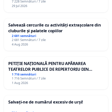
7 228 Semnături / 7 zile
29 Jul 2026
Salvează cercurile cu activități extrașcolare din
cluburile și palatele copiilor
2 681 semnături
2 681 Semnături / 7 zile
4 Aug 2026
PETIȚIE NAȚIONALĂ PENTRU APĂRAREA
TEATRELOR PUBLICE DE REPERTORIU DIN
ROMÂNIA
1 716 semnături
1 716 Semnături / 7 zile
1 Aug 2026
Salvați-ne de numărul excesiv de urși!