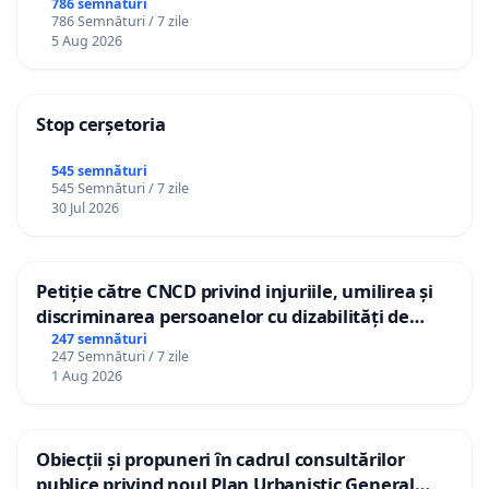
786 semnături
786 Semnături / 7 zile
5 Aug 2026
Stop cerșetoria
545 semnături
545 Semnături / 7 zile
30 Jul 2026
Petiție către CNCD privind injuriile, umilirea și
discriminarea persoanelor cu dizabilități de
către utilizatorul TikTok „Gorici”
247 semnături
247 Semnături / 7 zile
1 Aug 2026
Obiecții și propuneri în cadrul consultărilor
publice privind noul Plan Urbanistic General