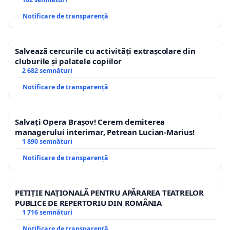
traseului în afara localităților!
Notificare de transparență
Salvează cercurile cu activități extrașcolare din
cluburile și palatele copiilor
2 682 semnături
Notificare de transparență
Salvați Opera Brașov! Cerem demiterea
managerului interimar, Petrean Lucian-Marius!
1 890 semnături
Notificare de transparență
PETIȚIE NAȚIONALĂ PENTRU APĂRAREA TEATRELOR
PUBLICE DE REPERTORIU DIN ROMÂNIA
1 716 semnături
Notificare de transparență