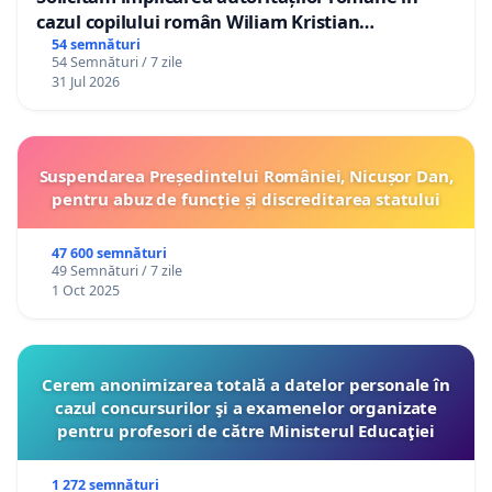
cazul copilului român Wiliam Kristian
Gheorghe, aflat în plasament în Danemarca de
54 semnături
54 Semnături / 7 zile
12 ani
31 Jul 2026
Suspendarea Președintelui României, Nicușor Dan,
pentru abuz de funcție și discreditarea statului
47 600 semnături
49 Semnături / 7 zile
1 Oct 2025
Cerem anonimizarea totală a datelor personale în
cazul concursurilor şi a examenelor organizate
pentru profesori de către Ministerul Educaţiei
1 272 semnături