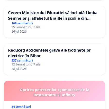
Cerem Ministerului Educației să includă Limba
Semnelor și alfabetul Braille în școlile din
Republica Moldova!
169 semnături
95 Semnături / 7 zile
26 Jul 2026
Reduceți accidentele grave ale trotinetelor
electrice în Bihor
537 semnături
92 Semnături / 7 zile
28 Jul 2026
Oprirea petrecerilor zgomotoase de la
Restaurantul 8 Infinity
84 semnături