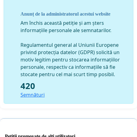
http://www.viatafaraviolenta.ro/wp-
Anunț de la administratorul acestui website
content/uploads/2014/03/8.jpg
Am închis această petiție și am șters
informațiile personale ale semnatarilor.
https://scontent-a.xx.fbcdn.net/hphotos-xfa1/t1.0-
Regulamentul general al Uniunii Europene
9/1957958_600616953355849_37416527_n.png
privind protecția datelor (GDPR) solicită un
motiv legitim pentru stocarea informațiilor
personale, respectiv ca informațiile să fie
stocate pentru cel mai scurt timp posibil.
420
Av. Mihaela Olaru
Semnături
Presedinte Asociatia Viata Fara Violenta
viatafaraviolenta@gmail.com
Petiții promovate de alți utilizatori