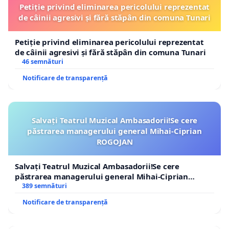
Petiție privind eliminarea pericolului reprezentat
de câinii agresivi și fără stăpân din comuna Tunari
Petiție privind eliminarea pericolului reprezentat
de câinii agresivi și fără stăpân din comuna Tunari
46 semnături
Notificare de transparență
Salvați Teatrul Muzical Ambasadorii!Se cere
păstrarea managerului general Mihai-Ciprian
ROGOJAN
Salvați Teatrul Muzical Ambasadorii!Se cere
păstrarea managerului general Mihai-Ciprian
ROGOJAN
389 semnături
Notificare de transparență