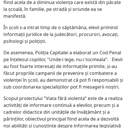
fiind acela de a diminua violența care există din păcate
la școală, în familie, pe stradă și oriunde ea se
manifestă.
În școli s-a intrat timp de o săptămâna, elevii primind
informații juridice de la judecători, procurori, avocați,
psihologi și polițiști.
De asemenea, Poliția Capitalei a elaborat un Cod Penal
pe înțelesul copiilor, "Unde-i lege, nu-i tocmeala”. Elevii
au fost foarte interesați de informațiile primite, și-au
făcut propriile campanii de prevenire și combatere a
violenței în școli, au demonstrat că pot fi responsabili și
sub coordonarea specialiștilor pot fi mesagerii noștri.
Scopul proiectului "Viata fără violenta” este de a realiza
activități de informare continuă a elevilor, precum și a
cadrelor didactice din unitățile de învățământ și a
părinților, obiectivul principal fiind acela de a dezvoltă
noi abilități și cunoștințe despre informarea legislativă