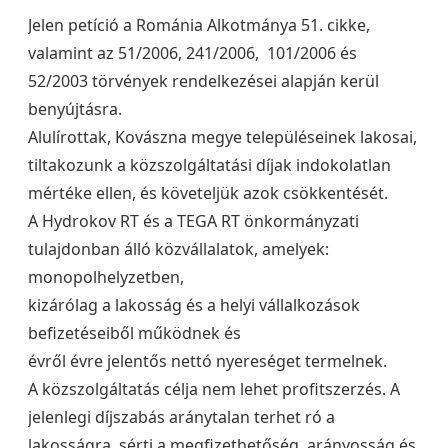
Jelen petíció a Románia Alkotmánya 51. cikke,
valamint az 51/2006, 241/2006, 101/2006 és
52/2003 törvények rendelkezései alapján kerül
benyújtásra.
Alulírottak, Kovászna megye településeinek lakosai,
tiltakozunk a közszolgáltatási díjak indokolatlan
mértéke ellen, és követeljük azok csökkentését.
A Hydrokov RT és a TEGA RT önkormányzati
tulajdonban álló közvállalatok, amelyek:
monopolhelyzetben,
kizárólag a lakosság és a helyi vállalkozások
befizetéseiből működnek és
évről évre jelentős nettó nyereséget termelnek.
A közszolgáltatás célja nem lehet profitszerzés. A
jelenlegi díjszabás aránytalan terhet ró a
lakosságra, sérti a megfizethetőség, arányosság és