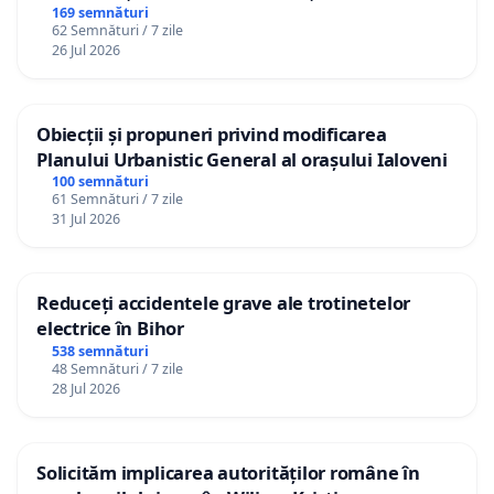
Republica Moldova!
169 semnături
62 Semnături / 7 zile
26 Jul 2026
Obiecții și propuneri privind modificarea
Planului Urbanistic General al orașului Ialoveni
100 semnături
61 Semnături / 7 zile
31 Jul 2026
Reduceți accidentele grave ale trotinetelor
electrice în Bihor
538 semnături
48 Semnături / 7 zile
28 Jul 2026
Solicităm implicarea autorităților române în