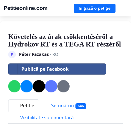
Petitieonline.com
Inițiază o petiție
Követelés az árak csökkentéséről a
Hydrokov RT és a TEGA RT részéről
Péter Fazakas
· RO
P
Publică pe Facebook
Petitie
Semnături
646
Vizibilitate suplimentară