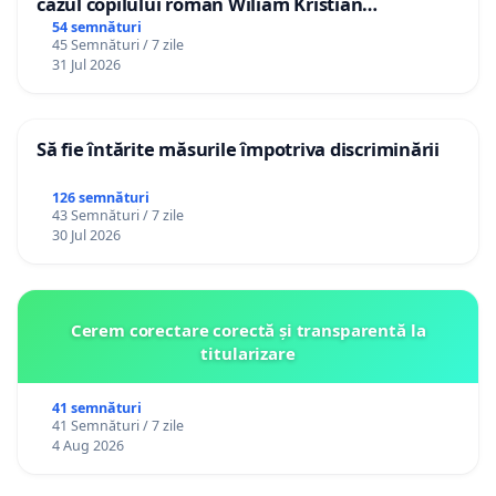
cazul copilului român Wiliam Kristian
Gheorghe, aflat în plasament în Danemarca de
54 semnături
45 Semnături / 7 zile
12 ani
31 Jul 2026
Să fie întărite măsurile împotriva discriminării
126 semnături
43 Semnături / 7 zile
30 Jul 2026
Cerem corectare corectă și transparentă la
titularizare
41 semnături
41 Semnături / 7 zile
4 Aug 2026