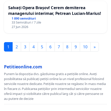
Salvați Opera Brașov! Cerem demiterea
managerului interimar, Petrean Lucian-Marius!
1 890 semnături
33 Semnături / 7 zile
27 Jun 2026
1
2
3
4
5
6
7
8
9
10
»
Petitieonline.com
Punem la dispoziția dvs. găzduirea gratis a petițiile online. Aveți
posibilitatea să publicați petiții online la un nivel profesional folosind
serviciile noastre dedicate. Petițiile noastre se regăsesc în mass media
în fiecare zi. Publicarea petițiilor prin intermediul serviciilor noastre
oferă impact și vizibilitate către publicul larg cât și către persoane ce
au putere de decizie