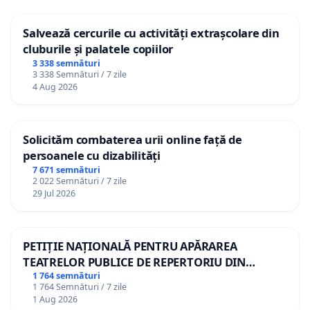
Salvează cercurile cu activități extrașcolare din
cluburile și palatele copiilor
3 338 semnături
3 338 Semnături / 7 zile
4 Aug 2026
Solicităm combaterea urii online față de
persoanele cu dizabilități
7 671 semnături
2 022 Semnături / 7 zile
29 Jul 2026
PETIȚIE NAȚIONALĂ PENTRU APĂRAREA
TEATRELOR PUBLICE DE REPERTORIU DIN
ROMÂNIA
1 764 semnături
1 764 Semnături / 7 zile
1 Aug 2026