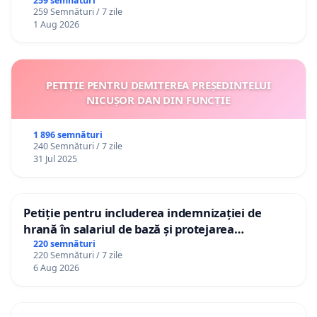
către utilizatorul TikTok „Gorici”
259 semnături
259 Semnături / 7 zile
1 Aug 2026
PETIȚIE PENTRU DEMITEREA PREȘEDINTELUI
NICUȘOR DAN DIN FUNCȚIE
1 896 semnături
240 Semnături / 7 zile
31 Jul 2025
Petiție pentru includerea indemnizației de
hrană în salariul de bază și protejarea
gradațiilor de vechime pentru asistenții
220 semnături
220 Semnături / 7 zile
personali
6 Aug 2026