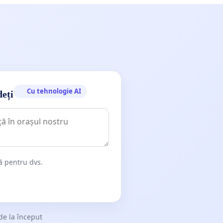
Cu tehnologie AI
deți
dă pentru dvs.
de la început