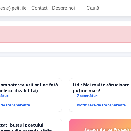
ește) petițiile
Contact
Despre noi
Caută
combaterea urii online față
Lidl: Mai multe cărucioare
ele cu dizabilități
puține mari!
nături
7 semnături
e de transparență
Notificare de transparență
tați bustul poetului
Suspendarea Președi
nescu din Parcul Grădina