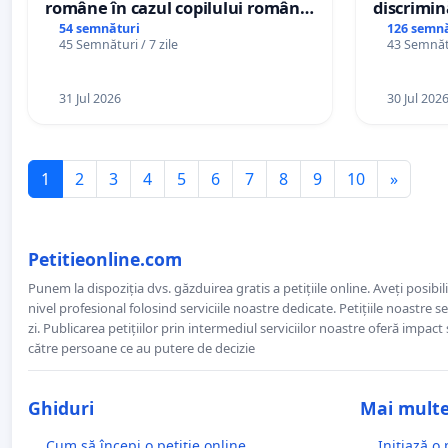
române în cazul copilului român
discrimin
Wiliam Kristian Gheorghe, aflat în
54 semnături
126 semnă
45 Semnături / 7 zile
43 Semnătu
plasament în Danemarca de 12
ani
31 Jul 2026
30 Jul 202
1
2
3
4
5
6
7
8
9
10
»
Petitieonline.com
Punem la dispoziția dvs. găzduirea gratis a petițiile online. Aveți posibili
nivel profesional folosind serviciile noastre dedicate. Petițiile noastre 
zi. Publicarea petițiilor prin intermediul serviciilor noastre oferă impact și
către persoane ce au putere de decizie
Ghiduri
Mai mult
Cum să începi o petiție online
Inițiază o 