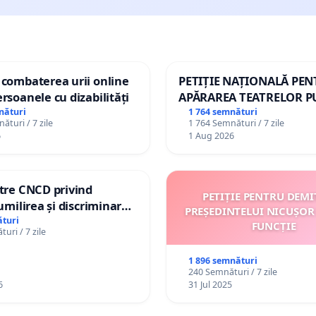
 combaterea urii online
PETIȚIE NAȚIONALĂ PE
ersoanele cu dizabilități
APĂRAREA TEATRELOR P
DE REPERTORIU DIN RO
nături
1 764 semnături
ături / 7 zile
1 764 Semnături / 7 zile
6
1 Aug 2026
ătre CNCD privind
PETIȚIE PENTRU DEMI
 umilirea și discriminarea
PREȘEDINTELUI NICUȘOR
or cu dizabilități de
turi
FUNCȚIE
uri / 7 zile
izatorul TikTok „Gorici”
1 896 semnături
240 Semnături / 7 zile
6
31 Jul 2025