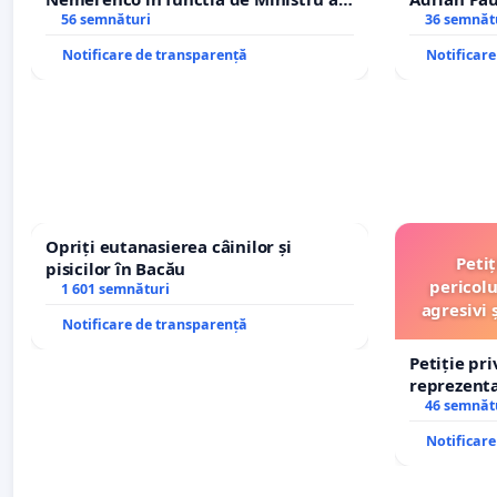
Sanatatii
56 semnături
Icoanei! St
36 semnăt
Notificare de transparență
Notificar
Opriți eutanasierea câinilor și
Peti
pisicilor în Bacău
pericolu
1 601 semnături
agresivi 
Notificare de transparență
Petiție pr
reprezentat
stăpân di
46 semnăt
Notificar