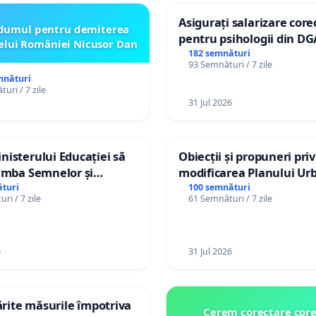
Asigurați salarizare core
dumul pentru demiterea
pentru psihologii din DG
elui României Nicusor Dan
spitale
182 semnături
93 Semnături / 7 zile
mnături
uri / 7 zile
31 Jul 2026
isterului Educației să
Obiecții și propuneri pri
imba Semnelor și
modificarea Planului Urb
Braille în școlile din
General al orașului Ialo
turi
100 semnături
ri / 7 zile
61 Semnături / 7 zile
a Moldova!
6
31 Jul 2026
tărite măsurile împotriva
Cerem corectare core