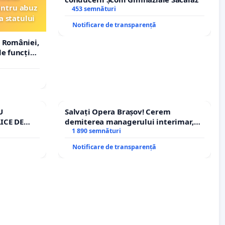
entru abuz
453 semnături
a statului
Notificare de transparență
 României,
e funcție
U
Salvați Opera Brașov! Cerem
ICE DE
demiterea managerului interimar,
A
Petrean Lucian-Marius!
1 890 semnături
Notificare de transparență