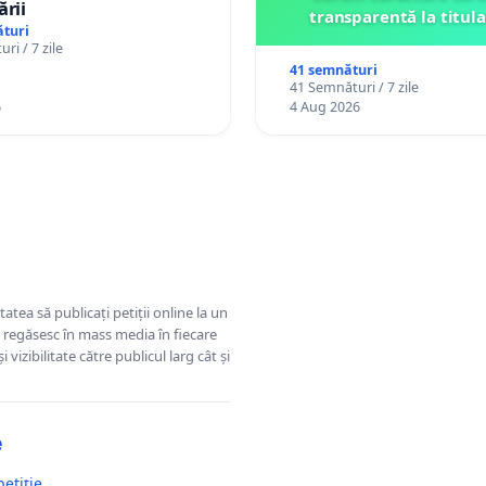
ării
transparentă la titula
turi
ri / 7 zile
41 semnături
41 Semnături / 7 zile
6
4 Aug 2026
tatea să publicați petiții online la un
se regăsesc în mass media în fiecare
 vizibilitate către publicul larg cât și
e
petiție