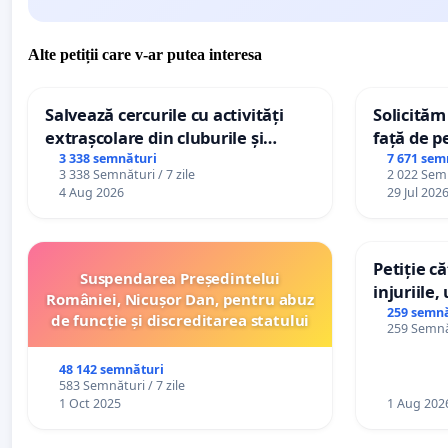
Alte petiții care v-ar putea interesa
Salvează cercurile cu activități
Solicităm
extrașcolare din cluburile și
față de p
palatele copiilor
3 338 semnături
7 671 sem
3 338 Semnături / 7 zile
2 022 Semn
4 Aug 2026
29 Jul 202
Petiție c
Suspendarea Președintelui
injuriile,
României, Nicușor Dan, pentru abuz
persoanel
259 semnă
de funcție și discreditarea statului
259 Semnăt
către util
48 142 semnături
583 Semnături / 7 zile
1 Oct 2025
1 Aug 202