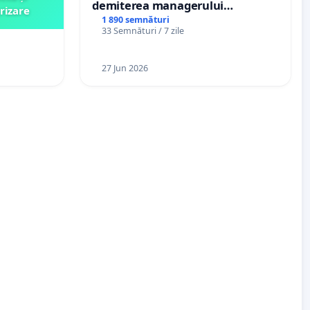
demiterea managerului
rizare
interimar, Petrean Lucian-Marius!
1 890 semnături
33 Semnături / 7 zile
27 Jun 2026