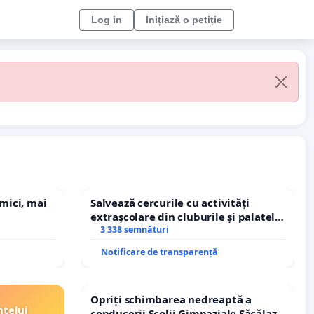
Log in
Inițiază o petiție
 mici, mai
Salvează cercurile cu activități
extrașcolare din cluburile și palatele
copiilor
3 338 semnături
Notificare de transparență
Opriți schimbarea nedreaptă a
ntelui
conducerii Școlii Gimnaziale Săcălaz