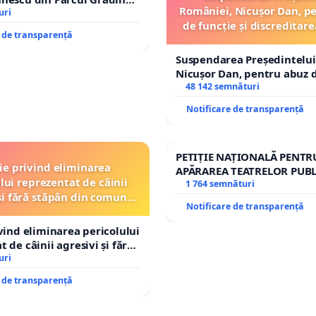
României, Nicușor Dan, p
op cenzurii culturale!
uri
de funcție și discreditare
e de transparență
Suspendarea Președintelui
Nicușor Dan, pentru abuz d
și discreditarea statului
48 142 semnături
Notificare de transparență
PETIȚIE NAȚIONALĂ PENTR
ție privind eliminarea
APĂRAREA TEATRELOR PUBL
lui reprezentat de câinii
REPERTORIU DIN ROMÂNI
1 764 semnături
și fără stăpân din comuna
Notificare de transparență
Tunari
ivind eliminarea pericolului
 de câinii agresivi și fără
n comuna Tunari
uri
e de transparență