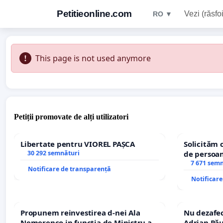
Petitieonline.com
Vezi (răsfoi
RO ▼
This page is not used anymore
Petiții promovate de alți utilizatori
Libertate pentru VIOREL PAȘCA
Solicităm 
30 292 semnături
de persoan
7 671 sem
Notificare de transparență
Notificar
Propunem reinvestirea d-nei Ala
Nu dezafec
Nemerenco in functia de Ministru al
Adrian Pău