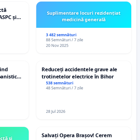
ctă
Suplimentare locuri rezidențiat
ASPC și
medicină generală
3 482 semnături
88 Semnături / 7 zile
20 Nov 2025
vind
Reduceți accidentele grave ale
anistic
trotinetelor electrice în Bihor
veni
538 semnături
48 Semnături / 7 zile
28 Jul 2026
Salvați Opera Brașov! Cerem
ctă și