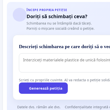
ÎNCEPE PROPRIA PETIȚIE
Doriți să schimbați ceva?
Schimbarea nu se întâmplă dacă tăceți.
Porniți o mișcare socială creând o petiție.
Descrieți schimbarea pe care doriți să o ve
Scrieți cu propriile cuvinte. AI va redacta o petiție soli
Generează petiția
Datele dvs. rămân ale dvs.
Confidențialitate integrată 