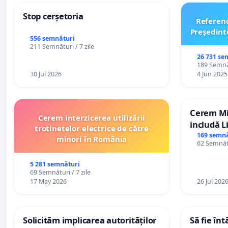
Stop cerșetoria
Referen
Preşedint
556 semnături
211 Semnături / 7 zile
26 731 se
189 Semnăt
30 Jul 2026
4 Jun 2025
Cerem Min
Cerem interzicerea utilizării
includă L
trotinetelor electrice de către
alfabetul 
169 semnă
minori în România
62 Semnătu
Republic
5 281 semnături
69 Semnături / 7 zile
17 May 2026
26 Jul 202
Solicităm implicarea autorităților
Să fie în