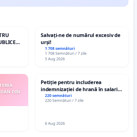
NTRU
Salvați-ne de numărul excesiv de
UBLICE
urși!
MÂNIA
1 708 semnături
1 708 Semnături / 7 zile
5 Aug 2026
Petiție pentru includerea
TEREA
indemnizației de hrană în salariul
 DAN DIN
de bază și protejarea gradațiilor
220 semnături
220 Semnături / 7 zile
de vechime pentru asistenții
personali
6 Aug 2026