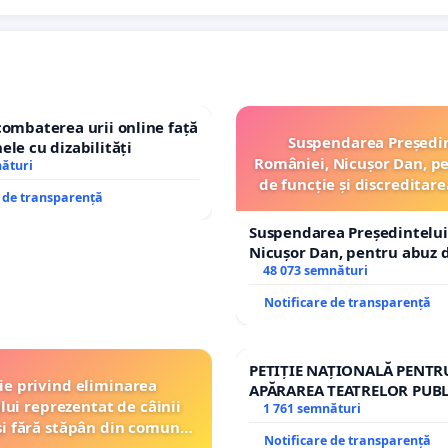
combaterea urii online față
Suspendarea Președi
ele cu dizabilități
României, Nicușor Dan, p
nături
de funcție și discreditare
e de transparență
Suspendarea Președintelui
Nicușor Dan, pentru abuz d
și discreditarea statului
48 073 semnături
Notificare de transparență
PETIȚIE NAȚIONALĂ PENTR
ție privind eliminarea
APĂRAREA TEATRELOR PUBL
lui reprezentat de câinii
REPERTORIU DIN ROMÂNI
1 761 semnături
și fără stăpân din comuna
Notificare de transparență
Tunari