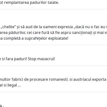
a pt remplantarea padurilor taiate.
i „chelite” și să aud de la oameni expresia „dacă nu o fac eu 
jarea pădurilor, cei care fură să fie aspru sancționați și mai v
ea completă a suprafețelor exploatate!
e si fara paduri! Stop masacrul!
ultor fabrici de procesare romanesti. si austriacul exporta t
si ilegal ...
a .