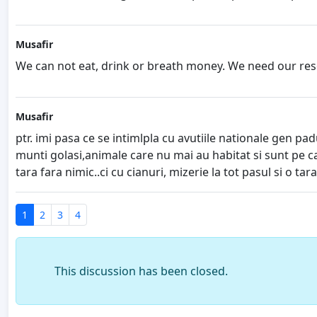
Musafir
We can not eat, drink or breath money. We need our reso
Musafir
ptr. imi pasa ce se intimlpla cu avutiile nationale gen p
munti golasi,animale care nu mai au habitat si sunt pe cal
tara fara nimic..ci cu cianuri, mizerie la tot pasul si o ta
1
2
3
4
This discussion has been closed.