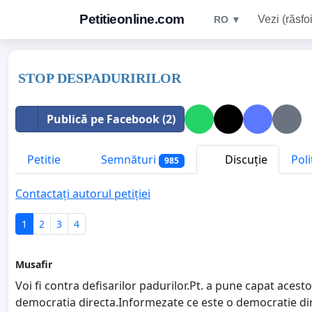
Petitieonline.com
Vezi (răsfoi
RO ▼
STOP DESPADURIRILOR
Publică pe Facebook (2)
Petitie
Semnături
Discuție
Poli
985
Contactați autorul petiției
1
2
3
4
Musafir
Voi fi contra defisarilor padurilor.Pt. a pune capat acest
democratia directa.Informezate ce este o democratie direc