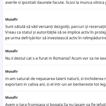
averile si ipozitati daunele facute. Scosi la munca silnic
Musafir
Sunt sătulă să văd versanți dezgoliți, parcuri și rezervați
Vreau ca statul și autoritățile să se implice activ în prote
pe urma defrișărilor să investească activ în reîmpădurir
Musafir
Nu ii destul cat s-a furat in Romania? Acum vor sa ne las
Musafir
m-am saturat de nepasarea taierii naturii, si inchiderea m
exportam in cativa ani, si el intr-un an berbereste tot legal 
Musafir
Avem o tara frumoasa si bogata.Sa nu lasam sa fie jefuit