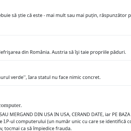
buie să știe că este - mai mult sau mai puțin, răspunzător 
rişarea din România. Austria să îşi taie propriile păduri.
urul verde'', Iara statul nu face nimic concret.
 computer.
SAU MERGAND DIN USA IN USA, CERAND DATE, iar PE BAZA A
t de I.P-ul computerului (un număr unic cu care se identifică
v, tocmai ca să împiedice frauda.