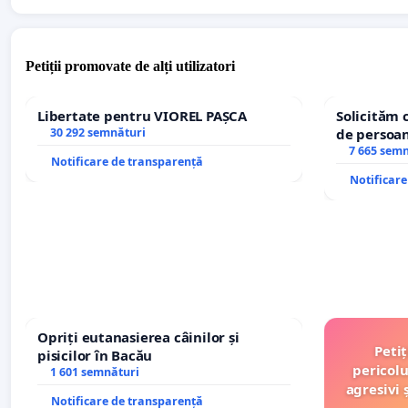
Petiții promovate de alți utilizatori
Libertate pentru VIOREL PAȘCA
Solicităm 
30 292 semnături
de persoan
7 665 sem
Notificare de transparență
Notificar
Opriți eutanasierea câinilor și
Peti
pisicilor în Bacău
pericolu
1 601 semnături
agresivi 
Notificare de transparență