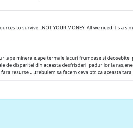
urces to survive...NOT YOUR MONEY. All we need it s a sim
aduri,ape minerale,ape termale,lacuri frumoase si deosebite, 
e de disparitei din aceasta desfrisdarii padurilor la ras,ener
ra fara resurse ....trebuiem sa facem ceva ptr. ca aceasta tara