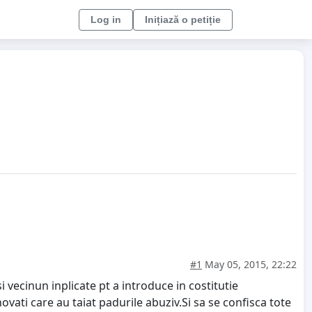
Log in
Inițiază o petiție
#1
May 05, 2015, 22:22
 vecinun inplicate pt a introduce in costitutie
vati care au taiat padurile abuziv.Si sa se confisca tote