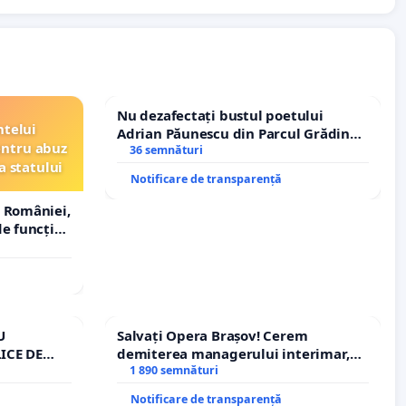
Nu dezafectați bustul poetului
ntelui
Adrian Păunescu din Parcul Grădina
entru abuz
Icoanei! Stop cenzurii culturale!
36 semnături
a statului
Notificare de transparență
 României,
e funcție
U
Salvați Opera Brașov! Cerem
ICE DE
demiterea managerului interimar,
A
Petrean Lucian-Marius!
1 890 semnături
Notificare de transparență