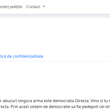
ește) petițiile
Contact:
tică de confidențialitate
or abuzuri singura arma este democratia Directa. Vino si tu si
ta. Prin acest sistem de democratie sa fie pedepsti cei vino