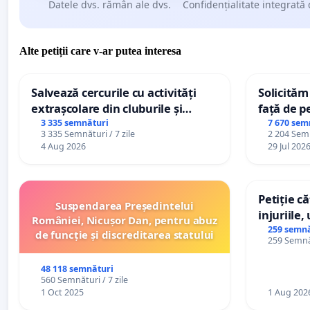
Datele dvs. rămân ale dvs.
Confidențialitate integrată 
Alte petiții care v-ar putea interesa
Salvează cercurile cu activități
Solicităm
extrașcolare din cluburile și
față de p
palatele copiilor
3 335 semnături
7 670 sem
3 335 Semnături / 7 zile
2 204 Semn
4 Aug 2026
29 Jul 202
Petiție c
Suspendarea Președintelui
injuriile,
României, Nicușor Dan, pentru abuz
persoanel
259 semnă
de funcție și discreditarea statului
259 Semnăt
către util
48 118 semnături
560 Semnături / 7 zile
1 Oct 2025
1 Aug 202