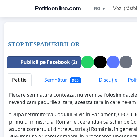
Petitieonline.com
Vezi (răsfoi
RO ▼
STOP DESPADURIRILOR
Publică pe Facebook (2)
Petitie
Semnături
Discuție
Poli
985
Fiecare semnatura conteaza, nu vrem sa folosim datele 
revendicam padurile si tara, aceasta tara in care ne-am
"După retrimiterea Codului Silvic în Parlament, CEO-ul
primului ministru al României, cerându-i să schimbe Cod
asupra comerţului dintre Austria şi România, în genera
30% impusă oricărei companii în procesarea unei speci