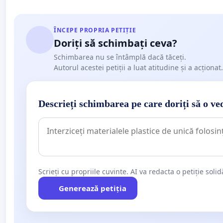
ÎNCEPE PROPRIA PETIȚIE
Doriți să schimbați ceva?
Schimbarea nu se întâmplă dacă tăceți.
Autorul acestei petiții a luat atitudine și a acționat.
Descrieți schimbarea pe care doriți să o ve
Scrieți cu propriile cuvinte. AI va redacta o petiție soli
Generează petiția