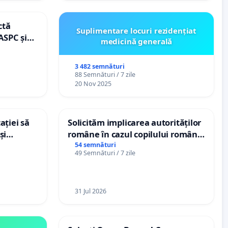
ctă
Suplimentare locuri rezidențiat
ASPC și
medicină generală
3 482 semnături
88 Semnături / 7 zile
20 Nov 2025
ației să
Solicităm implicarea autorităților
și
române în cazul copilului român
e din
Wiliam Kristian Gheorghe, aflat în
54 semnături
49 Semnături / 7 zile
plasament în Danemarca de 12
ani
31 Jul 2026