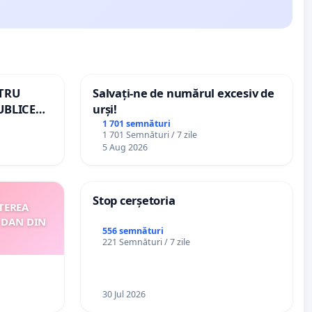
NTRU
Salvați-ne de numărul excesiv de
UBLICE
urși!
MÂNIA
1 701 semnături
1 701 Semnături / 7 zile
5 Aug 2026
Stop cerșetoria
TEREA
 DAN DIN
556 semnături
221 Semnături / 7 zile
30 Jul 2026