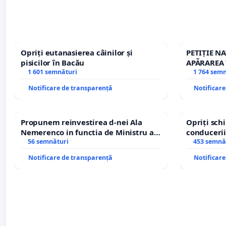
Opriți eutanasierea câinilor și
PETIȚIE N
pisicilor în Bacău
APĂRAREA 
1 601 semnături
REPERTOR
1 764 sem
Notificare de transparență
Notificar
Propunem reinvestirea d-nei Ala
Opriți sc
Nemerenco in functia de Ministru al
conducerii
Sanatatii
56 semnături
453 semnă
Notificare de transparență
Notificar