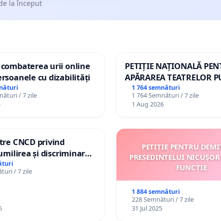
de la început
 combaterea urii online
PETIȚIE NAȚIONALĂ PE
ersoanele cu dizabilități
APĂRAREA TEATRELOR P
DE REPERTORIU DIN RO
nături
1 764 semnături
ături / 7 zile
1 764 Semnături / 7 zile
6
1 Aug 2026
ătre CNCD privind
PETIȚIE PENTRU DEMI
 umilirea și discriminarea
PREȘEDINTELUI NICUȘOR
or cu dizabilități de
turi
FUNCȚIE
uri / 7 zile
izatorul TikTok „Gorici”
1 884 semnături
228 Semnături / 7 zile
6
31 Jul 2025