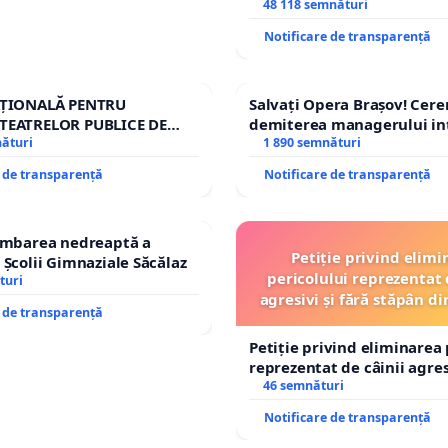
și discreditarea statului
48 118 semnături
Notificare de transparență
AȚIONALĂ PENTRU
Salvați Opera Brașov! Cer
TEATRELOR PUBLICE DE
demiterea managerului in
IU DIN ROMÂNIA
nături
Petrean Lucian-Marius!
1 890 semnături
e de transparență
Notificare de transparență
himbarea nedreaptă a
Petiție privind elimi
 Școlii Gimnaziale Săcălaz
pericolului reprezentat 
turi
agresivi și fără stăpân 
e de transparență
Tunari
Petiție privind eliminarea 
reprezentat de câinii agresi
stăpân din comuna Tunari
46 semnături
Notificare de transparență