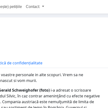
ește) petițiile
Contact:
tică de confidențialitate
voastre personale in alte scopuri. Vrem sa ne
 nascut si vom murii.
Gerald Schweighofer (foto)
i-a adresat o scrisoare
ul Silvic, în caz contrar ameninţând cu efecte negative
l. Compania austriacă este nemulţumită de limita de
i sau sortiment de lemn în România. Guvernul și