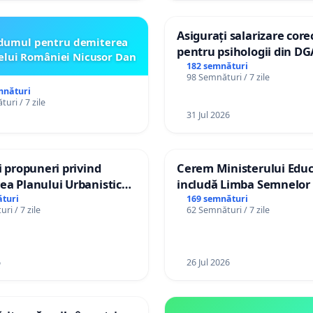
Asigurați salarizare core
dumul pentru demiterea
pentru psihologii din DG
elui României Nicusor Dan
spitale
182 semnături
98 Semnături / 7 zile
mnături
uri / 7 zile
31 Jul 2026
și propuneri privind
Cerem Ministerului Educ
ea Planului Urbanistic
includă Limba Semnelor 
l orașului Ialoveni
alfabetul Braille în școlil
turi
169 semnături
ri / 7 zile
62 Semnături / 7 zile
Republica Moldova!
6
26 Jul 2026