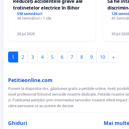
Reduceți accidentele grave ale
Să fie în
trotinetelor electrice în Bihor
discrimin
538 semnături
126 semnă
48 Semnături / 7 zile
45 Semnătu
28 Jul 2026
30 Jul 202
1
2
3
4
5
6
7
8
9
10
»
Petitieonline.com
Punem la dispoziția dvs. găzduirea gratis a petițiile online. Aveți posibili
nivel profesional folosind serviciile noastre dedicate. Petițiile noastre 
zi. Publicarea petițiilor prin intermediul serviciilor noastre oferă impact și
către persoane ce au putere de decizie
Ghiduri
Mai mult