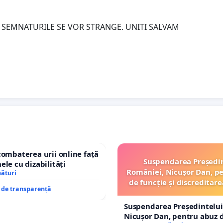
R SEMNATURILE SE VOR STRANGE. UNITI SALVAM
combaterea urii online față
Suspendarea Președi
ele cu dizabilități
României, Nicușor Dan, p
nături
de funcție și discreditare
e de transparență
Suspendarea Președintelui
Nicușor Dan, pentru abuz d