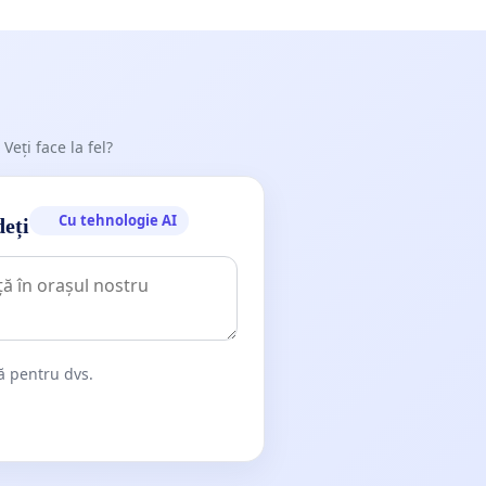
 Veți face la fel?
Cu tehnologie AI
deți
dă pentru dvs.