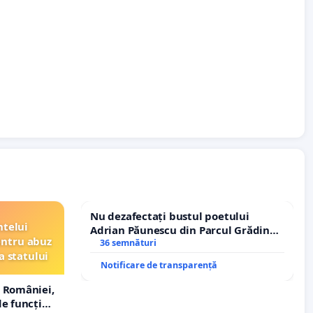
Nu dezafectați bustul poetului
ntelui
Adrian Păunescu din Parcul Grădina
entru abuz
Icoanei! Stop cenzurii culturale!
36 semnături
a statului
Notificare de transparență
 României,
e funcție