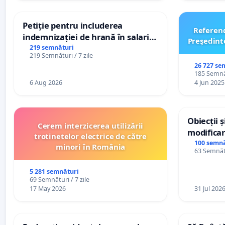
Petiție pentru includerea
Referen
indemnizației de hrană în salariul
Preşedint
de bază și protejarea gradațiilor
219 semnături
219 Semnături / 7 zile
de vechime pentru asistenții
26 727 se
personali
185 Semnăt
6 Aug 2026
4 Jun 2025
Obiecții 
Cerem interzicerea utilizării
modificar
trotinetelor electrice de către
General a
100 semnă
minori în România
63 Semnătu
5 281 semnături
69 Semnături / 7 zile
17 May 2026
31 Jul 202