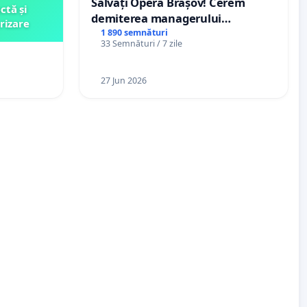
Salvați Opera Brașov! Cerem
ctă și
demiterea managerului
rizare
interimar, Petrean Lucian-Marius!
1 890 semnături
33 Semnături / 7 zile
27 Jun 2026