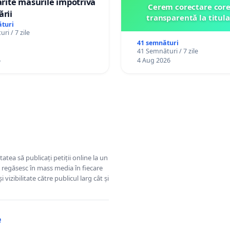
tărite măsurile împotriva
Cerem corectare core
ării
transparentă la titula
turi
ri / 7 zile
41 semnături
41 Semnături / 7 zile
6
4 Aug 2026
tatea să publicați petiții online la un
se regăsesc în mass media în fiecare
 vizibilitate către publicul larg cât și
e