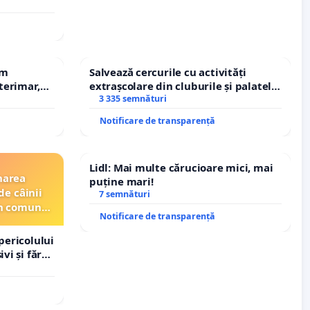
em
Salvează cercurile cu activități
terimar,
extrașcolare din cluburile și palatele
copiilor
3 335 semnături
Notificare de transparență
Lidl: Mai multe cărucioare mici, mai
narea
puține mari!
de câinii
7 semnături
din comuna
Notificare de transparență
pericolului
vi și fără