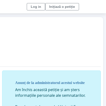
Log in
Inițiază o petiție
Anunț de la administratorul acestui website
Am închis această petiție și am șters
informațiile personale ale semnatarilor.