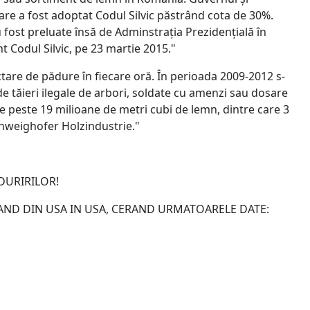
care a fost adoptat Codul Silvic păstrând cota de 30%.
fost preluate însă de Adminstrația Prezidențială în
t Codul Silvic, pe 23 martie 2015."
tare de pădure în fiecare oră. În perioada 2009-2012 s-
 de tăieri ilegale de arbori, soldate cu amenzi sau dosare
ale peste 19 milioane de metri cubi de lemn, dintre care 3
chweighofer Holzindustrie."
ADURIRILOR!
AND DIN USA IN USA, CERAND URMATOARELE DATE: