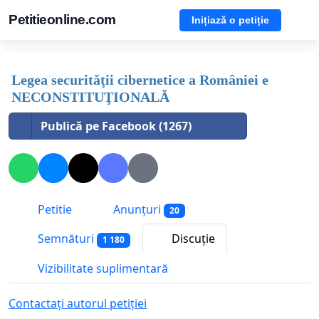
Petitieonline.com
Inițiază o petiție
Legea securităţii cibernetice a României e
NECONSTITUŢIONALĂ
Publică pe Facebook (1267)
Petitie
Anunțuri
20
Semnături
Discuție
1 180
Vizibilitate suplimentară
Contactați autorul petiției