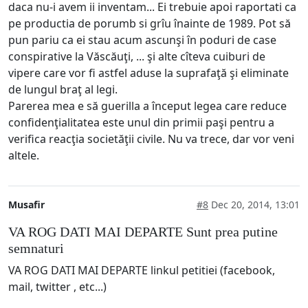
daca nu-i avem ii inventam... Ei trebuie apoi raportati ca
pe productia de porumb si grîu înainte de 1989. Pot să
pun pariu ca ei stau acum ascunşi în poduri de case
conspirative la Văscăuţi, ... şi alte cîteva cuiburi de
vipere care vor fi astfel aduse la suprafaţă şi eliminate
de lungul braţ al legi.
Parerea mea e să guerilla a început legea care reduce
confidenţialitatea este unul din primii paşi pentru a
verifica reacţia societăţii civile. Nu va trece, dar vor veni
altele.
Musafir
#8
Dec 20, 2014, 13:01
VA ROG DATI MAI DEPARTE Sunt prea putine
semnaturi
VA ROG DATI MAI DEPARTE linkul petitiei (facebook,
mail, twitter , etc...)