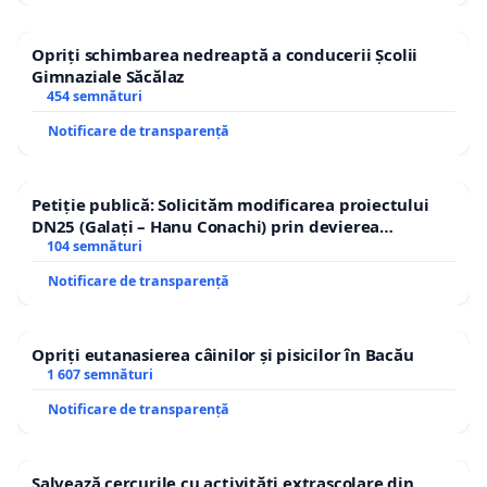
Opriți schimbarea nedreaptă a conducerii Școlii
Gimnaziale Săcălaz
454 semnături
Notificare de transparență
Petiție publică: Solicităm modificarea proiectului
DN25 (Galați – Hanu Conachi) prin devierea
traseului în afara localităților!
104 semnături
Notificare de transparență
Opriți eutanasierea câinilor și pisicilor în Bacău
1 607 semnături
Notificare de transparență
Salvează cercurile cu activități extrașcolare din