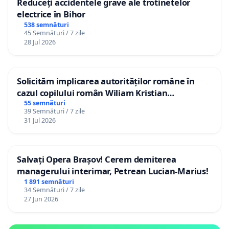
Reduceți accidentele grave ale trotinetelor
electrice în Bihor
538 semnături
45 Semnături / 7 zile
28 Jul 2026
Solicităm implicarea autorităților române în
cazul copilului român Wiliam Kristian
Gheorghe, aflat în plasament în Danemarca de
55 semnături
39 Semnături / 7 zile
12 ani
31 Jul 2026
Salvați Opera Brașov! Cerem demiterea
managerului interimar, Petrean Lucian-Marius!
1 891 semnături
34 Semnături / 7 zile
27 Jun 2026