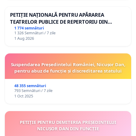
PETIȚIE NAȚIONALĂ PENTRU APĂRAREA
TEATRELOR PUBLICE DE REPERTORIU DIN
ROMÂNIA
1 774 semnături
1 326 Semnături / 7 zile
1 Aug 2026
Suspendarea Președintelui României, Nicușor Dan,
pentru abuz de funcție și discreditarea statului
48 355 semnături
793 Semnături / 7 zile
1 Oct 2025
PETIȚIE PENTRU DEMITEREA PREȘEDINTELUI
NICUȘOR DAN DIN FUNCȚIE