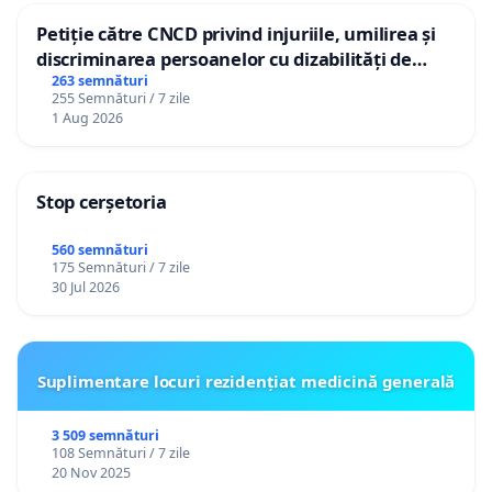
Petiție către CNCD privind injuriile, umilirea și
discriminarea persoanelor cu dizabilități de
către utilizatorul TikTok „Gorici”
263 semnături
255 Semnături / 7 zile
1 Aug 2026
Stop cerșetoria
560 semnături
175 Semnături / 7 zile
30 Jul 2026
Suplimentare locuri rezidențiat medicină generală
3 509 semnături
108 Semnături / 7 zile
20 Nov 2025