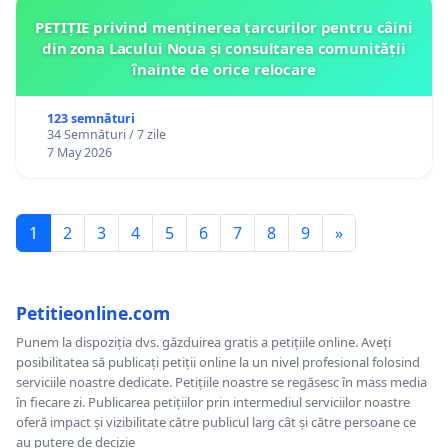
PETIȚIE privind menținerea țarcurilor pentru câini
din zona Lacului Noua și consultarea comunității
înainte de orice relocare
123 semnături
34 Semnături / 7 zile
7 May 2026
1
2
3
4
5
6
7
8
9
»
Petitieonline.com
Punem la dispoziția dvs. găzduirea gratis a petițiile online. Aveți
posibilitatea să publicați petiții online la un nivel profesional folosind
serviciile noastre dedicate. Petițiile noastre se regăsesc în mass media
în fiecare zi. Publicarea petițiilor prin intermediul serviciilor noastre
oferă impact și vizibilitate către publicul larg cât și către persoane ce
au putere de decizie