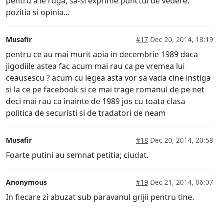
pentru a le ruga, sa-si exprime punctul de vedere,
pozitia si opinia...
Musafir
#17
Dec 20, 2014, 18:19
pentru ce au mai murit aoia in decembrie 1989 daca
jigodiile astea fac acum mai rau ca pe vremea lui
ceausescu ? acum cu legea asta vor sa vada cine instiga
si la ce pe facebook si ce mai trage romanul de pe net
deci mai rau ca inainte de 1989 jos cu toata clasa
politica de securisti si de tradatori de neam
Musafir
#18
Dec 20, 2014, 20:58
Foarte putini au semnat petitia; ciudat.
Anonymous
#19
Dec 21, 2014, 06:07
In fiecare zi abuzat sub paravanul grijii pentru tine.