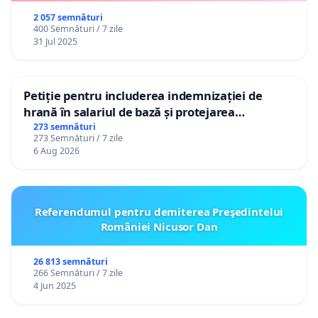
2 057 semnături
400 Semnături / 7 zile
31 Jul 2025
Petiție pentru includerea indemnizației de
hrană în salariul de bază și protejarea
gradațiilor de vechime pentru asistenții
273 semnături
273 Semnături / 7 zile
personali
6 Aug 2026
Referendumul pentru demiterea Preşedintelui
României Nicusor Dan
26 813 semnături
266 Semnături / 7 zile
4 Jun 2025