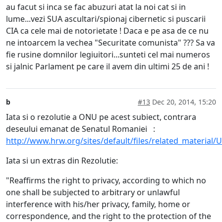
au facut si inca se fac abuzuri atat la noi cat si in
lume...vezi SUA ascultari/spionaj cibernetic si puscarii
CIA ca cele mai de notorietate ! Daca e pe asa de ce nu
ne intoarcem la vechea "Securitate comunista" ??? Sa va
fie rusine domnilor legiuitori...sunteti cel mai numeros
si jalnic Parlament pe care il avem din ultimi 25 de ani !
b
#13
Dec 20, 2014, 15:20
Iata si o rezolutie a ONU pe acest subiect, contrara
deseului emanat de Senatul Romaniei :
http://www.hrw.org/sites/default/files/related_material
Iata si un extras din Rezolutie:
"Reaffirms the right to privacy, according to which no
one shall be subjected to arbitrary or unlawful
interference with his/her privacy, family, home or
correspondence, and the right to the protection of the