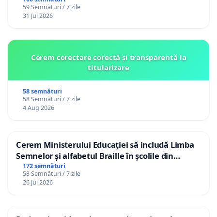
59 Semnături / 7 zile
31 Jul 2026
Cerem corectare corectă și transparentă la
titularizare
58 semnături
58 Semnături / 7 zile
4 Aug 2026
Cerem Ministerului Educației să includă Limba
Semnelor și alfabetul Braille în școlile din
Republica Moldova!
172 semnături
58 Semnături / 7 zile
26 Jul 2026