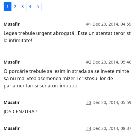
1
2
3
4
5
Musafir
#1
Dec 20, 2014, 04:59
Legea trebuie urgent abrogată ! Este un atentat terorist
la intimitate!
Musafir
#2
Dec 20, 2014, 05:40
O porcărie trebuie sa iesim in strada sa se invete minte
sa nu mai vtea asemenea mizerii cristosul lor de
parlamentari si senatori împutiti!
Musafir
#3
Dec 20, 2014, 05:59
JOS CENZURA !
Musafir
#4
Dec 20, 2014, 08:37