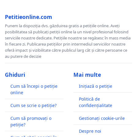
Petitieonline.com
Punem la dispoziția dvs. găzduirea gratis a petițiile online. Aveți
posibilitatea să publicați petiții online la un nivel profesional folosind
serviciile noastre dedicate. Petițiile noastre se regăsesc în mass media
în fiecare zi. Publicarea petițiilor prin intermediul serviciilor noastre
oferă impact și vizibilitate către publicul larg cât și către persoane ce
au putere de decizie
Ghiduri
Mai multe
Cum să începi o petiție
Inițiază o petiție
online
Politică de
Cum se scrie o petiție?
confidențialitate
Cum să promovați o
Gestionați cookie-urile
petiție?
Despre noi