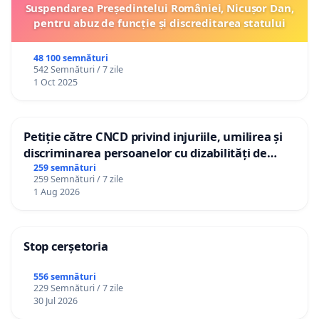
Suspendarea Președintelui României, Nicușor Dan,
pentru abuz de funcție și discreditarea statului
48 100 semnături
542 Semnături / 7 zile
1 Oct 2025
Petiție către CNCD privind injuriile, umilirea și
discriminarea persoanelor cu dizabilități de
către utilizatorul TikTok „Gorici”
259 semnături
259 Semnături / 7 zile
1 Aug 2026
Stop cerșetoria
556 semnături
229 Semnături / 7 zile
30 Jul 2026