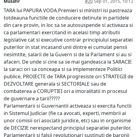
Musafir
#20
Sep 01, 2015, 10:12
TARA lui PAPURA VODA.Premieri si ministri isi pastreaza
totdeauna functiile de conducere detinute in partidele
din care provin, in loc sa se autosuspende si activeaza si
ca parlamentari exercitand in acelasi timp atributii
legislative cat si executive contrar principiului separatiei
puterilor in stat incasand unii dintre ei cumulat pensii
nesimtite, salarii de la Guvern si de la Parlament si au si
afaceri. De unde si cine sa se mai gandeasca la SARACIE
la saraci ori sa conceapa si sa implementeze Politici
publice, PROIECTE de TARA progresiste ori STRATEGII de
DEZVOLTARE generala si SECTORIALE sau de
combaterea a CORUPTIEI ori a imoralitatii in procesul
de guvernare a tarii?????
Parlamentarii si Guvernantii activeaza si exercita functii
in Sistemul Judiciar (fie ca avocati, experti, membrii ai
unor comisii ori asociatii juridice, etc) sau in organisme
de DECIZIE nerespectand principiul separatiei puterilor.
Parlamentarii si falsii revolutionari sustinuti de baronii