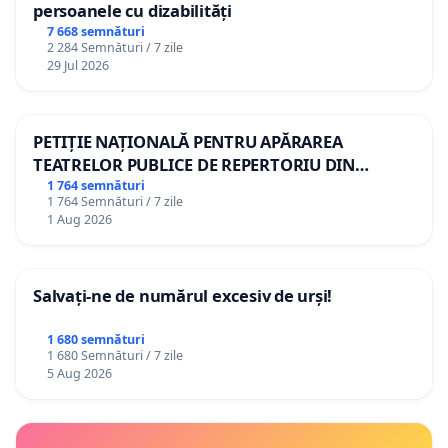
persoanele cu dizabilități
7 668 semnături
2 284 Semnături / 7 zile
29 Jul 2026
PETIȚIE NAȚIONALĂ PENTRU APĂRAREA
TEATRELOR PUBLICE DE REPERTORIU DIN
ROMÂNIA
1 764 semnături
1 764 Semnături / 7 zile
1 Aug 2026
Salvați-ne de numărul excesiv de urși!
1 680 semnături
1 680 Semnături / 7 zile
5 Aug 2026