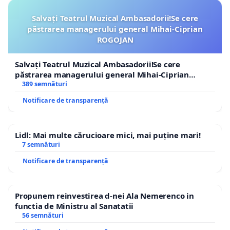
Salvați Teatrul Muzical Ambasadorii!Se cere
păstrarea managerului general Mihai-Ciprian
ROGOJAN
Salvați Teatrul Muzical Ambasadorii!Se cere
păstrarea managerului general Mihai-Ciprian
ROGOJAN
389 semnături
Notificare de transparență
Lidl: Mai multe cărucioare mici, mai puține mari!
7 semnături
Notificare de transparență
Propunem reinvestirea d-nei Ala Nemerenco in
functia de Ministru al Sanatatii
56 semnături