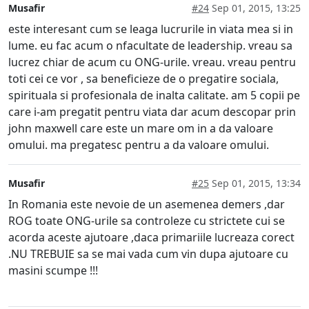
Musafir
#24
Sep 01, 2015, 13:25
este interesant cum se leaga lucrurile in viata mea si in
lume. eu fac acum o nfacultate de leadership. vreau sa
lucrez chiar de acum cu ONG-urile. vreau. vreau pentru
toti cei ce vor , sa beneficieze de o pregatire sociala,
spirituala si profesionala de inalta calitate. am 5 copii pe
care i-am pregatit pentru viata dar acum descopar prin
john maxwell care este un mare om in a da valoare
omului. ma pregatesc pentru a da valoare omului.
Musafir
#25
Sep 01, 2015, 13:34
In Romania este nevoie de un asemenea demers ,dar
ROG toate ONG-urile sa controleze cu strictete cui se
acorda aceste ajutoare ,daca primariile lucreaza corect
.NU TREBUIE sa se mai vada cum vin dupa ajutoare cu
masini scumpe !!!