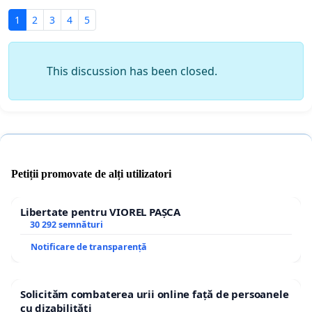
1
2
3
4
5
This discussion has been closed.
Petiții promovate de alți utilizatori
Libertate pentru VIOREL PAȘCA
30 292 semnături
Notificare de transparență
Solicităm combaterea urii online față de persoanele
cu dizabilități