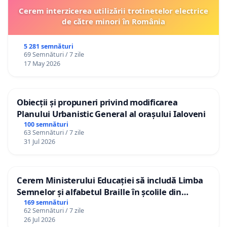
Cerem interzicerea utilizării trotinetelor electrice
de către minori în România
5 281 semnături
69 Semnături / 7 zile
17 May 2026
Obiecții și propuneri privind modificarea
Planului Urbanistic General al orașului Ialoveni
100 semnături
63 Semnături / 7 zile
31 Jul 2026
Cerem Ministerului Educației să includă Limba
Semnelor și alfabetul Braille în școlile din
Republica Moldova!
169 semnături
62 Semnături / 7 zile
26 Jul 2026