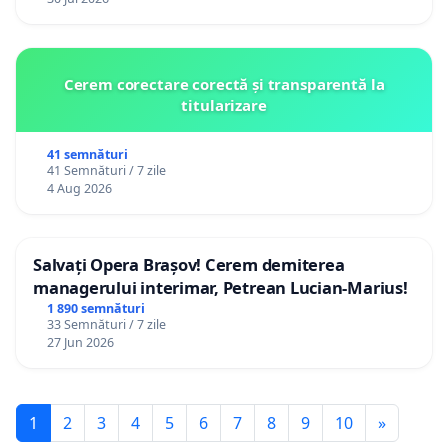
Cerem corectare corectă și transparentă la
titularizare
41 semnături
41 Semnături / 7 zile
4 Aug 2026
Salvați Opera Brașov! Cerem demiterea
managerului interimar, Petrean Lucian-Marius!
1 890 semnături
33 Semnături / 7 zile
27 Jun 2026
1
2
3
4
5
6
7
8
9
10
»