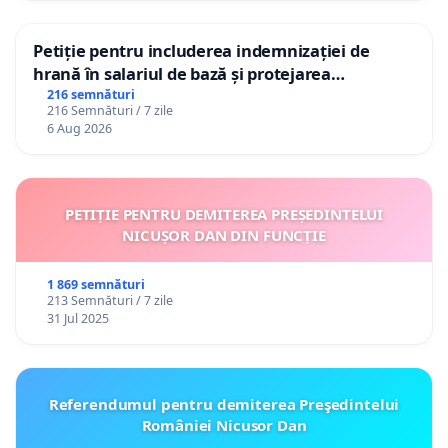
Petiție pentru includerea indemnizației de
hrană în salariul de bază și protejarea
gradațiilor de vechime pentru asistenții
216 semnături
216 Semnături / 7 zile
personali
6 Aug 2026
PETIȚIE PENTRU DEMITEREA PREȘEDINTELUI
NICUȘOR DAN DIN FUNCȚIE
1 869 semnături
213 Semnături / 7 zile
31 Jul 2025
Referendumul pentru demiterea Preşedintelui
României Nicusor Dan