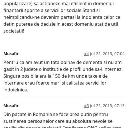
popularizare) sa actioneze mai eficient in domeniul
finantarii sporite a serviciilor sociale.Stand si
neimplicandu-ne devenim partasi la indolenta celor ce
detin puterea de decizie in acest domeniu atat de util
societatii!
Musafir
#4
Jul 22, 2015, 07:04
Pentru ca am avut un tata bolnav de dementa si nu am
gasit in 2 judete o institutie de profil unde sa-l internez!
Singura posibila era la 150 de km unde taxele de
internare erau foarte mari si calitatea serviciilor
indoielnica.
Musafir
#5
Jul 22, 2015, 07:13
Din pacate in Romania se face prea putin pentru
sustinerea persoanelor care au absoluta nevoie se
sprijin din partea societatii. Implicarea ONG-urilor este