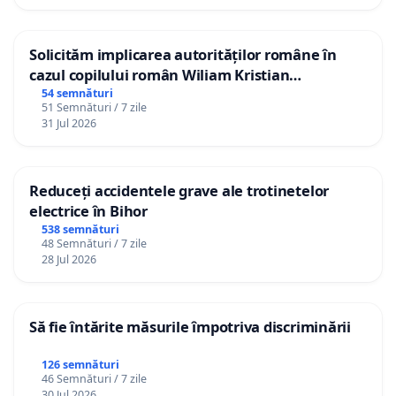
Solicităm implicarea autorităților române în
cazul copilului român Wiliam Kristian
Gheorghe, aflat în plasament în Danemarca de
54 semnături
51 Semnături / 7 zile
12 ani
31 Jul 2026
Reduceți accidentele grave ale trotinetelor
electrice în Bihor
538 semnături
48 Semnături / 7 zile
28 Jul 2026
Să fie întărite măsurile împotriva discriminării
126 semnături
46 Semnături / 7 zile
30 Jul 2026