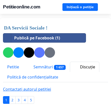
Petitieonline.com
Inițiază o petiție
DA Servicii Sociale !
Publică pe Facebook (1)
Petitie
Semnături
Discuție
1 657
Politică de confidențialitate
Contactați autorul petiției
1
2
3
4
5