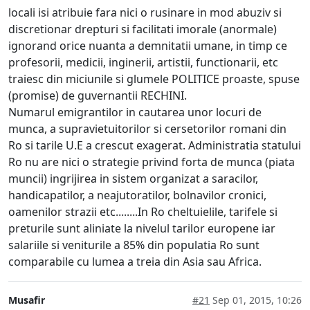
locali isi atribuie fara nici o rusinare in mod abuziv si
discretionar drepturi si facilitati imorale (anormale)
ignorand orice nuanta a demnitatii umane, in timp ce
profesorii, medicii, inginerii, artistii, functionarii, etc
traiesc din miciunile si glumele POLITICE proaste, spuse
(promise) de guvernantii RECHINI.
Numarul emigrantilor in cautarea unor locuri de
munca, a supravietuitorilor si cersetorilor romani din
Ro si tarile U.E a crescut exagerat. Administratia statului
Ro nu are nici o strategie privind forta de munca (piata
muncii) ingrijirea in sistem organizat a saracilor,
handicapatilor, a neajutoratilor, bolnavilor cronici,
oamenilor strazii etc........In Ro cheltuielile, tarifele si
preturile sunt aliniate la nivelul tarilor europene iar
salariile si veniturile a 85% din populatia Ro sunt
comparabile cu lumea a treia din Asia sau Africa.
Musafir
#21
Sep 01, 2015, 10:26