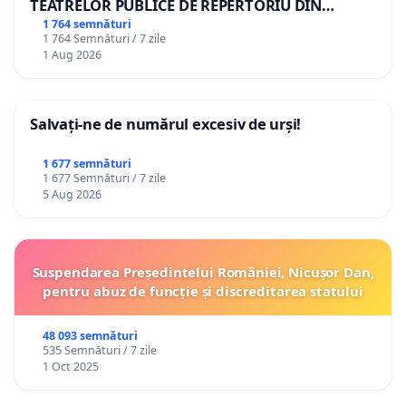
TEATRELOR PUBLICE DE REPERTORIU DIN
ROMÂNIA
1 764 semnături
1 764 Semnături / 7 zile
1 Aug 2026
Salvați-ne de numărul excesiv de urși!
1 677 semnături
1 677 Semnături / 7 zile
5 Aug 2026
Suspendarea Președintelui României, Nicușor Dan,
pentru abuz de funcție și discreditarea statului
48 093 semnături
535 Semnături / 7 zile
1 Oct 2025