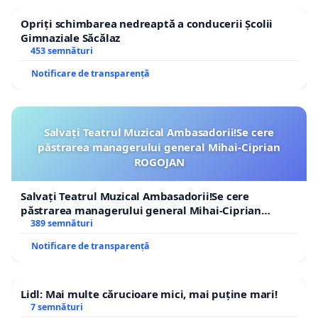
Opriți schimbarea nedreaptă a conducerii Școlii
Gimnaziale Săcălaz
453 semnături
Notificare de transparență
Salvați Teatrul Muzical Ambasadorii!Se cere
păstrarea managerului general Mihai-Ciprian
ROGOJAN
Salvați Teatrul Muzical Ambasadorii!Se cere
păstrarea managerului general Mihai-Ciprian
ROGOJAN
389 semnături
Notificare de transparență
Lidl: Mai multe cărucioare mici, mai puține mari!
7 semnături