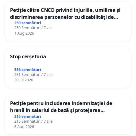
Petiție către CNCD privind injuriile, umilirea și
discriminarea persoanelor cu dizabilități de
către utilizatorul TikTok „Gorici”
259 semnături
259 Semnături / 7 zile
1 Aug 2026
Stop cerșetoria
556 semnături
231 Semnături / 7 zile
30 Jul 2026
Petiție pentru includerea indemnizației de
hrană în salariul de bază și protejarea
gradațiilor de vechime pentru asistenții
215 semnături
215 Semnături / 7 zile
personali
6 Aug 2026