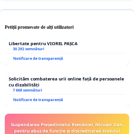
Petiții promovate de alți utilizatori
Libertate pentru VIOREL PAȘCA
30 292 semnături
Notificare de transparență
Solicităm combaterea urii online față de persoanele
cu dizabilități
7 668 semnături
Notificare de transparență
Suspendarea Președintelui României, Nicușor Dan,
pentru abuz de funcție și discreditarea statului