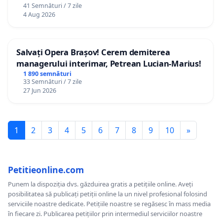
41 Semnături / 7 zile
4 Aug 2026
Salvați Opera Brașov! Cerem demiterea
managerului interimar, Petrean Lucian-Marius!
1 890 semnături
33 Semnături / 7 zile
27 Jun 2026
1
2
3
4
5
6
7
8
9
10
»
Petitieonline.com
Punem la dispoziția dvs. găzduirea gratis a petițiile online. Aveți
posibilitatea să publicați petiții online la un nivel profesional folosind
serviciile noastre dedicate. Petițiile noastre se regăsesc în mass media
în fiecare zi. Publicarea petițiilor prin intermediul serviciilor noastre