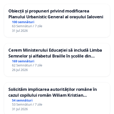
Obiecții și propuneri privind modificarea
Planului Urbanistic General al orașului Ialoveni
100 semnături
63 Semnături / 7 zile
31 Jul 2026
Cerem Ministerului Educației să includă Limba
Semnelor și alfabetul Braille în școlile din
Republica Moldova!
169 semnături
62 Semnături / 7 zile
26 Jul 2026
Solicităm implicarea autorităților române în
cazul copilului român Wiliam Kristian
Gheorghe, aflat în plasament în Danemarca de
54 semnături
53 Semnături / 7 zile
12 ani
31 Jul 2026