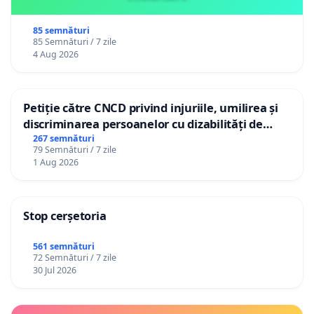
85 semnături
85 Semnături / 7 zile
4 Aug 2026
Petiție către CNCD privind injuriile, umilirea și
discriminarea persoanelor cu dizabilități de
către utilizatorul TikTok „Gorici”
267 semnături
79 Semnături / 7 zile
1 Aug 2026
Stop cerșetoria
561 semnături
72 Semnături / 7 zile
30 Jul 2026