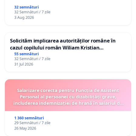
32 semnături
32 Semnături / 7 zile
3 Aug 2026
Solicităm implicarea autorităților române în
cazul copilului român Wiliam Kristian
Gheorghe, aflat în plasament în Danemarca de
55 semnături
32 Semnături / 7 zile
12 ani
31 Jul 2026
Salarizare corecta pentru Funcția de Asistent
Personal al persoanei cu dizabilități grave,
includerea indemnizației de hrană în salariul de
bază lunar și protejarea gradațiilor de vechime
1 360 semnături
29 Semnături / 7 zile
26 May 2026