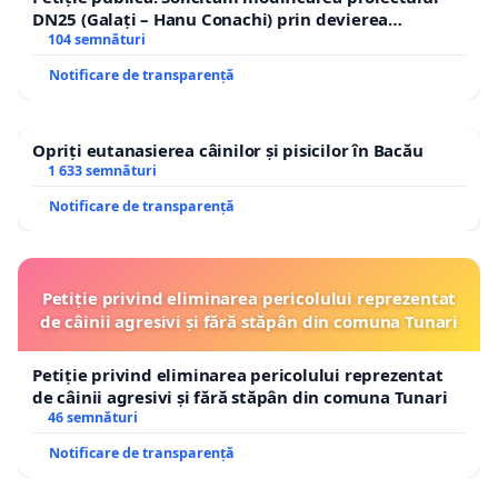
DN25 (Galați – Hanu Conachi) prin devierea
traseului în afara localităților!
104 semnături
Notificare de transparență
Opriți eutanasierea câinilor și pisicilor în Bacău
1 633 semnături
Notificare de transparență
Petiție privind eliminarea pericolului reprezentat
de câinii agresivi și fără stăpân din comuna Tunari
Petiție privind eliminarea pericolului reprezentat
de câinii agresivi și fără stăpân din comuna Tunari
46 semnături
Notificare de transparență