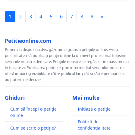
1
2
3
4
5
6
7
8
9
»
Petitieonline.com
Punem la dispoziția dvs. găzduirea gratis a petițiile online. Aveți
posibilitatea să publicați petiții online la un nivel profesional folosind
serviciile noastre dedicate. Petițiile noastre se regăsesc în mass media
în fiecare zi. Publicarea petițiilor prin intermediul serviciilor noastre
oferă impact și vizibilitate către publicul larg cât și către persoane ce
au putere de decizie
Ghiduri
Mai multe
Cum să începi o petiție
Inițiază o petiție
online
Politică de
Cum se scrie o petiție?
confidențialitate