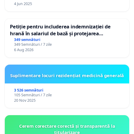
4 Jun 2025
Petiție pentru includerea indemnizației de
hrană în salariul de bază și protejarea
gradațiilor de vechime pentru asistenții
349 semnături
349 Semnături / 7 zile
personali
6 Aug 2026
Suplimentare locuri rezidențiat medicină generală
3 526 semnături
105 Semnături / 7 zile
20 Nov 2025
Cerem corectare corectă și transparentă la
titularizare