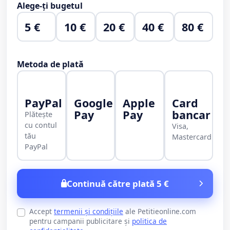
Alege-ți bugetul
5 €
10 €
20 €
40 €
80 €
Metoda de plată
PayPal
Google
Apple
Card
Pay
Pay
bancar
Plătește
cu contul
Visa,
tău
Mastercard
PayPal
Continuă către plată 5 €
Accept
termenii și condițiile
ale Petitieonline.com
pentru campanii publicitare și
politica de