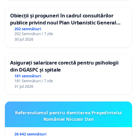
Obiecții și propuneri în cadrul consultărilor
publice privind noul Plan Urbanistic General
(PUG) Ialoveni
202 semnături
202 Semnături / 7 zile
30 Jul 2026
Asigurați salarizare corectă pentru psihologii
din DGASPC și spitale
181 semnături
181 Semnături / 7 zile
31 Jul 2026
Referendumul pentru demiterea Preşedintelui
României Nicusor Dan
26 642 semnături