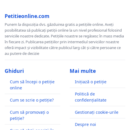
Petitieonline.com
Punem la dispoziția dvs. găzduirea gratis a petițiile online. Aveți
posibilitatea să publicați petiții online la un nivel profesional folosind
serviciile noastre dedicate. Petițiile noastre se regăsesc în mass media
în fiecare zi. Publicarea petițiilor prin intermediul serviciilor noastre
oferă impact și vizibilitate către publicul larg cât și către persoane ce
au putere de decizie
Ghiduri
Mai multe
Cum să începi o petiție
Inițiază o petiție
online
Politică de
Cum se scrie o petiție?
confidențialitate
Cum să promovați o
Gestionați cookie-urile
petiție?
Despre noi