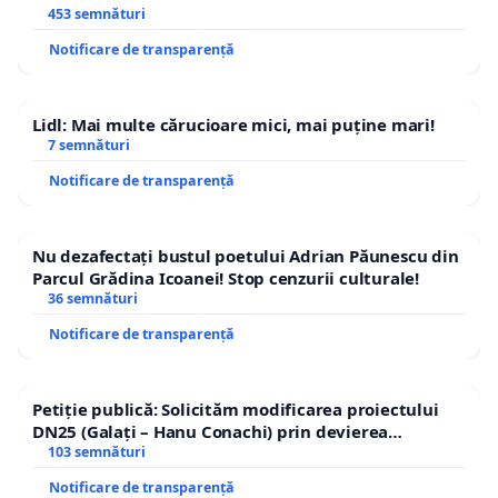
453 semnături
Notificare de transparență
Lidl: Mai multe cărucioare mici, mai puține mari!
7 semnături
Notificare de transparență
Nu dezafectați bustul poetului Adrian Păunescu din
Parcul Grădina Icoanei! Stop cenzurii culturale!
36 semnături
Notificare de transparență
Petiție publică: Solicităm modificarea proiectului
DN25 (Galați – Hanu Conachi) prin devierea
traseului în afara localităților!
103 semnături
Notificare de transparență