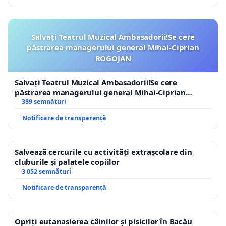
Salvați Teatrul Muzical Ambasadorii!Se cere
păstrarea managerului general Mihai-Ciprian
ROGOJAN
Salvați Teatrul Muzical Ambasadorii!Se cere
păstrarea managerului general Mihai-Ciprian
ROGOJAN
389 semnături
Notificare de transparență
Salvează cercurile cu activități extrașcolare din
cluburile și palatele copiilor
3 052 semnături
Notificare de transparență
Opriți eutanasierea câinilor și pisicilor în Bacău