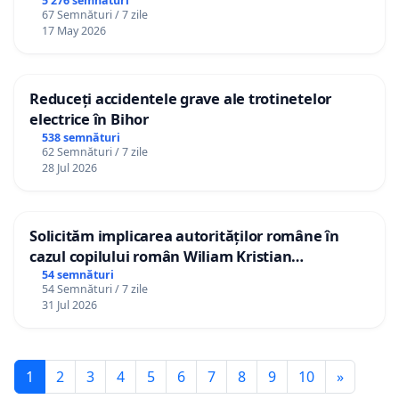
5 276 semnături
67 Semnături / 7 zile
17 May 2026
Reduceți accidentele grave ale trotinetelor
electrice în Bihor
538 semnături
62 Semnături / 7 zile
28 Jul 2026
Solicităm implicarea autorităților române în
cazul copilului român Wiliam Kristian
Gheorghe, aflat în plasament în Danemarca de
54 semnături
54 Semnături / 7 zile
12 ani
31 Jul 2026
1
2
3
4
5
6
7
8
9
10
»