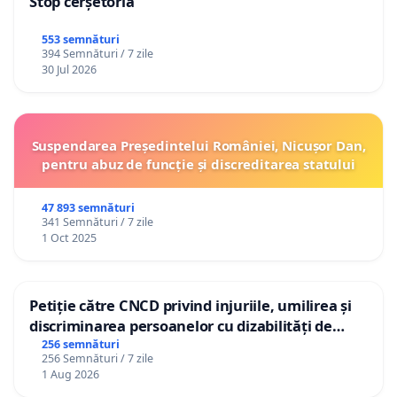
Stop cerșetoria
553 semnături
394 Semnături / 7 zile
30 Jul 2026
Suspendarea Președintelui României, Nicușor Dan,
pentru abuz de funcție și discreditarea statului
47 893 semnături
341 Semnături / 7 zile
1 Oct 2025
Petiție către CNCD privind injuriile, umilirea și
discriminarea persoanelor cu dizabilități de
către utilizatorul TikTok „Gorici”
256 semnături
256 Semnături / 7 zile
1 Aug 2026