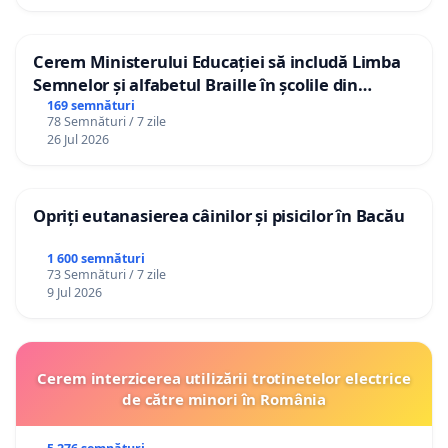
Cerem Ministerului Educației să includă Limba
Semnelor și alfabetul Braille în școlile din
Republica Moldova!
169 semnături
78 Semnături / 7 zile
26 Jul 2026
Opriți eutanasierea câinilor și pisicilor în Bacău
1 600 semnături
73 Semnături / 7 zile
9 Jul 2026
Cerem interzicerea utilizării trotinetelor electrice
de către minori în România