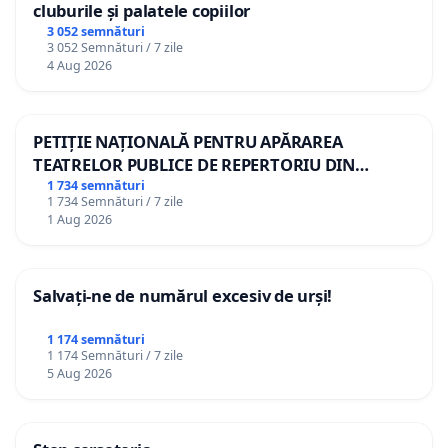
cluburile și palatele copiilor
3 052 semnături
3 052 Semnături / 7 zile
4 Aug 2026
PETIȚIE NAȚIONALĂ PENTRU APĂRAREA
TEATRELOR PUBLICE DE REPERTORIU DIN
ROMÂNIA
1 734 semnături
1 734 Semnături / 7 zile
1 Aug 2026
Salvați-ne de numărul excesiv de urși!
1 174 semnături
1 174 Semnături / 7 zile
5 Aug 2026