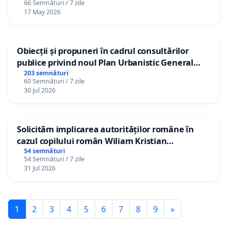
66 Semnături / 7 zile
17 May 2026
Obiecții și propuneri în cadrul consultărilor
publice privind noul Plan Urbanistic General
(PUG) Ialoveni
203 semnături
60 Semnături / 7 zile
30 Jul 2026
Solicităm implicarea autorităților române în
cazul copilului român Wiliam Kristian
Gheorghe, aflat în plasament în Danemarca de
54 semnături
54 Semnături / 7 zile
12 ani
31 Jul 2026
1
2
3
4
5
6
7
8
9
»