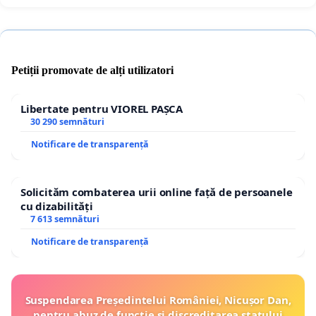
Petiții promovate de alți utilizatori
Libertate pentru VIOREL PAȘCA
30 290 semnături
Notificare de transparență
Solicităm combaterea urii online față de persoanele
cu dizabilități
7 613 semnături
Notificare de transparență
Suspendarea Președintelui României, Nicușor Dan,
pentru abuz de funcție și discreditarea statului