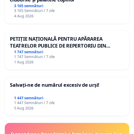
3 165 semnături
3 165 Semnături / 7 zile
4 Aug 2026
PETIȚIE NAȚIONALĂ PENTRU APĂRAREA
TEATRELOR PUBLICE DE REPERTORIU DIN
ROMÂNIA
1 747 semnături
1 747 Semnături / 7 zile
1 Aug 2026
Salvați-ne de numărul excesiv de urși!
1 447 semnături
1 447 Semnături / 7 zile
5 Aug 2026
Suspendarea Președintelui României, Nicușor Dan,