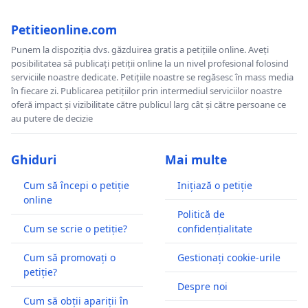
Petitieonline.com
Punem la dispoziția dvs. găzduirea gratis a petițiile online. Aveți
posibilitatea să publicați petiții online la un nivel profesional folosind
serviciile noastre dedicate. Petițiile noastre se regăsesc în mass media
în fiecare zi. Publicarea petițiilor prin intermediul serviciilor noastre
oferă impact și vizibilitate către publicul larg cât și către persoane ce
au putere de decizie
Ghiduri
Mai multe
Cum să începi o petiție
Inițiază o petiție
online
Politică de
Cum se scrie o petiție?
confidențialitate
Cum să promovați o
Gestionați cookie-urile
petiție?
Despre noi
Cum să obții apariții în