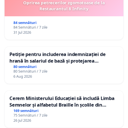
Oprirea petrecerilor zgomotoase de la
Restaurantul 8 Infinity
84 semnături
84 Semnături / 7 zile
31 Jul 2026
Petiție pentru includerea indemnizației de
hrană în salariul de bază și protejarea
gradațiilor de vechime pentru asistenții
80 semnături
80 Semnături / 7 zile
personali
6 Aug 2026
Cerem Ministerului Educației să includă Limba
Semnelor și alfabetul Braille în școlile din
Republica Moldova!
169 semnături
75 Semnături / 7 zile
26 Jul 2026