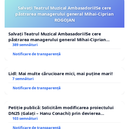
Salvați Teatrul Muzical Ambasadorii!Se cere
păstrarea managerului general Mihai-Ciprian
ROGOJAN
Salvați Teatrul Muzical Ambasadorii!Se cere
păstrarea managerului general Mihai-Ciprian
ROGOJAN
389 semnături
Notificare de transparență
Lidl: Mai multe cărucioare mici, mai puține mari!
7 semnături
Notificare de transparență
Petiție publică: Solicităm modificarea proiectului
DN25 (Galați – Hanu Conachi) prin devierea
traseului în afara localităților!
103 semnături
Notificare de transparență