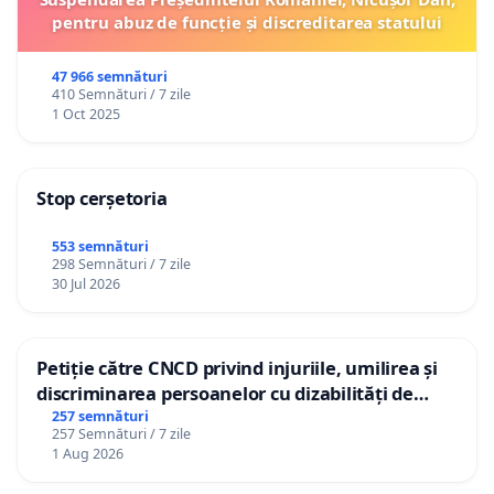
pentru abuz de funcție și discreditarea statului
47 966 semnături
410 Semnături / 7 zile
1 Oct 2025
Stop cerșetoria
553 semnături
298 Semnături / 7 zile
30 Jul 2026
Petiție către CNCD privind injuriile, umilirea și
discriminarea persoanelor cu dizabilități de
către utilizatorul TikTok „Gorici”
257 semnături
257 Semnături / 7 zile
1 Aug 2026