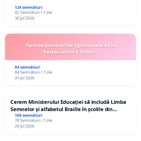
124 semnături
92 Semnături / 7 zile
30 Jul 2026
Oprirea petrecerilor zgomotoase de la
Restaurantul 8 Infinity
84 semnături
84 Semnături / 7 zile
31 Jul 2026
Cerem Ministerului Educației să includă Limba
Semnelor și alfabetul Braille în școlile din
Republica Moldova!
169 semnături
78 Semnături / 7 zile
26 Jul 2026