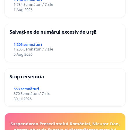
ROMÂNIA
1 734 Semnături / 7 zile
1 Aug 2026
Salvați-ne de numărul excesiv de urși!
1 205 semnături
1 205 Semnături / 7 zile
5 Aug 2026
Stop cerșetoria
553 semnături
370 Semnături / 7 zile
30 Jul 2026
Suspendarea Președintelui României, Nicușor Dan,
pentru abuz de funcție și discreditarea statului