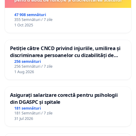
47 908 semnături
355 Semnături / 7 zile
1 Oct 2025
Petiție către CNCD privind injuriile, umilirea și
discriminarea persoanelor cu dizabilități de
către utilizatorul TikTok „Gorici”
256 semnături
256 Semnături / 7 zile
1 Aug 2026
Asigurați salarizare corectă pentru psihologii
din DGASPC și spitale
181 semnături
181 Semnături / 7 zile
31 Jul 2026