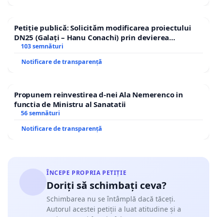
Petiție publică: Solicităm modificarea proiectului
DN25 (Galați – Hanu Conachi) prin devierea
traseului în afara localităților!
103 semnături
Notificare de transparență
Propunem reinvestirea d-nei Ala Nemerenco in
functia de Ministru al Sanatatii
56 semnături
Notificare de transparență
ÎNCEPE PROPRIA PETIȚIE
Doriți să schimbați ceva?
Schimbarea nu se întâmplă dacă tăceți.
Autorul acestei petiții a luat atitudine și a