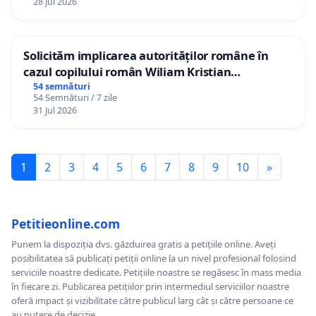
28 Jul 2026
Solicităm implicarea autorităților române în
cazul copilului român Wiliam Kristian
Gheorghe, aflat în plasament în Danemarca de
54 semnături
54 Semnături / 7 zile
12 ani
31 Jul 2026
1
2
3
4
5
6
7
8
9
10
»
Petitieonline.com
Punem la dispoziția dvs. găzduirea gratis a petițiile online. Aveți
posibilitatea să publicați petiții online la un nivel profesional folosind
serviciile noastre dedicate. Petițiile noastre se regăsesc în mass media
în fiecare zi. Publicarea petițiilor prin intermediul serviciilor noastre
oferă impact și vizibilitate către publicul larg cât și către persoane ce
au putere de decizie