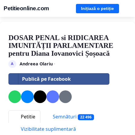
Petitieonline.com
Inițiază o petiție
DOSAR PENAL si RIDICAREA
IMUNITĂȚII PARLAMENTARE
pentru Diana Iovanovici Șoșoacă
Andreea Olariu
·
A
Publică pe Facebook
Petitie
Semnături
22 496
Vizibilitate suplimentară