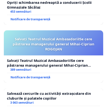
Opriți schimbarea nedreaptă a conducerii Școlii
Gimnaziale Săcălaz
453 semnături
Notificare de transparență
Salvați Teatrul Muzical Ambasadorii!Se cere
păstrarea managerului general Mihai-Ciprian
ROGOJAN
Salvați Teatrul Muzical Ambasadorii!Se cere
păstrarea managerului general Mihai-Ciprian
ROGOJAN
389 semnături
Notificare de transparență
Salvează cercurile cu activități extrașcolare din
cluburile și palatele copiilor
3 063 semnături