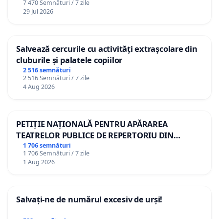
7 470 Semnături / 7 zile
29 Jul 2026
Salvează cercurile cu activități extrașcolare din
cluburile și palatele copiilor
2 516 semnături
2 516 Semnături / 7 zile
4 Aug 2026
PETIȚIE NAȚIONALĂ PENTRU APĂRAREA
TEATRELOR PUBLICE DE REPERTORIU DIN
ROMÂNIA
1 706 semnături
1 706 Semnături / 7 zile
1 Aug 2026
Salvați-ne de numărul excesiv de urși!