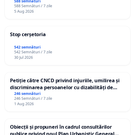
588 semnături
588 Semnături / 7 zile
5 Aug 2026
Stop cerșetoria
542 semnături
542 Semnături / 7 zile
30 Jul 2026
Petiție către CNCD privind injuriile, umilirea și
discriminarea persoanelor cu dizabilități de
către utilizatorul TikTok „Gorici”
246 semnături
246 Semnături / 7 zile
1 Aug 2026
Obiecții și propuneri în cadrul consultărilor
publice privind noul Plan Urbanistic General