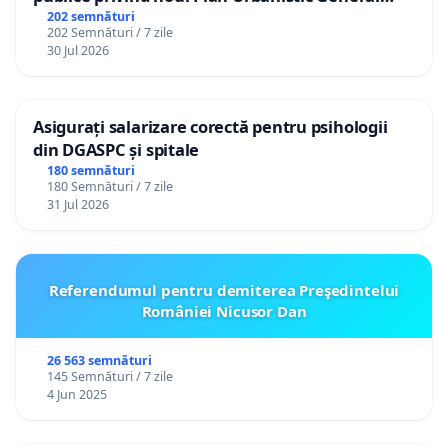
(PUG) Ialoveni
202 semnături
202 Semnături / 7 zile
30 Jul 2026
Asigurați salarizare corectă pentru psihologii
din DGASPC și spitale
180 semnături
180 Semnături / 7 zile
31 Jul 2026
Referendumul pentru demiterea Preşedintelui
României Nicusor Dan
26 563 semnături
145 Semnături / 7 zile
4 Jun 2025