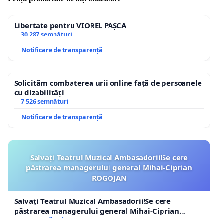
pe un pas natural în efortul comun de a ține unită
marea familie social-democrată.
Libertate pentru VIOREL PAȘCA
30 287 semnături
Credem că, numai în acest fel, Partidul Social Democrat
poate îndeplini Planul de Guvernare și, implicit,
Notificare de transparență
așteptările electoratului, dar și a membrilor și a
simpatizanților noștri.
Solicităm combaterea urii online față de persoanele
cu dizabilități
7 526 semnături
Notificare de transparență
Membrii PSD Bucuresti
Salvați Teatrul Muzical Ambasadorii!Se cere
păstrarea managerului general Mihai-Ciprian
ROGOJAN
Salvați Teatrul Muzical Ambasadorii!Se cere
păstrarea managerului general Mihai-Ciprian