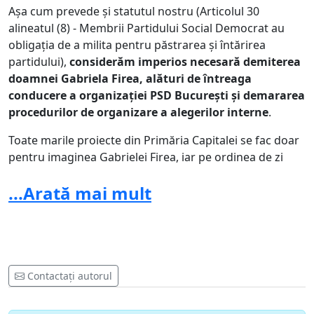
Așa cum prevede și statutul nostru (Articolul 30
alineatul (8) - Membrii Partidului Social Democrat au
obligația de a milita pentru păstrarea și întărirea
partidului),
considerăm imperios necesară demiterea
doamnei Gabriela Firea, alături de întreaga
conducere a organizației PSD București și demararea
procedurilor de organizare a alegerilor interne
.
Toate marile proiecte din Primăria Capitalei se fac doar
pentru imaginea Gabrielei Firea, iar pe ordinea de zi
sunt puse doar proiectele care convin primarului. Nu
...Arată mai mult
doar consilierii și membrii PSD sunt nemulțumiți de
activitatea primarului general al capitalei ci toți
bucureștenii.
Sunt proiecte bune, benefice pentru cetățeni, ale
consilierilor care stau în sertare, iar pe ordinea de zi se
Contactați autorul
pun doar cele care convin primarului general. Din
păcate, lucrurile mari în Primărie se fac doar pentru