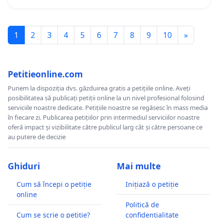
1
2
3
4
5
6
7
8
9
10
»
Petitieonline.com
Punem la dispoziția dvs. găzduirea gratis a petițiile online. Aveți
posibilitatea să publicați petiții online la un nivel profesional folosind
serviciile noastre dedicate. Petițiile noastre se regăsesc în mass media
în fiecare zi. Publicarea petițiilor prin intermediul serviciilor noastre
oferă impact și vizibilitate către publicul larg cât și către persoane ce
au putere de decizie
Ghiduri
Mai multe
Cum să începi o petiție
Inițiază o petiție
online
Politică de
Cum se scrie o petiție?
confidențialitate