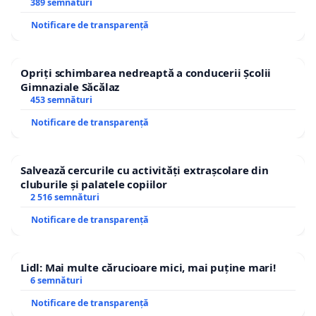
ROGOJAN
389 semnături
Notificare de transparență
Opriți schimbarea nedreaptă a conducerii Școlii
Gimnaziale Săcălaz
453 semnături
Notificare de transparență
Salvează cercurile cu activități extrașcolare din
cluburile și palatele copiilor
2 516 semnături
Notificare de transparență
Lidl: Mai multe cărucioare mici, mai puține mari!
6 semnături
Notificare de transparență