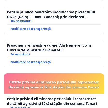
Petiție publică: Solicităm modificarea proiectului
DN25 (Galați – Hanu Conachi) prin devierea
traseului în afara localităților!
102 semnături
Notificare de transparență
Propunem reinvestirea d-nei Ala Nemerenco in
functia de Ministru al Sanatatii
56 semnături
Notificare de transparență
Petiție privind eliminarea pericolului reprezentat
de câinii agresivi și fără stăpân din comuna Tunari
Petiție privind eliminarea pericolului reprezentat
de câinii agresivi și fără stăpân din comuna Tunari
46 semnături