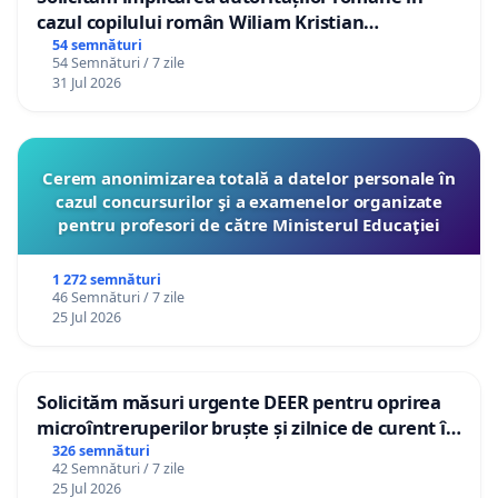
cazul copilului român Wiliam Kristian
Gheorghe, aflat în plasament în Danemarca de
54 semnături
54 Semnături / 7 zile
12 ani
31 Jul 2026
Cerem anonimizarea totală a datelor personale în
cazul concursurilor şi a examenelor organizate
pentru profesori de către Ministerul Educaţiei
1 272 semnături
46 Semnături / 7 zile
25 Jul 2026
Solicităm măsuri urgente DEER pentru oprirea
microîntreruperilor bruște și zilnice de curent în
Sâncraiu de Mureș și Nazna
326 semnături
42 Semnături / 7 zile
25 Jul 2026