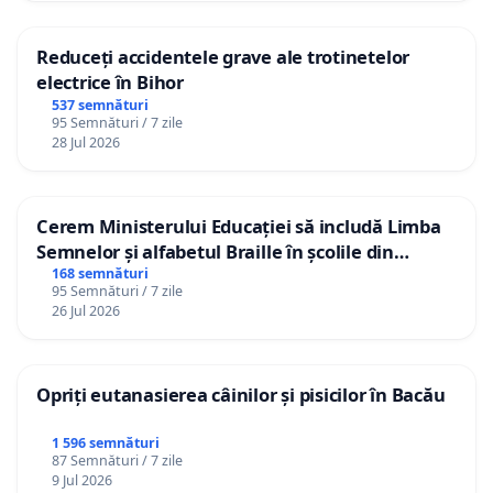
Reduceți accidentele grave ale trotinetelor
electrice în Bihor
537 semnături
95 Semnături / 7 zile
28 Jul 2026
Cerem Ministerului Educației să includă Limba
Semnelor și alfabetul Braille în școlile din
Republica Moldova!
168 semnături
95 Semnături / 7 zile
26 Jul 2026
Opriți eutanasierea câinilor și pisicilor în Bacău
1 596 semnături
87 Semnături / 7 zile
9 Jul 2026