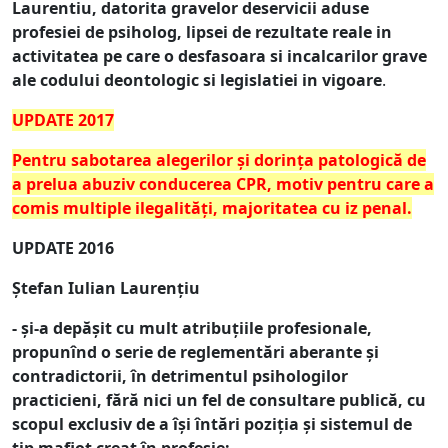
Laurentiu, datorita gravelor deservicii aduse
profesiei de psiholog, lipsei de rezultate reale in
activitatea pe care o desfasoara si incalcarilor grave
ale codului deontologic si legislatiei in vigoare
.
UPDATE 2017
Pentru sabotarea alegerilor și dorința patologică de
a prelua abuziv conducerea CPR, motiv pentru care a
comis multiple ilegalități, majoritatea cu iz penal.
UPDATE 2016
Ștefan Iulian Laurențiu
- și-a depășit cu mult atribuțiile profesionale,
propunînd o serie de reglementări aberante și
contradictorii, în detrimentul psihologilor
practicieni, fără nici un fel de consultare publică, cu
scopul exclusiv de a își întări poziția și sistemul de