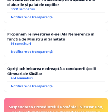
cluburile și palatele copiilor
3 531 semnături
Notificare de transparență
Propunem reinvestirea d-nei Ala Nemerenco in
functia de Ministru al Sanatatii
56 semnături
Notificare de transparență
Opriți schimbarea nedreaptă a conducerii Școlii
Gimnaziale Săcălaz
454 semnături
Notificare de transparență
Suspendarea Președintelui României, Nicușor Dan,
pentru abuz de funcție și discreditarea statului