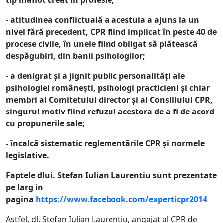
tip mafiot creat în profesie;
- atitudinea conflictuală a acestuia a ajuns la un
nivel fără precedent, CPR fiind implicat în peste 40 de
procese civile, în unele fiind obligat să plătească
despăgubiri, din banii psihologilor;
- a denigrat și a jignit public personalități ale
psihologiei românești, psihologi practicieni și chiar
membri ai Comitetului director și ai Consiliului CPR,
singurul motiv fiind refuzul acestora de a fi de acord
cu propunerile sale;
- încalcă sistematic reglementările CPR și normele
legislative.
Faptele dlui. Stefan Iulian Laurentiu sunt prezentate
pe larg in
pagina
https://www.facebook.com/experticpr2014
Astfel, dl. Stefan Iulian Laurentiu, angajat al CPR de