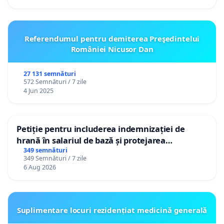
Referendumul pentru demiterea Preşedintelui
României Nicusor Dan
27 131 semnături
572 Semnături / 7 zile
4 Jun 2025
Petiție pentru includerea indemnizației de
hrană în salariul de bază și protejarea
gradațiilor de vechime pentru asistenții
349 semnături
349 Semnături / 7 zile
personali
6 Aug 2026
Suplimentare locuri rezidențiat medicină generală