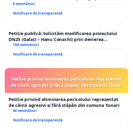
8 semnături
Notificare de transparență
Petiție publică: Solicităm modificarea proiectului
DN25 (Galați – Hanu Conachi) prin devierea
traseului în afara localităților!
104 semnături
Notificare de transparență
Petiție privind eliminarea pericolului reprezentat
de câinii agresivi și fără stăpân din comuna Tunari
Petiție privind eliminarea pericolului reprezentat
de câinii agresivi și fără stăpân din comuna Tunari
46 semnături
Notificare de transparență