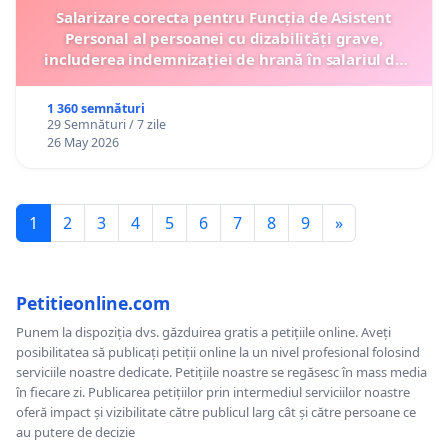
Salarizare corecta pentru Funcția de Asistent
Personal al persoanei cu dizabilități grave,
includerea indemnizației de hrană în salariul de
bază lunar și protejarea gradațiilor de vechime
1 360 semnături
29 Semnături / 7 zile
26 May 2026
1
2
3
4
5
6
7
8
9
»
Petitieonline.com
Punem la dispoziția dvs. găzduirea gratis a petițiile online. Aveți
posibilitatea să publicați petiții online la un nivel profesional folosind
serviciile noastre dedicate. Petițiile noastre se regăsesc în mass media
în fiecare zi. Publicarea petițiilor prin intermediul serviciilor noastre
oferă impact și vizibilitate către publicul larg cât și către persoane ce
au putere de decizie