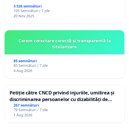
3 526 semnături
105 Semnături / 7 zile
20 Nov 2025
Cerem corectare corectă și transparentă la
titularizare
85 semnături
85 Semnături / 7 zile
4 Aug 2026
Petiție către CNCD privind injuriile, umilirea și
discriminarea persoanelor cu dizabilități de
către utilizatorul TikTok „Gorici”
267 semnături
79 Semnături / 7 zile
1 Aug 2026