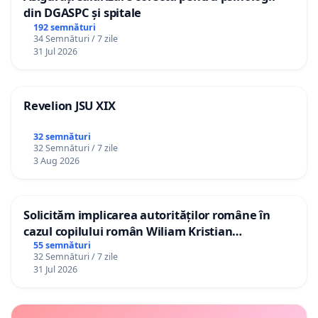
din DGASPC și spitale
192 semnături
34 Semnături / 7 zile
31 Jul 2026
Revelion JSU XIX
32 semnături
32 Semnături / 7 zile
3 Aug 2026
Solicităm implicarea autorităților române în
cazul copilului român Wiliam Kristian
Gheorghe, aflat în plasament în Danemarca de
55 semnături
32 Semnături / 7 zile
12 ani
31 Jul 2026