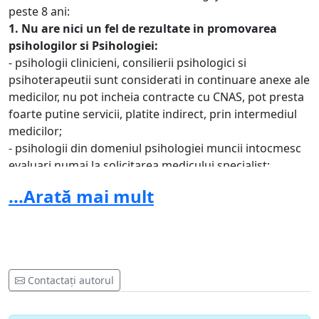
peste 8 ani:
1. Nu are nici un fel de rezultate in promovarea
psihologilor si Psihologiei:
- psihologii clinicieni, consilierii psihologici si
psihoterapeutii sunt considerati in continuare anexe ale
medicilor, nu pot incheia contracte cu CNAS, pot presta
foarte putine servicii, platite indirect, prin intermediul
medicilor;
- psihologii din domeniul psihologiei muncii intocmesc
evaluari numai la solicitarea medicului specialist;
- psihologii care lucreaza in transporturi trebuie sa-si
...Arată mai mult
avizeze in continuare cabinetele la ministerul
Transporturilor.
In loc sa rezolve problemele psihologilor romani,
activitate pentru care este platit din banii nostri, dl.
Stefan este preocupat de propriile interese, pentru
Contactați autorul
promovarea carora nu ezita sa faca multiple
ilegalitati.