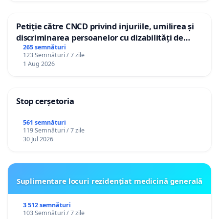
Petiție către CNCD privind injuriile, umilirea și
discriminarea persoanelor cu dizabilități de
către utilizatorul TikTok „Gorici”
265 semnături
123 Semnături / 7 zile
1 Aug 2026
Stop cerșetoria
561 semnături
119 Semnături / 7 zile
30 Jul 2026
Suplimentare locuri rezidențiat medicină generală
3 512 semnături
103 Semnături / 7 zile