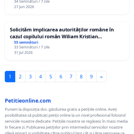
34 Semnături / 7 zile
27 Jun 2026
Solicităm implicarea autorităților române în
cazul copilului român Wiliam Kristian
Gheorghe, aflat în plasament în Danemarca de
55 semnături
33 Semnături / 7 zile
12 ani
31 Jul 2026
1
2
3
4
5
6
7
8
9
»
Petitieonline.com
Punem la dispoziția dvs. găzduirea gratis a petițiile online. Aveți
posibilitatea să publicați petiții online la un nivel profesional folosind
serviciile noastre dedicate. Petițiile noastre se regăsesc în mass media
în fiecare zi. Publicarea petițiilor prin intermediul serviciilor noastre
oferă impact și vizibilitate către publicul larg cât și către persoane ce