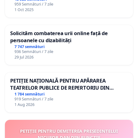
959 Semnături / 7 zile
1 Oct 2025
Solicităm combaterea urii online față de
persoanele cu dizabilități
7 747 semnături
936 Semnături / 7 zile
29 Jul 2026
PETIȚIE NAȚIONALĂ PENTRU APĂRAREA
TEATRELOR PUBLICE DE REPERTORIU DIN
ROMÂNIA
1 784 semnături
919 Semnături / 7 zile
1 Aug 2026
PETIȚIE PENTRU DEMITEREA PREȘEDINTELUI
NICUȘOR DAN DIN FUNCȚIE