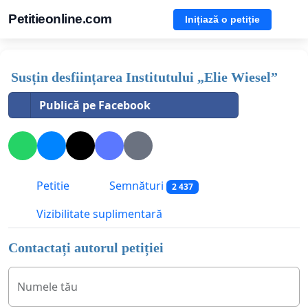
Petitieonline.com
Inițiază o petiție
Susțin desființarea Institutului „Elie Wiesel”
Publică pe Facebook
Petitie
Semnături
2 437
Vizibilitate suplimentară
Contactați autorul petiției
Numele tău