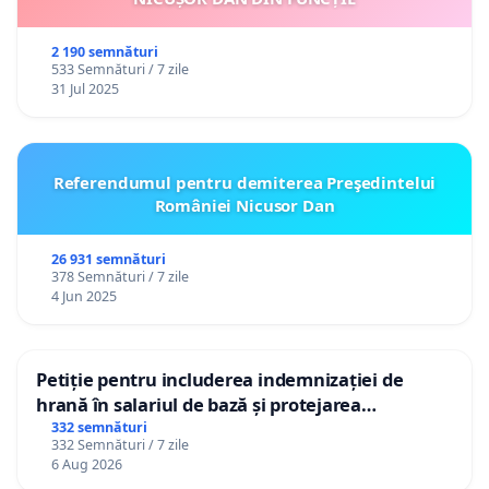
2 190 semnături
533 Semnături / 7 zile
31 Jul 2025
Referendumul pentru demiterea Preşedintelui
României Nicusor Dan
26 931 semnături
378 Semnături / 7 zile
4 Jun 2025
Petiție pentru includerea indemnizației de
hrană în salariul de bază și protejarea
gradațiilor de vechime pentru asistenții
332 semnături
332 Semnături / 7 zile
personali
6 Aug 2026