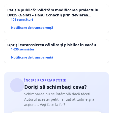
Petiție publică: Solicităm modificarea proiectului
DN25 (Galați – Hanu Conachi) prin devierea
traseului în afara localităților!
104 semnături
Notificare de transparență
Opriți eutanasierea câinilor și pisicilor în Bacău
1 630 semnături
Notificare de transparență
ÎNCEPE PROPRIA PETIȚIE
Doriți să schimbați ceva?
Schimbarea nu se întâmplă dacă tăceți.
Autorul acestei petiții a luat atitudine și a
acționat. Veți face la fel?