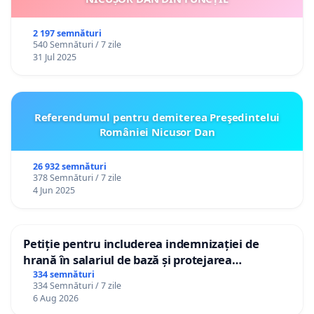
2 197 semnături
540 Semnături / 7 zile
31 Jul 2025
Referendumul pentru demiterea Preşedintelui
României Nicusor Dan
26 932 semnături
378 Semnături / 7 zile
4 Jun 2025
Petiție pentru includerea indemnizației de
hrană în salariul de bază și protejarea
gradațiilor de vechime pentru asistenții
334 semnături
334 Semnături / 7 zile
personali
6 Aug 2026