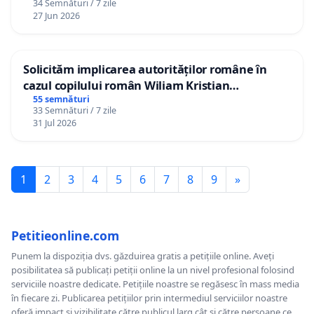
34 Semnături / 7 zile
27 Jun 2026
Solicităm implicarea autorităților române în
cazul copilului român Wiliam Kristian
Gheorghe, aflat în plasament în Danemarca de
55 semnături
33 Semnături / 7 zile
12 ani
31 Jul 2026
1
2
3
4
5
6
7
8
9
»
Petitieonline.com
Punem la dispoziția dvs. găzduirea gratis a petițiile online. Aveți
posibilitatea să publicați petiții online la un nivel profesional folosind
serviciile noastre dedicate. Petițiile noastre se regăsesc în mass media
în fiecare zi. Publicarea petițiilor prin intermediul serviciilor noastre
oferă impact și vizibilitate către publicul larg cât și către persoane ce