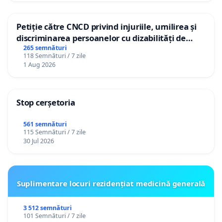
Petiție către CNCD privind injuriile, umilirea și
discriminarea persoanelor cu dizabilități de
către utilizatorul TikTok „Gorici”
265 semnături
118 Semnături / 7 zile
1 Aug 2026
Stop cerșetoria
561 semnături
115 Semnături / 7 zile
30 Jul 2026
Suplimentare locuri rezidențiat medicină generală
3 512 semnături
101 Semnături / 7 zile