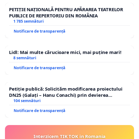
PETIȚIE NAȚIONALĂ PENTRU APĂRAREA TEATRELOR
PUBLICE DE REPERTORIU DIN ROMÂNIA
1 785 semnături
Notificare de transparență
Lidl: Mai multe cărucioare mici, mai puține mari!
8 semnături
Notificare de transparență
Petiție publică: Solicităm modificarea proiectului
DN25 (Galați – Hanu Conachi) prin devierea
traseului în afara localităților!
104 semnături
Notificare de transparență
Interzicem TIK TOK in Romania