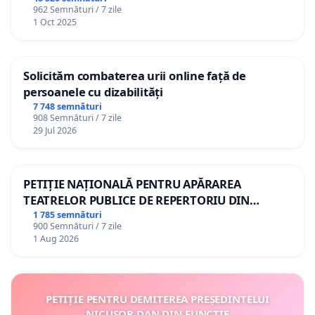
962 Semnături / 7 zile
1 Oct 2025
Solicităm combaterea urii online față de
persoanele cu dizabilități
7 748 semnături
908 Semnături / 7 zile
29 Jul 2026
PETIȚIE NAȚIONALĂ PENTRU APĂRAREA
TEATRELOR PUBLICE DE REPERTORIU DIN
ROMÂNIA
1 785 semnături
900 Semnături / 7 zile
1 Aug 2026
PETIȚIE PENTRU DEMITEREA PREȘEDINTELUI
NICUȘOR DAN DIN FUNCȚIE