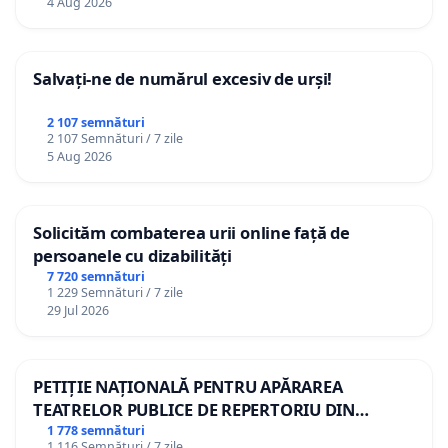
4 Aug 2026
Salvați-ne de numărul excesiv de urși!
2 107 semnături
2 107 Semnături / 7 zile
5 Aug 2026
Solicităm combaterea urii online față de
persoanele cu dizabilități
7 720 semnături
1 229 Semnături / 7 zile
29 Jul 2026
PETIȚIE NAȚIONALĂ PENTRU APĂRAREA
TEATRELOR PUBLICE DE REPERTORIU DIN
ROMÂNIA
1 778 semnături
1 116 Semnături / 7 zile