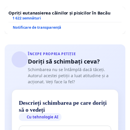
Opriți eutanasierea câinilor și pisicilor în Bacău
1 622 semnături
Notificare de transparență
ÎNCEPE PROPRIA PETIȚIE
Doriți să schimbați ceva?
Schimbarea nu se întâmplă dacă tăceți.
Autorul acestei petiții a luat atitudine și a
acționat. Veți face la fel?
Descrieți schimbarea pe care doriți
să o vedeți
Cu tehnologie AI