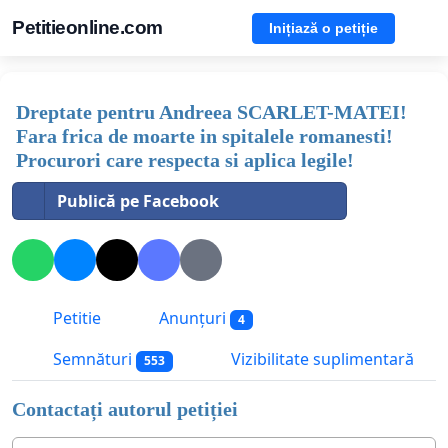
Petitieonline.com
Inițiază o petiție
Dreptate pentru Andreea SCARLET-MATEI!
Fara frica de moarte in spitalele romanesti!
Procurori care respecta si aplica legile!
Publică pe Facebook
Petitie
Anunțuri
4
Semnături
Vizibilitate suplimentară
553
Contactați autorul petiției