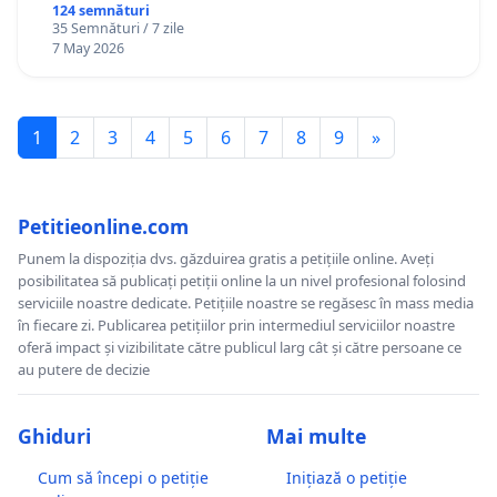
124 semnături
35 Semnături / 7 zile
7 May 2026
1
2
3
4
5
6
7
8
9
»
Petitieonline.com
Punem la dispoziția dvs. găzduirea gratis a petițiile online. Aveți
posibilitatea să publicați petiții online la un nivel profesional folosind
serviciile noastre dedicate. Petițiile noastre se regăsesc în mass media
în fiecare zi. Publicarea petițiilor prin intermediul serviciilor noastre
oferă impact și vizibilitate către publicul larg cât și către persoane ce
au putere de decizie
Ghiduri
Mai multe
Cum să începi o petiție
Inițiază o petiție