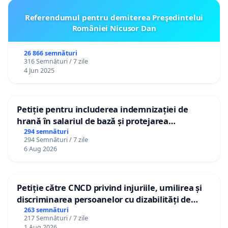
Referendumul pentru demiterea Preşedintelui
României Nicusor Dan
26 866 semnături
316 Semnături / 7 zile
4 Jun 2025
Petiție pentru includerea indemnizației de
hrană în salariul de bază și protejarea
gradațiilor de vechime pentru asistenții
294 semnături
294 Semnături / 7 zile
personali
6 Aug 2026
Petiție către CNCD privind injuriile, umilirea și
discriminarea persoanelor cu dizabilități de
către utilizatorul TikTok „Gorici”
263 semnături
217 Semnături / 7 zile
1 Aug 2026