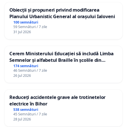
Obiecții și propuneri privind modificarea
Planului Urbanistic General al orașului Ialoveni
100 semnături
59 Semnături / 7 zile
31 Jul 2026
Cerem Ministerului Educației să includă Limba
Semnelor și alfabetul Braille în școlile din
Republica Moldova!
174 semnături
46 Semnături / 7 zile
26 Jul 2026
Reduceți accidentele grave ale trotinetelor
electrice în Bihor
538 semnături
45 Semnături / 7 zile
28 Jul 2026