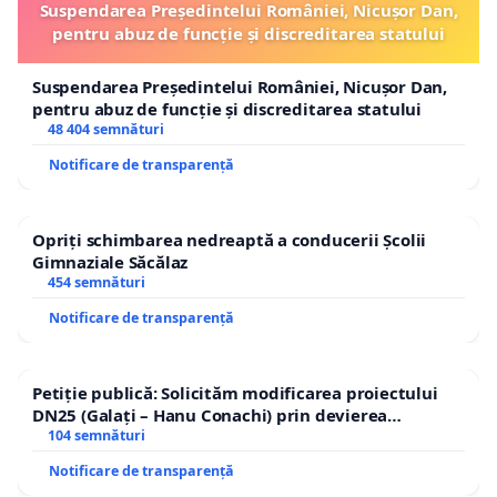
Suspendarea Președintelui României, Nicușor Dan,
pentru abuz de funcție și discreditarea statului
Suspendarea Președintelui României, Nicușor Dan,
pentru abuz de funcție și discreditarea statului
48 404 semnături
Notificare de transparență
Opriți schimbarea nedreaptă a conducerii Școlii
Gimnaziale Săcălaz
454 semnături
Notificare de transparență
Petiție publică: Solicităm modificarea proiectului
DN25 (Galați – Hanu Conachi) prin devierea
traseului în afara localităților!
104 semnături
Notificare de transparență