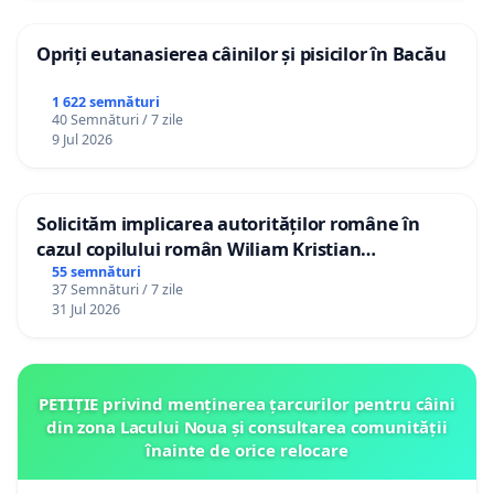
Opriți eutanasierea câinilor și pisicilor în Bacău
1 622 semnături
40 Semnături / 7 zile
9 Jul 2026
Solicităm implicarea autorităților române în
cazul copilului român Wiliam Kristian
Gheorghe, aflat în plasament în Danemarca de
55 semnături
37 Semnături / 7 zile
12 ani
31 Jul 2026
PETIȚIE privind menținerea țarcurilor pentru câini
din zona Lacului Noua și consultarea comunității
înainte de orice relocare