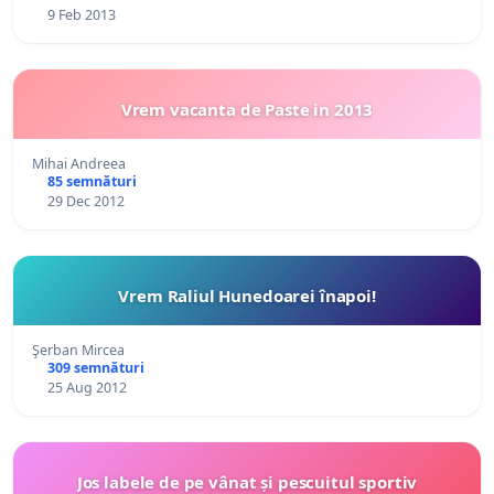
9 Feb 2013
Vrem vacanta de Paste in 2013
Mihai Andreea
85 semnături
29 Dec 2012
Vrem Raliul Hunedoarei înapoi!
Şerban Mircea
309 semnături
25 Aug 2012
Jos labele de pe vânat și pescuitul sportiv