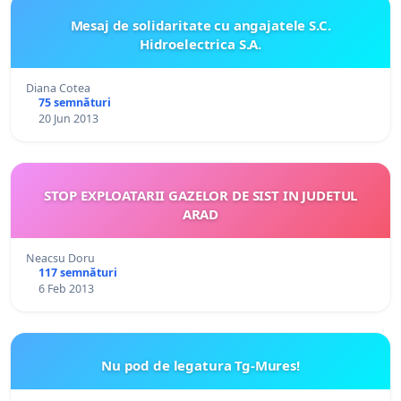
Mesaj de solidaritate cu angajatele S.C.
Hidroelectrica S.A.
Diana Cotea
75 semnături
20 Jun 2013
STOP EXPLOATARII GAZELOR DE SIST IN JUDETUL
ARAD
Neacsu Doru
117 semnături
6 Feb 2013
Nu pod de legatura Tg-Mures!