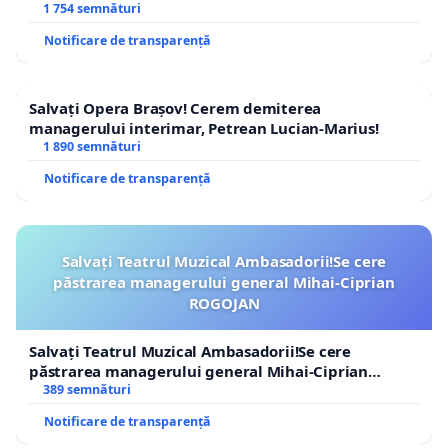
1 754 semnături
Notificare de transparență
Salvați Opera Brașov! Cerem demiterea
managerului interimar, Petrean Lucian-Marius!
1 890 semnături
Notificare de transparență
Salvați Teatrul Muzical Ambasadorii!Se cere
păstrarea managerului general Mihai-Ciprian
ROGOJAN
Salvați Teatrul Muzical Ambasadorii!Se cere
păstrarea managerului general Mihai-Ciprian
ROGOJAN
389 semnături
Notificare de transparență