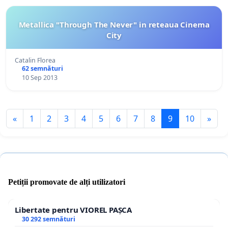
Metallica "Through The Never" in reteaua Cinema
City
Catalin Florea
62 semnături
10 Sep 2013
«
1
2
3
4
5
6
7
8
9
10
»
Petiții promovate de alți utilizatori
Libertate pentru VIOREL PAȘCA
30 292 semnături