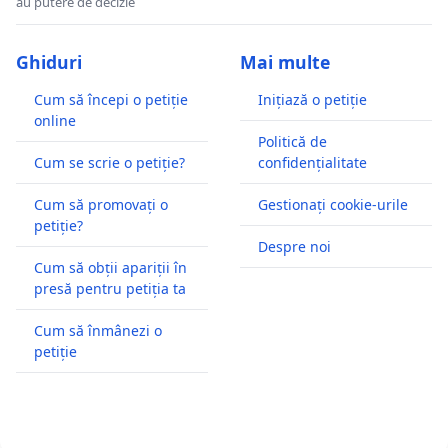
au putere de decizie
Ghiduri
Mai multe
Cum să începi o petiție
Inițiază o petiție
online
Politică de
Cum se scrie o petiție?
confidențialitate
Cum să promovați o
Gestionați cookie-urile
petiție?
Despre noi
Cum să obții apariții în
presă pentru petiția ta
Cum să înmânezi o
petiție