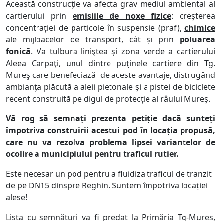
Această construcție va afecta grav mediul ambiental al
cartierului prin
emisiile de noxe fizice
:
creșterea
concentrației de particole în suspensie (praf),
chimice
ale mijloacelor de transport, cât și prin
poluarea
fonică
. Va tulbura liniştea şi zona verde a cartierului
Aleea Carpaţi, unul dintre puţinele cartiere din Tg.
Mureş care benefeciază de aceste avantaje, distrugând
ambianța plăcută a aleii pietonale și a pistei de biciclete
recent construită pe digul de protecție al râului Mureș.
Vă rog să semnați prezenta petiție dacă sunteți
împotriva construirii acestui pod în locația propusă,
care nu va rezolva problema lipsei variantelor de
ocolire a municipiului pentru traficul rutier.
Este necesar un pod pentru a fluidiza traficul de tranzit
de pe DN15 dinspre Reghin. Suntem împotriva locației
alese!
Lista cu semnături va fi predat la Primăria Tg-Mureș,