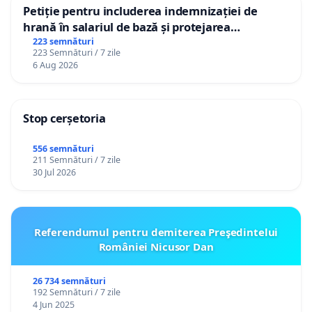
Petiție pentru includerea indemnizației de
hrană în salariul de bază și protejarea
gradațiilor de vechime pentru asistenții
223 semnături
223 Semnături / 7 zile
personali
6 Aug 2026
Stop cerșetoria
556 semnături
211 Semnături / 7 zile
30 Jul 2026
Referendumul pentru demiterea Preşedintelui
României Nicusor Dan
26 734 semnături
192 Semnături / 7 zile
4 Jun 2025