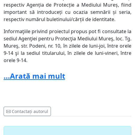
respectiv Agenția de Protecție a Mediului Mureș,
fiind
important să introduceți cu ocazia semnării și seria,
respectiv numărul buletinului/cărții de identitate.
Informaţiile privind proiectul propus pot fi consultate la
sediul Agenţiei pentru Protecţia Mediului Mureş, loc. Tg.
Mureş, str. Podeni, nr. 10, în zilele de luni-joi, între orele
9-14 şi la sediul titularului, în zilele de luni-vineri, între
orele 9-14.
...Arată mai mult
Mondjon nemet a Kárpátok sétányára tervezett
összekötő hídra!
A Marosvásárhely-i Polgármesteri Hivatal – Műszaki
Igazgatóság
a
2012
június 13-án közzétette a
Contactați autorul
polgármesteri hivatal honlapján
, hogy benyújtotta a
kérelmet az
„Összekötő híd a Maros folyó fölött a
Kárpátok sétánya övezetében”
tervre
a