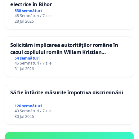
electrice în Bihor
538 semnături
48 Semnături / 7 zile
28 Jul 2026
Solicităm implicarea autorităților române în
cazul copilului român Wiliam Kristian
Gheorghe, aflat în plasament în Danemarca de
54 semnături
45 Semnături / 7 zile
12 ani
31 Jul 2026
Să fie întărite măsurile împotriva discriminării
126 semnături
43 Semnături / 7 zile
30 Jul 2026