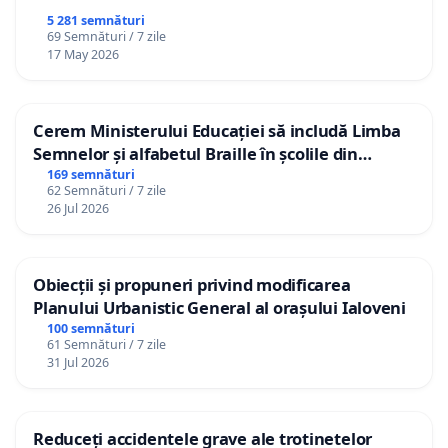
5 281 semnături
69 Semnături / 7 zile
17 May 2026
Cerem Ministerului Educației să includă Limba
Semnelor și alfabetul Braille în școlile din
Republica Moldova!
169 semnături
62 Semnături / 7 zile
26 Jul 2026
Obiecții și propuneri privind modificarea
Planului Urbanistic General al orașului Ialoveni
100 semnături
61 Semnături / 7 zile
31 Jul 2026
Reduceți accidentele grave ale trotinetelor