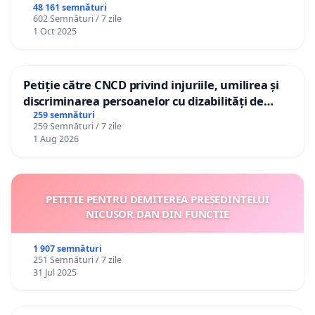
48 161 semnături
602 Semnături / 7 zile
1 Oct 2025
Petiție către CNCD privind injuriile, umilirea și
discriminarea persoanelor cu dizabilități de
către utilizatorul TikTok „Gorici”
259 semnături
259 Semnături / 7 zile
1 Aug 2026
PETIȚIE PENTRU DEMITEREA PREȘEDINTELUI
NICUȘOR DAN DIN FUNCȚIE
1 907 semnături
251 Semnături / 7 zile
31 Jul 2025