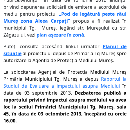
Publice/Anunțuri în data de 13 iunie 2012 anunțul
privind depunerea solicitării de emitere a acordului de
mediu pentru proiectul
„Pod de legătură peste râul
Mureş zona Aleea Carpaţi”
propus a fi realizat în
municipiul Tg. Mureş, legând str. Mureşului cu str.
Zăgazului
, vezi
plan aşezare în zonă
.
Puteți consulta accesând linkul următor
Planul de
situație
al proiectului depus de Primăria Tg-Mureș spre
autorizare la Agenția de Protecția Mediului Mureș.
La solocitarea Agenției de Protecția Mediului Mureș
Primăria Municipiului Tg. Mureș a depus
Raportul la
Studiul de Evaluare a impactului asupra Mediului
în
data de 03 septembrie 2013.
Dezbaterea publică a
raportului privind impactul asupra mediului va avea
loc la sediul Primăriei Municipiului Tg. Mureş, sala
45, în data de 03 octombrie 2013, începând cu orele
16.00.