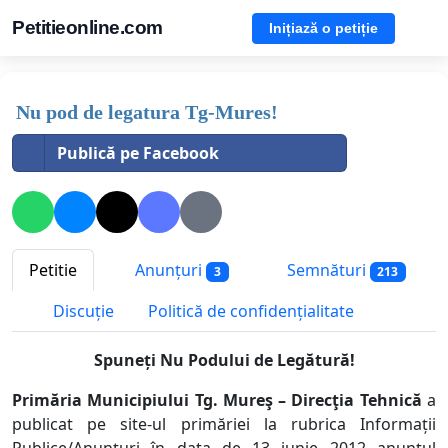
Petitieonline.com
Inițiază o petiție
Nu pod de legatura Tg-Mures!
Publică pe Facebook
Petitie
Anunțuri
Semnături
3
213
Discuție
Politică de confidențialitate
Spuneți Nu Podului de Legătură!
Primăria Municipiului Tg. Mureş – Direcţia Tehnică
a
publicat pe site-ul prim
ă
riei
la rubrica Informații