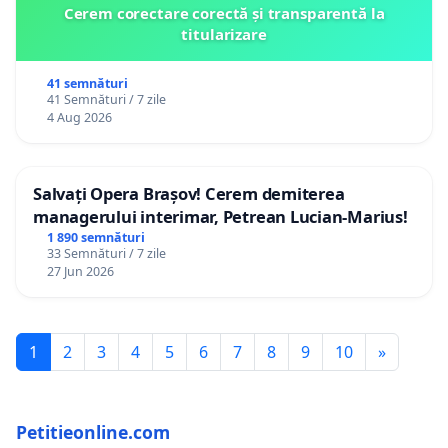
Cerem corectare corectă și transparentă la
titularizare
41 semnături
41 Semnături / 7 zile
4 Aug 2026
Salvați Opera Brașov! Cerem demiterea
managerului interimar, Petrean Lucian-Marius!
1 890 semnături
33 Semnături / 7 zile
27 Jun 2026
1
2
3
4
5
6
7
8
9
10
»
Petitieonline.com