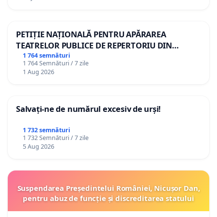
PETIȚIE NAȚIONALĂ PENTRU APĂRAREA
TEATRELOR PUBLICE DE REPERTORIU DIN
ROMÂNIA
1 764 semnături
1 764 Semnături / 7 zile
1 Aug 2026
Salvați-ne de numărul excesiv de urși!
1 732 semnături
1 732 Semnături / 7 zile
5 Aug 2026
Suspendarea Președintelui României, Nicușor Dan,
pentru abuz de funcție și discreditarea statului