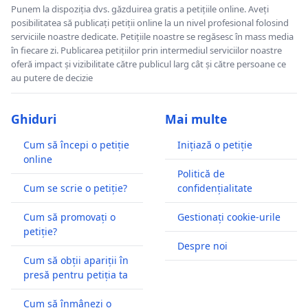
Punem la dispoziția dvs. găzduirea gratis a petițiile online. Aveți
posibilitatea să publicați petiții online la un nivel profesional folosind
serviciile noastre dedicate. Petițiile noastre se regăsesc în mass media
în fiecare zi. Publicarea petițiilor prin intermediul serviciilor noastre
oferă impact și vizibilitate către publicul larg cât și către persoane ce
au putere de decizie
Ghiduri
Mai multe
Cum să începi o petiție
Inițiază o petiție
online
Politică de
Cum se scrie o petiție?
confidențialitate
Cum să promovați o
Gestionați cookie-urile
petiție?
Despre noi
Cum să obții apariții în
presă pentru petiția ta
Cum să înmânezi o