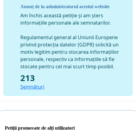
Marosvásárrhely-i Környezetvédelmi Ügynökségnél a
Anunț de la administratorul acestui website
környezeti engedély megszerzésére
, amely a Gát utcát
Am închis această petiție și am șters
kötné össze a Maros utcával, lásd a
légi felvételt
.
informațiile personale ale semnatarilor.
Az alábbi lineken megtekinthető a projekt
Helyzet terve
Regulamentul general al Uniunii Europene
amelyet a polgármesteri hivatal leadott a Maros Megyei
privind protecția datelor (GDPR) solicită un
Környezetvédelmi Ügynökségen.
motiv legitim pentru stocarea informațiilor
A Marosvásárhely-i Környezetvédelmi Ügynökség
personale, respectiv ca informațiile să fie
kérésére a polgármesteri hivatal leadta a Jelentést a
stocate pentru cel mai scurt timp posibil.
Környezeti hatástanulmány
ról.
A közvita a
213
hatástanulmányról a polgármesteri hivatal
Semnături
székhelyén lessz, (Győzelem tér 3 szám) 2013 október
3-án a 45-ös teremben
.
Ez
az építkezés súlyosan károsítaná a negyed lakó-,
valamint zöld-övezetét
a közlekedési járművek által
kibocsájtott káros anyagok:
részecske szennyezés
Petiții promovate de alți utilizatori
(por),
vegyi anyagok
, valamint a
zajszint emelkedés
e