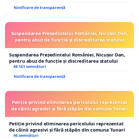
tanulmányozni, hétfő - csütörtök napokon 9-14 között,
valamint a
polgármesteri hivatal
székhelyén, hétfő-
Notificare de transparență
péntek napokon, 9-14 óra között.
A közönség megjegyzéseit naponta fogadják a Maros
Suspendarea Președintelui României, Nicușor Dan,
Megyei Környezetvédelmi Ügynökség székhelyén,
pentru abuz de funcție și discreditarea statului
hétfő-csütörtök napokon, 9-14 óra között.
Suspendarea Președintelui României, Nicușor Dan,
pentru abuz de funcție și discreditarea statului
48 161 semnături
Notificare de transparență
Petiție privind eliminarea pericolului reprezentat
de câinii agresivi și fără stăpân din comuna Tunari
Petiție privind eliminarea pericolului reprezentat
de câinii agresivi și fără stăpân din comuna Tunari
46 semnături