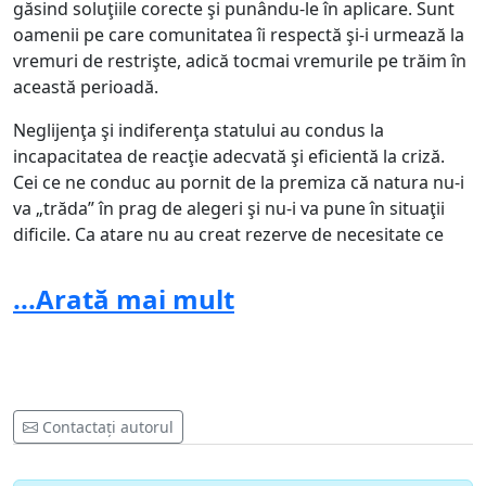
găsind soluţiile corecte şi punându-le în aplicare. Sunt
oamenii pe care comunitatea îi respectă şi-i urmează la
vremuri de restrişte, adică tocmai vremurile pe trăim în
această perioadă.
Neglijenţa şi indiferenţa statului au condus la
incapacitatea de reacţie adecvată şi eficientă la criză.
Cei ce ne conduc au pornit de la premiza că natura nu-i
va „trăda” în prag de alegeri şi nu-i va pune în situaţii
dificile. Ca atare nu au creat rezerve de necesitate ce
pot uşura perioadele de criză (iar pe cele existente,
probabil, le-au „consumat”). Este de mirare că, deşi am
...Arată mai mult
avut un an cu recolte de grâu neobişnuit de mari, nu
avem rezervele necesare de alimente pentru a ajuta
oamenii aflaţi în situaţii de risc major, din cauza
zăpezilor, sau care vor fi în această situaţie din cauza
viitoarelor inundaţii.
Contactați autorul
Din acelaşi motiv pentru care nu s-au pregătit să ajute