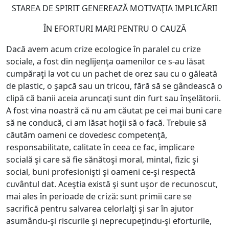
STAREA DE SPIRIT GENEREAZĂ MOTIVAŢIA IMPLICĂRII
ÎN EFORTURI MARI PENTRU O CAUZĂ
Dacă avem acum crize ecologice în paralel cu crize
sociale, a fost din neglijenţa oamenilor ce s-au lăsat
cumpăraţi la vot cu un pachet de orez sau cu o găleată
de plastic, o şapcă sau un tricou, fără să se gândească o
clipă că banii aceia aruncaţi sunt din furt sau înşelătorii.
A fost vina noastră că nu am căutat pe cei mai buni care
să ne conducă, ci am lăsat hoţii să o facă. Trebuie să
căutăm oameni ce dovedesc competenţă,
responsabilitate, calitate în ceea ce fac, implicare
socială şi care să fie sănătoşi moral, mintal, fizic şi
social, buni profesionişti şi oameni ce-şi respectă
cuvântul dat. Aceştia există şi sunt uşor de recunoscut,
mai ales în perioade de criză: sunt primii care se
sacrifică pentru salvarea celorlalţi şi sar în ajutor
asumându-şi riscurile şi neprecupeţindu-şi eforturile,