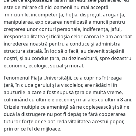
de cei ce exploatează fără milă resursele planetare. Nu
este de mirare că nici oamenii nu mai acceptă
minciunile, incompetenţa, hoţia, dispreţul, aroganţa,
manipularea, exploatarea nemiloasă a muncii pentru
creşterea unor conturi personale, indiferenţa, jaful,
iresponsabilitatea şi ticăloşia celor cărora le-am acordat
încrederea noastră pentru a conduce şi administra
structura statală. În loc să o facă, au devenit stăpânii
noştri, şi au condus ţara, cu dezinvoltură, spre dezastru
economic, ecologic, social şi moral.
Fenomenul Piaţa Universităţii, ce a cuprins întreaga
ţară, în ciuda gerului şi a viscolelor, are rădăcini în
abuzurile la care a fost supusă ţara de multă vreme,
culminând cu ultimele decenii şi mai ales cu ultimii 8 ani.
Crizele multiple ce ameninţă să ne copleşească şi să ne
ducă la distrugere nu pot fi depăşite fără cooperarea
tuturor forţelor ce pot reda vitalitatea acestui popor,
prin orice fel de mijloace.