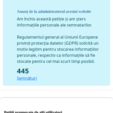
naţiunea în momente de criză, ci şi-au văzut de afacerile
proprii pe spatele nostru, aceiaşi oameni ce ne conduc
Anunț de la administratorul acestui website
nu au dorit să ajute nici la dezvoltarea economică, prin
încurajarea soluţiilor inovative şi dezvoltarea
Am închis această petiție și am șters
produselor bazate pe inventica românească, ceea ce ar
informațiile personale ale semnatarilor.
fi constituit un bun demaraj pe pieţele internaţionale.
Banii împrumutaţi de la băncile internaţionale s-au
Regulamentul general al Uniunii Europene
regăsit mai degrabă în vilele lor şi în conturile lor
privind protecția datelor (GDPR) solicită un
bancare, decât în locuri de muncă şi în prezenţa pe
motiv legitim pentru stocarea informațiilor
pieţele internaţionale a produselor noastre. Ne trebuie
personale, respectiv ca informațiile să fie
alţi oameni care să preţuiască valorile cunoaşterii şi să
stocate pentru cel mai scurt timp posibil.
încurajeze punerea în practică a potenţialului nostru
445
real dar obstaculat. Uitaţi-vă în jur la cei care s-au ridicat
Semnături
fără să înşele pe nimeni, prin munca lor, aducând
modernitatea şi inovarea în domeniul lor de activitate,
aceşti oameni merită să fie implicaţi în conducerea ţării.
Aceşti oameni există!
Sunt oameni a căror pregătire profesională este
Petiții promovate de alți utilizatori