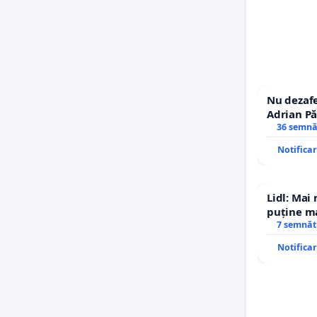
Nu dezafe
Adrian Pă
Icoanei! S
36 semnă
Notifica
Lidl: Mai
puține ma
7 semnăt
Notifica