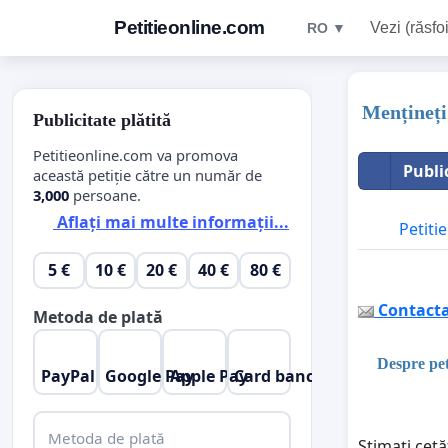
Petitieonline.com
Vezi (răsfoi
RO ▼
Mențineți
Publicitate plătită
Petitieonline.com va promova
Publi
această petiție către un număr de
3,000
persoane.
Aflați mai multe informații...
Petitie
5 €
10 €
20 €
40 €
80 €
Contactaț
Metoda de plată
Despre pet
PayPal
Google Pay
Apple Pay
Card bancar
Metoda de plată
Stimați cetă