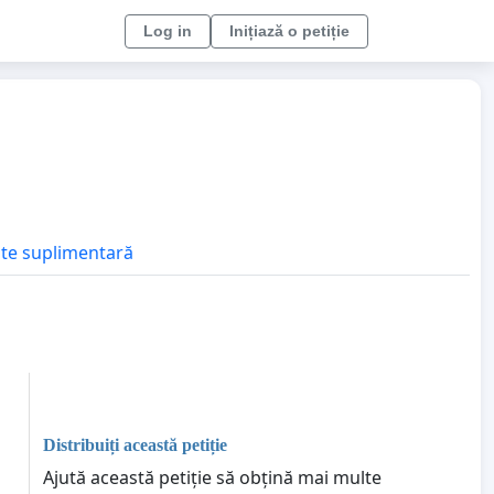
Log in
Inițiază o petiție
tate suplimentară
Distribuiți această petiție
Ajută această petiție să obțină mai multe