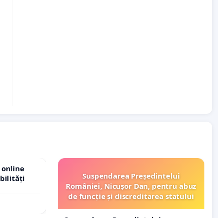
 online
Suspendarea Președintelui
bilități
României, Nicușor Dan, pentru abuz
de funcție și discreditarea statului