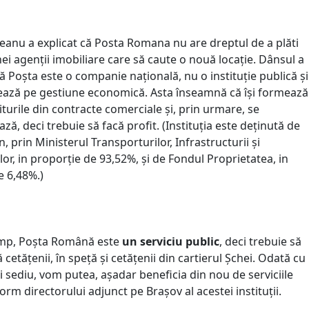
anu a explicat că Posta Romana nu are dreptul de a plăti
i agenții imobiliare care să caute o nouă locație. Dânsul a
că Poșta este o companie națională, nu o instituție publică și
ează pe gestiune economică. Asta înseamnă că își formează
turile din contracte comerciale și, prin urmare, se
ză, deci trebuie să facă profit. (Instituția este deținută de
, prin Ministerul Transporturilor, Infrastructurii și
or, in proporție de 93,52%, și de Fondul Proprietatea, in
e 6,48%.)
timp, Poșta Română este
un serviciu public
, deci trebuie să
cetățenii, în speță și cetățenii din cartierul Șchei. Odată cu
 sediu, vom putea, așadar beneficia din nou de serviciile
orm directorului adjunct pe Brașov al acestei instituții.