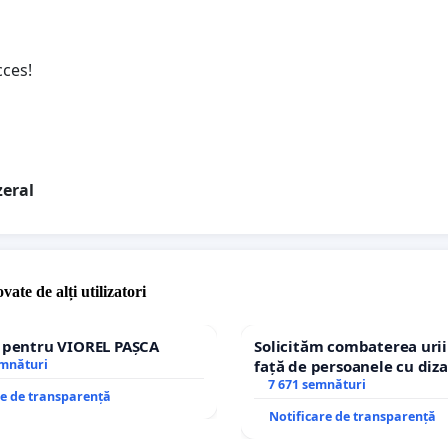
ces!
eral
vate de alți utilizatori
e pentru VIOREL PAȘCA
Solicităm combaterea urii
emnături
față de persoanele cu diza
7 671 semnături
re de transparență
Notificare de transparență