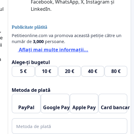
Facebook, WhatsApp, X, Instagram și
LinkedIn.
ul
Publicitate plătită
,
Petitieonline.com va promova această petiție către un
de
număr de
3,000
persoane.
i
Aflați mai multe informații...
a
Alege-ți bugetul
5 €
10 €
20 €
40 €
80 €
Metoda de plată
PayPal
Google Pay
Apple Pay
Card bancar
Metoda de plată