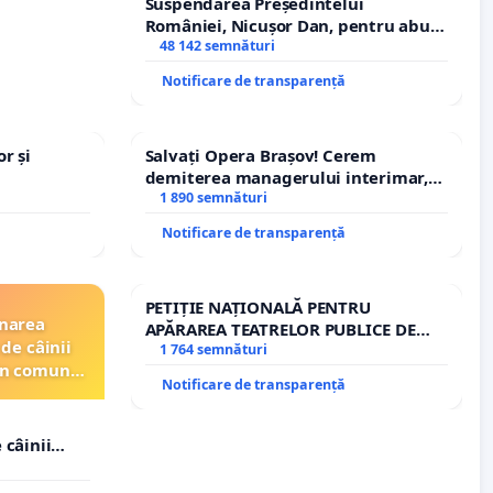
Suspendarea Președintelui
României, Nicușor Dan, pentru abuz
de funcție și discreditarea statului
48 142 semnături
Notificare de transparență
r și
Salvați Opera Brașov! Cerem
demiterea managerului interimar,
Petrean Lucian-Marius!
1 890 semnături
Notificare de transparență
PETIȚIE NAȚIONALĂ PENTRU
inarea
APĂRAREA TEATRELOR PUBLICE DE
de câinii
REPERTORIU DIN ROMÂNIA
1 764 semnături
din comuna
Notificare de transparență
 câinii
in comuna