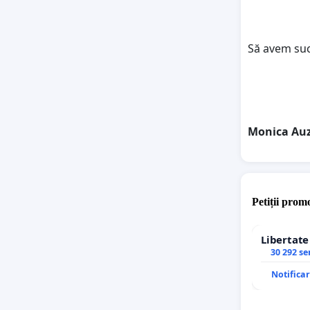
Să avem suc
Monica Auz
Petiții promo
Libertat
30 292 s
Notifica