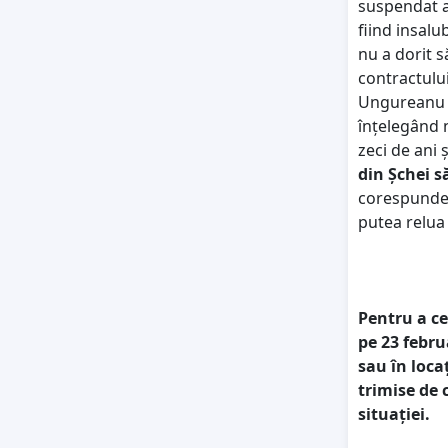
suspendat ac
fiind insalu
nu a dorit s
contractului
Ungureanu n
înțelegând n
zeci de ani 
din Șchei s
corespunde 
putea relua 
Pentru a ce
pe 23 febru
sau în loca
trimise de 
situației.