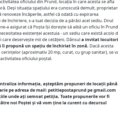
tivitatea oficiului din Prund, locația în care acesta se afla
bră. Deși situația spațiului era cunoscută demult, proprietar
ă renoveze încăperile, astfel că odată cu expirarea
 de închiriere, s-a luat decizia de a părăsi acel sediu. Dnul
e-a asigurat că Poșta își dorește să aibă un oficiu în Prund
ecesitatea existenței acestuia - un sediu care există acolo 
și care deservește mii de cetățeni. Dânsul
a invitat locuitori
ă îi propună un spațiu de închiriat în zonă.
Dacă acesta
cerințelor (aproximativ 20 mp, curat, cu grup sanitar), se v
activitatea oficiului poștal.
ntraliza informația, așteptăm propuneri de locații până
arie pe adresa de mail: petitiepostaprund pe gmail.com
țiile unde ați semnat petiția. Toate propunerile vor fi
către noi Poștei și vă vom ține la curent cu decursul