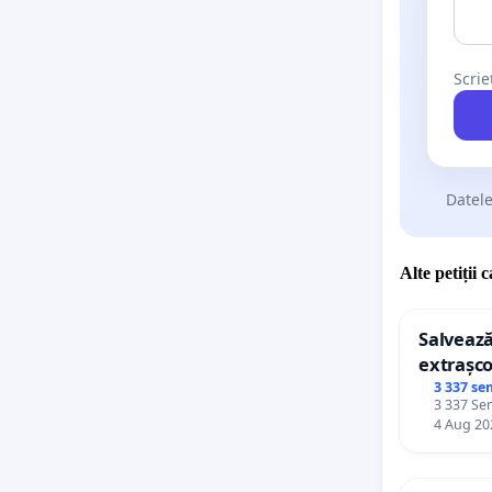
Scrie
Datele
Alte petiții 
Salvează
extrașco
palatele
3 337 se
3 337 Sem
4 Aug 20