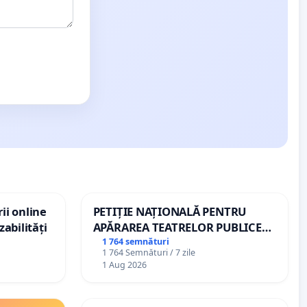
ii online
PETIȚIE NAȚIONALĂ PENTRU
zabilități
APĂRAREA TEATRELOR PUBLICE
DE REPERTORIU DIN ROMÂNIA
1 764 semnături
1 764 Semnături / 7 zile
1 Aug 2026