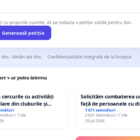
ți cu propriile cuvinte. AI va redacta o petiție solidă pentru dvs.
Generează petiția
 dvs. rămân ale dvs.
Confidențialitate integrată de la început
care v-ar putea interesa
 cercurile cu activități
Solicităm combaterea ur
lare din cluburile și
față de persoanele cu di
 copiilor
mnături
7 671 semnături
nături / 7 zile
2 031 Semnături / 7 zile
26
29 Jul 2026