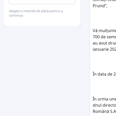
Prund”,
Alegeți o metodă de plată pentru a
continua.
Vă mulțumim
700 de semn
au avut dru
ianuarie 202
În data de 2
În urma unei
dnul direct
Română S.A.