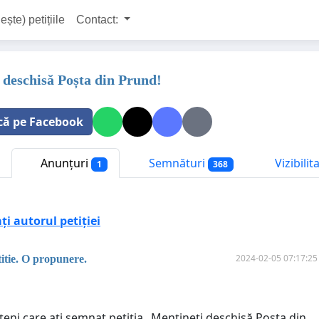
ește) petițiile
Contact:
 deschisă Poșta din Prund!
că pe Facebook
Anunțuri
Semnături
Vizibili
1
368
i autorul petiției
2024-02-05 07:17:25
itie. O propunere.
țeni care ați semnat petiția „Mențineți deschisă Poșta din