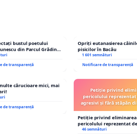
ctați bustul poetului
Opriți eutanasierea câinilo
unescu din Parcul Grădina
pisicilor în Bacău
top cenzurii culturale!
turi
1 601 semnături
re de transparență
Notificare de transparență
 multe cărucioare mici, mai
Petiție privind elim
ri!
pericolului reprezentat 
uri
agresivi și fără stăpân 
re de transparență
Tunari
Petiție privind eliminarea
pericolului reprezentat de
agresivi și fără stăpân d
46 semnături
Tunari