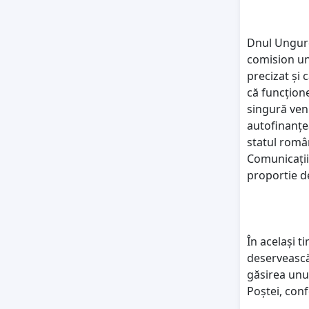
Dnul Ungure
comision une
precizat și 
că funcțion
singură veni
autofinanțea
statul român
Comunicațiil
proportie d
În același 
deservească 
găsirea unui
Poștei, conf