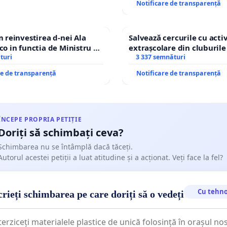
Notificare de transparență
reinvestirea d-nei Ala
Salvează cercurile cu activ
 in functia de Ministru al
extrașcolare din cluburile 
turi
copiilor
3 337 semnături
re de transparență
Notificare de transparență
ÎNCEPE PROPRIA PETIȚIE
Doriți să schimbați ceva?
Schimbarea nu se întâmplă dacă tăceți.
Autorul acestei petiții a luat atitudine și a acționat. Veți face la fel?
Cu tehno
rieți schimbarea pe care doriți să o vedeți