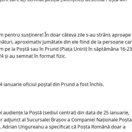
 pentru susținere! În doar câteva zile s-au strâns aproape
ături, aproximativ jumătate din ele fiind de la persoane ca
m pe la Poștă sau în Prund (Piața Unirii) în săptămâna 16-23
4 și au semnat în format fizic.
4 ianuarie oficiul poștal din Prund a fost închis.
 audiențe la Poștă (sediul central) din data de 25 ianuarie,
or adjunct al Sucursalei Brașov a Companiei Naționale Poșta
 Adrian Ungureanu a specificat că Poșta Română doar a