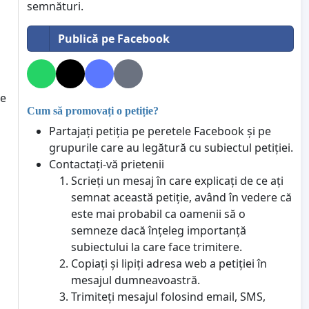
semnături.
Publică pe Facebook
re
Cum să promovați o petiție?
Partajați petiția pe peretele Facebook și pe
grupurile care au legătură cu subiectul petiției.
Contactați-vă prietenii
Scrieți un mesaj în care explicați de ce ați
semnat această petiție, având în vedere că
este mai probabil ca oamenii să o
semneze dacă înțeleg importanță
subiectului la care face trimitere.
Copiați și lipiți adresa web a petiției în
mesajul dumneavoastră.
Trimiteți mesajul folosind email, SMS,