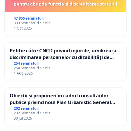
pentru abuz de funcție și discreditarea statului
47 855 semnături
303 Semnături / 7 zile
1 Oct 2025
Petiție către CNCD privind injuriile, umilirea și
discriminarea persoanelor cu dizabilități de
către utilizatorul TikTok „Gorici”
254 semnături
254 Semnături / 7 zile
1 Aug 2026
Obiecții și propuneri în cadrul consultărilor
publice privind noul Plan Urbanistic General
(PUG) Ialoveni
202 semnături
202 Semnături / 7 zile
30 Jul 2026