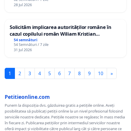
28 Jul 2026
Solicităm implicarea autorităților române în
cazul copilului român Wiliam Kristian
Gheorghe, aflat în plasament în Danemarca de
54 semnături
54 Semnături / 7 zile
12 ani
31 Jul 2026
1
2
3
4
5
6
7
8
9
10
»
Petitieonline.com
Punem la dispoziția dvs. găzduirea gratis a petițiile online. Aveți
posibilitatea să publicați petiții online la un nivel profesional folosind
serviciile noastre dedicate. Petițiile noastre se regăsesc în mass media
în fiecare zi. Publicarea petițiilor prin intermediul serviciilor noastre
oferă impact și vizibilitate către publicul larg cât și către persoane ce