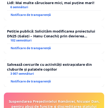
Lidl: Mai multe cărucioare mici, mai puține mari!
6 semnături
Notificare de transparență
Petiție publică: Solicităm modificarea proiectului
DN25 (Galați – Hanu Conachi) prin devierea
traseului în afara localităților!
102 semnături
Notificare de transparență
Salvează cercurile cu activități extrașcolare din
cluburile și palatele copiilor
3 007 semnături
Notificare de transparență
Suspendarea Președintelui României, Nicușor Dan,
pentru abuz de funcție și discreditarea statului