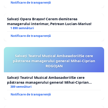
Notificare de transparență
Salvați Opera Brașov! Cerem demiterea
managerului interimar, Petrean Lucian-Marius!
1 890 semnături
Notificare de transparență
Salvați Teatrul Muzical Ambasadorii!Se cere
păstrarea managerului general Mihai-Ciprian
ROGOJAN
Salvați Teatrul Muzical Ambasadorii!Se cere
păstrarea managerului general Mihai-Ciprian
ROGOJAN
389 semnături
Notificare de transparență