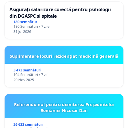
Asigurați salarizare corectă pentru psihologii
din DGASPC și spitale
180 semnături
180 Semnături / 7 zile
31 Jul 2026
Suplimentare locuri rezidențiat medicină generală
3 473 semnături
104 Semnături / 7 zile
20 Nov 2025
Referendumul pentru demiterea Preşedintelui
României Nicusor Dan
26 622 semnături