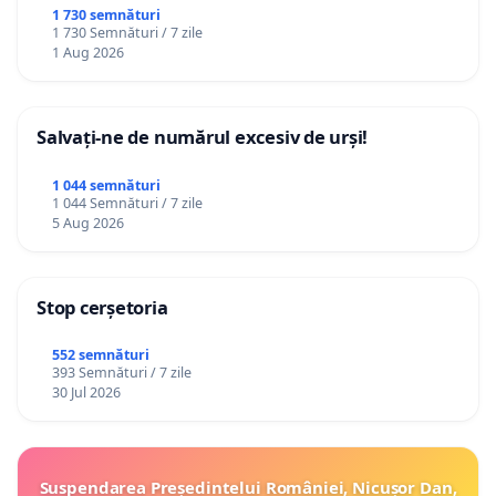
ROMÂNIA
1 730 semnături
1 730 Semnături / 7 zile
1 Aug 2026
Salvați-ne de numărul excesiv de urși!
1 044 semnături
1 044 Semnături / 7 zile
5 Aug 2026
Stop cerșetoria
552 semnături
393 Semnături / 7 zile
30 Jul 2026
Suspendarea Președintelui României, Nicușor Dan,