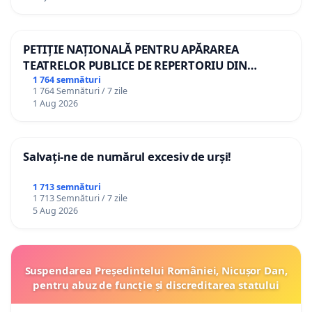
PETIȚIE NAȚIONALĂ PENTRU APĂRAREA
TEATRELOR PUBLICE DE REPERTORIU DIN
ROMÂNIA
1 764 semnături
1 764 Semnături / 7 zile
1 Aug 2026
Salvați-ne de numărul excesiv de urși!
1 713 semnături
1 713 Semnături / 7 zile
5 Aug 2026
Suspendarea Președintelui României, Nicușor Dan,
pentru abuz de funcție și discreditarea statului