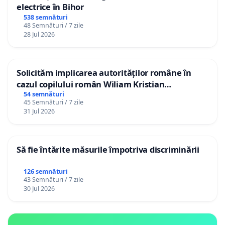
electrice în Bihor
538 semnături
48 Semnături / 7 zile
28 Jul 2026
Solicităm implicarea autorităților române în
cazul copilului român Wiliam Kristian
Gheorghe, aflat în plasament în Danemarca de
54 semnături
45 Semnături / 7 zile
12 ani
31 Jul 2026
Să fie întărite măsurile împotriva discriminării
126 semnături
43 Semnături / 7 zile
30 Jul 2026