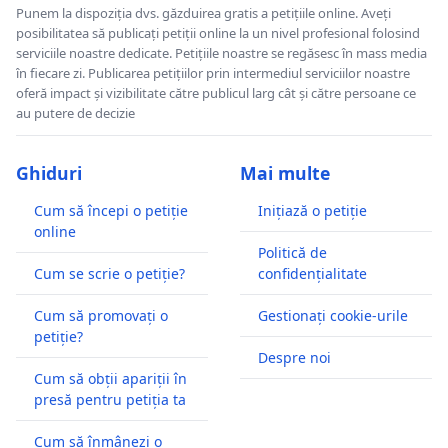
Punem la dispoziția dvs. găzduirea gratis a petițiile online. Aveți
posibilitatea să publicați petiții online la un nivel profesional folosind
serviciile noastre dedicate. Petițiile noastre se regăsesc în mass media
în fiecare zi. Publicarea petițiilor prin intermediul serviciilor noastre
oferă impact și vizibilitate către publicul larg cât și către persoane ce
au putere de decizie
Ghiduri
Mai multe
Cum să începi o petiție
Inițiază o petiție
online
Politică de
Cum se scrie o petiție?
confidențialitate
Cum să promovați o
Gestionați cookie-urile
petiție?
Despre noi
Cum să obții apariții în
presă pentru petiția ta
Cum să înmânezi o