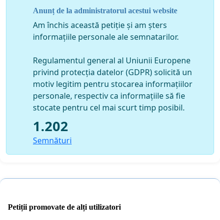
Acţionând rapid si consecvent prin educatie pentru
Anunț de la administratorul acestui website
sanatate de la varste tinere si oferind servicii medicale
Am închis această petiție și am șters
de asistenta pentru renuntarea la fumat, putem spera
informațiile personale ale semnatarilor.
ca adolescenţii şi tinerii să nu mai fie victimele acestei
dependenţe !
Regulamentul general al Uniunii Europene
privind protecția datelor (GDPR) solicită un
Solicităm factorilor de decizie din România:
motiv legitim pentru stocarea informațiilor
Creşterea finanţării programelor de prevenire şi
personale, respectiv ca informațiile să fie
tratament al fumatului
stocate pentru cel mai scurt timp posibil.
Să aprobe legea de interzicere a fumatului în
1.202
locurile publice închise şi la locurile de joacă pentru
Semnături
copii.
Să urgenteze implementarea noii directive
europene ce reglementează consumul de tutun
Petiții promovate de alți utilizatori