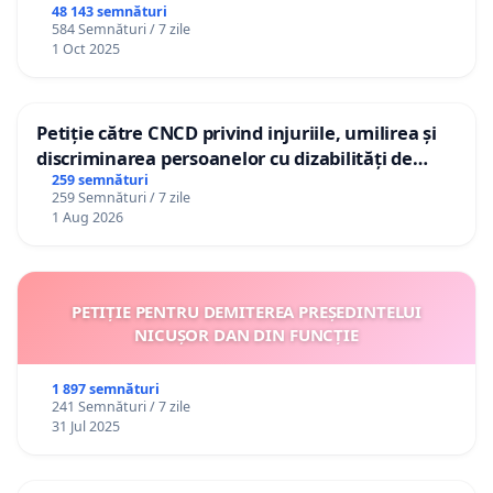
48 143 semnături
584 Semnături / 7 zile
1 Oct 2025
Petiție către CNCD privind injuriile, umilirea și
discriminarea persoanelor cu dizabilități de
către utilizatorul TikTok „Gorici”
259 semnături
259 Semnături / 7 zile
1 Aug 2026
PETIȚIE PENTRU DEMITEREA PREȘEDINTELUI
NICUȘOR DAN DIN FUNCȚIE
1 897 semnături
241 Semnături / 7 zile
31 Jul 2025