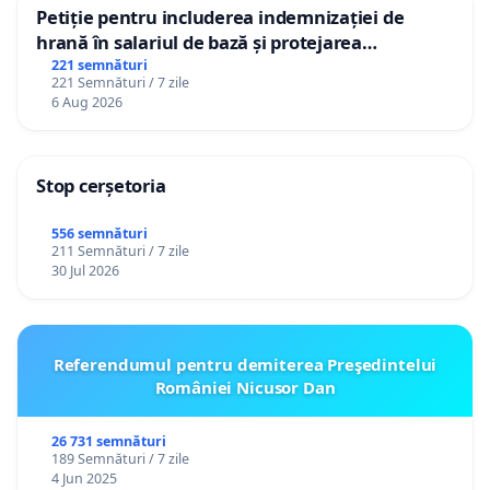
Petiție pentru includerea indemnizației de
hrană în salariul de bază și protejarea
gradațiilor de vechime pentru asistenții
221 semnături
221 Semnături / 7 zile
personali
6 Aug 2026
Stop cerșetoria
556 semnături
211 Semnături / 7 zile
30 Jul 2026
Referendumul pentru demiterea Preşedintelui
României Nicusor Dan
26 731 semnături
189 Semnături / 7 zile
4 Jun 2025