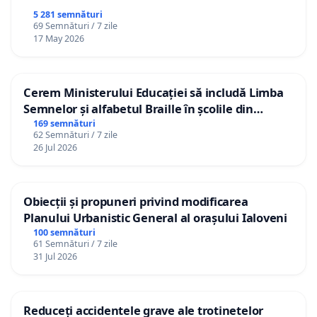
5 281 semnături
69 Semnături / 7 zile
17 May 2026
Cerem Ministerului Educației să includă Limba
Semnelor și alfabetul Braille în școlile din
Republica Moldova!
169 semnături
62 Semnături / 7 zile
26 Jul 2026
Obiecții și propuneri privind modificarea
Planului Urbanistic General al orașului Ialoveni
100 semnături
61 Semnături / 7 zile
31 Jul 2026
Reduceți accidentele grave ale trotinetelor