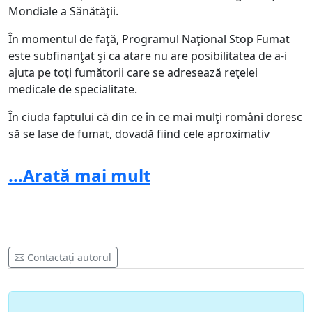
Mondiale a Sănătăţii.
În momentul de faţă, Programul Naţional Stop Fumat
este subfinanţat şi ca atare nu are posibilitatea de a-i
ajuta pe toţi fumătorii care se adresează reţelei
medicale de specialitate.
În ciuda faptului că din ce în ce mai mulţi români doresc
să se lase de fumat, dovadă fiind cele aproximativ
10.000 de apeluri la numărul telefonic gratuit
(STOPFUMAT), pus la dispoziţie în cadrul Programului
...Arată mai mult
Naţional Stop Fumat, finanţarea oferită de Ministerul
Sănătăţii este insuficientă pentru tratarea tuturor celor
care şi-au exprimat dorinţa de a primi ajutor pentru a
opri fumatul.
Contactați autorul
Să nu acceptăm moartea datorată fumatului ca o
fatalitate; putem acţiona împreună şi să creştem
şansele de a avea o viaţă sănătoasă!