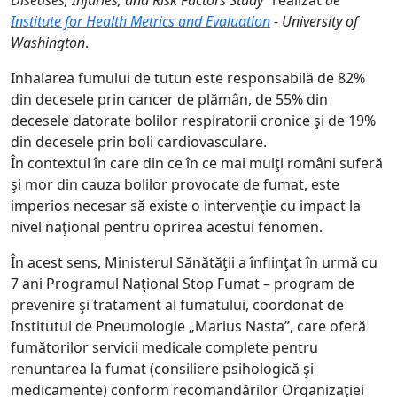
Diseases, Injuries, and Risk Factors Study
” realizat
de
Institute for Health Metrics and Evaluation
- University of
Washington
.
Inhalarea fumului de tutun este responsabilă de 82%
din decesele prin cancer de plămân, de 55% din
decesele datorate bolilor respiratorii cronice şi de 19%
din decesele prin boli cardiovasculare.
În contextul în care din ce în ce mai mulţi români suferă
şi mor din cauza bolilor provocate de fumat, este
imperios necesar să existe o intervenţie cu impact la
nivel naţional pentru oprirea acestui fenomen.
În acest sens, Ministerul Sănătăţii a înfiinţat în urmă cu
7 ani Programul Naţional Stop Fumat – program de
prevenire şi tratament al fumatului, coordonat de
Institutul de Pneumologie „Marius Nasta”, care oferă
fumătorilor servicii medicale complete pentru
renuntarea la fumat (consiliere psihologică şi
medicamente) conform recomandărilor Organizaţiei