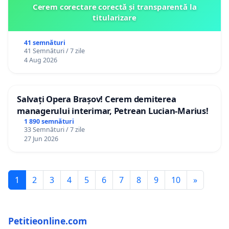
Cerem corectare corectă și transparentă la
titularizare
41 semnături
41 Semnături / 7 zile
4 Aug 2026
Salvați Opera Brașov! Cerem demiterea
managerului interimar, Petrean Lucian-Marius!
1 890 semnături
33 Semnături / 7 zile
27 Jun 2026
1
2
3
4
5
6
7
8
9
10
»
Petitieonline.com