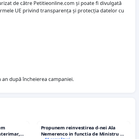
izat de către Petitieonline.com și poate fi divulgată
ormele UE privind transparența și protecția datelor cu
n an după încheierea campaniei.
rem
Propunem reinvestirea d-nei Ala
terimar,
Nemerenco in functia de Ministru al