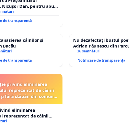
rea Președintelui
 Nicușor Dan, pentru abuz
e și discreditarea statului
emnături
re de transparență
tanasierea câinilor și
Nu dezafectați bustul poe
în Bacău
Adrian Păunescu din Parc
mnături
Icoanei! Stop cenzurii cult
36 semnături
re de transparență
Notificare de transparență
ție privind eliminarea
ului reprezentat de câinii
 și fără stăpân din comuna
Tunari
rivind eliminarea
ui reprezentat de câinii
și fără stăpân din comuna
turi