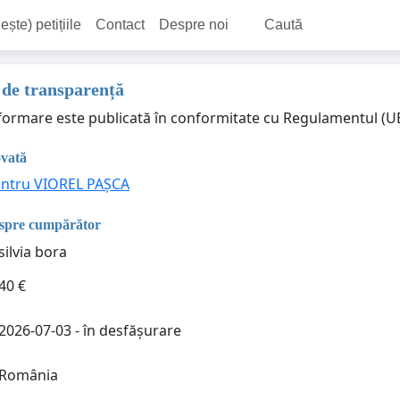
ește) petițiile
Contact
Despre noi
Caută
 de transparență
formare este publicată în conformitate cu Regulamentul (UE) 
ovată
entru VIOREL PAȘCA
espre cumpărător
silvia bora
40 €
2026-07-03 - în desfășurare
România