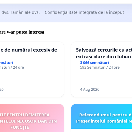
 dvs. rămân ale dvs.
Confidențialitate integrată de la început
care v-ar putea interesa
ne de numărul excesiv de
Salvează cercurile cu act
extrașcolare din cluburil
palatele copiilor
mnături
3 066 semnături
ături / 24 ore
593 Semnături / 24 ore
26
4 Aug 2026
ȚIE PENTRU DEMITEREA
Referendumul pentru d
INTELUI NICUȘOR DAN DIN
Preşedintelui României N
FUNCȚIE