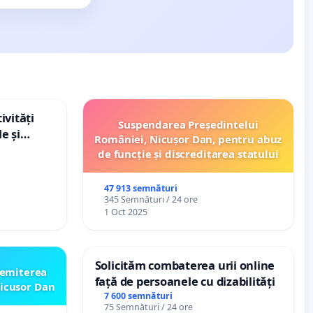
ivități
Suspendarea Președintelui
e și
României, Nicușor Dan, pentru abuz
de funcție și discreditarea statului
47 913 semnături
345 Semnături / 24 ore
1 Oct 2025
Solicităm combaterea urii online
emiterea
față de persoanele cu dizabilități
icusor Dan
7 600 semnături
75 Semnături / 24 ore