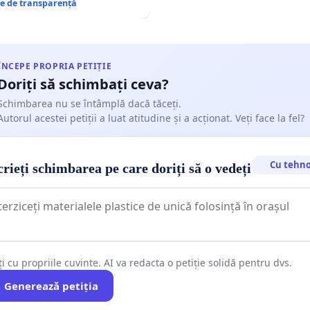
re de transparență
ÎNCEPE PROPRIA PETIȚIE
Doriți să schimbați ceva?
Schimbarea nu se întâmplă dacă tăceți.
Autorul acestei petiții a luat atitudine și a acționat. Veți face la fel?
Cu tehno
rieți schimbarea pe care doriți să o vedeți
ți cu propriile cuvinte. AI va redacta o petiție solidă pentru dvs.
Generează petiția