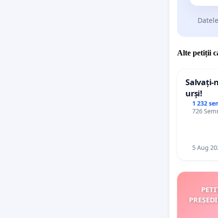
Datele
Alte petiții 
Salvați-
urși!
1 232 se
726 Semn
5 Aug 20
PETI
PREȘED