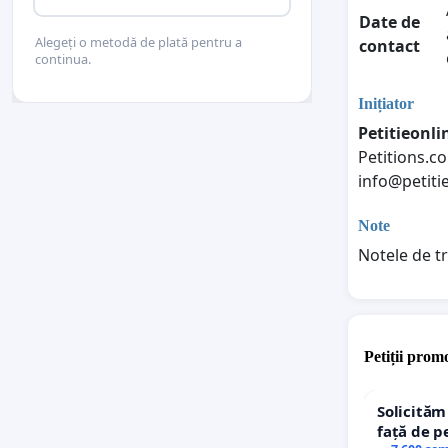
Date de
Alegeți o metodă de plată pentru a
contact
continua.
Inițiator
Petitieonl
Petitions.
info@petiti
Note
Notele de t
Petiții promo
Solicităm
față de p