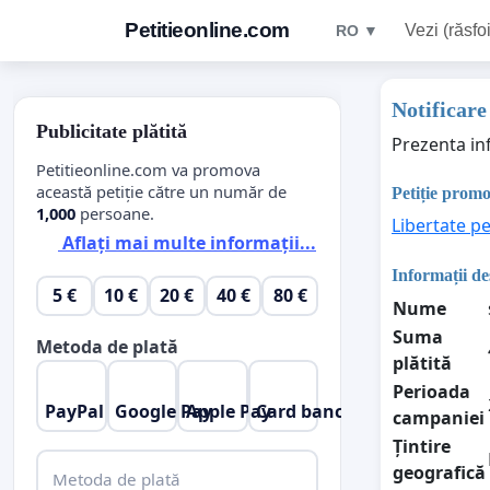
Petitieonline.com
Vezi (răsfoi
RO ▼
Notificare
Publicitate plătită
Prezenta in
Petitieonline.com va promova
această petiție către un număr de
Petiție prom
1,000
persoane.
Libertate p
Aflați mai multe informații...
Informații d
5 €
10 €
20 €
40 €
80 €
Nume
Suma
Metoda de plată
plătită
Perioada
PayPal
Google Pay
Apple Pay
Card bancar
campaniei
Țintire
geografică
Metoda de plată