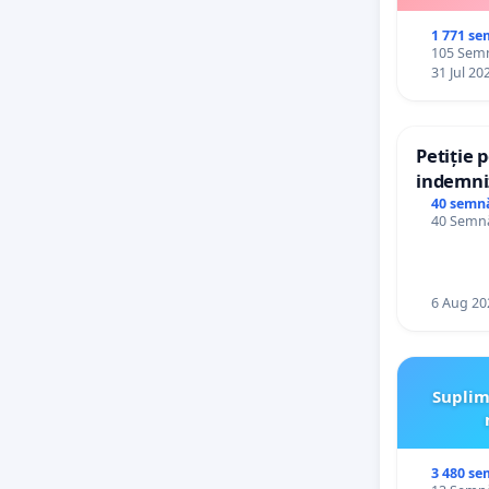
1 771 se
105 Semn
31 Jul 20
Petiție 
indemniz
de bază 
40 semn
40 Semnă
de vechi
personal
6 Aug 20
Suplim
3 480 se