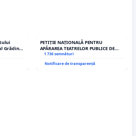
tului
PETIȚIE NAȚIONALĂ PENTRU
ul Grădina
APĂRAREA TEATRELOR PUBLICE DE
urale!
REPERTORIU DIN ROMÂNIA
1 736 semnături
Notificare de transparență