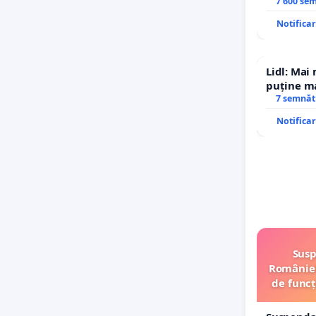
7 600 se
Notifica
Lidl: Mai
puține ma
7 semnăt
Notifica
Susp
României
de funcț