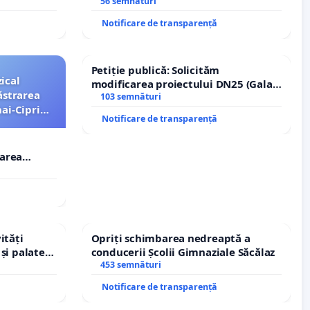
Sanatatii
56 semnături
Notificare de transparență
Petiție publică: Solicităm
ical
modificarea proiectului DN25 (Galați
ăstrarea
– Hanu Conachi) prin devierea
103 semnături
ai-Ciprian
traseului în afara localităților!
Notificare de transparență
rarea
i-Ciprian
ități
Opriți schimbarea nedreaptă a
și palatele
conducerii Școlii Gimnaziale Săcălaz
453 semnături
Notificare de transparență