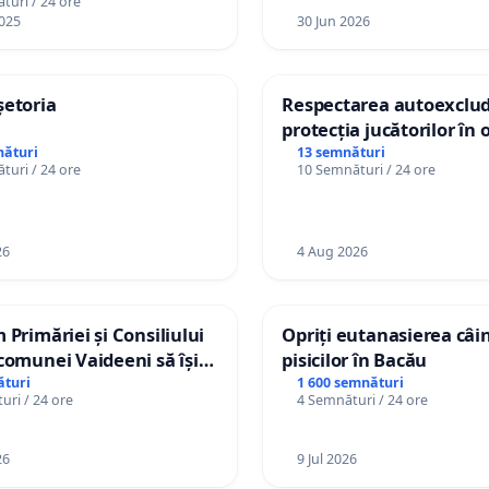
turi / 24 ore
025
30 Jun 2026
șetoria
Respectarea autoexclude
protecția jucătorilor în 
casino
nături
13 semnături
turi / 24 ore
10 Semnături / 24 ore
26
4 Aug 2026
m Primăriei și Consiliului
Opriți eutanasierea câini
 comunei Vaideeni să își
pisicilor în Bacău
efectiv atribuțiile legale
ături
1 600 semnături
uri / 24 ore
4 Semnături / 24 ore
prezinte interesele
lor în raport cu APAVIL
ratorul serviciului de apă!
26
9 Jul 2026