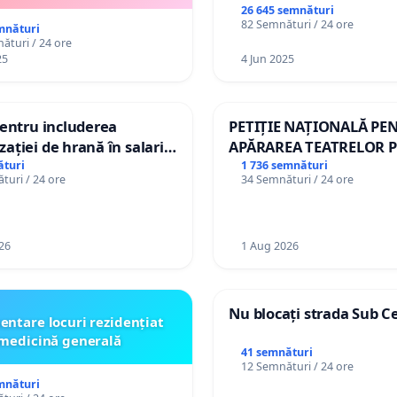
26 645 semnături
82 Semnături / 24 ore
mnături
ături / 24 ore
25
4 Jun 2025
pentru includerea
PETIȚIE NAȚIONALĂ PE
ației de hrană în salariul
APĂRAREA TEATRELOR P
și protejarea gradațiilor
DE REPERTORIU DIN R
ături
1 736 semnături
turi / 24 ore
34 Semnături / 24 ore
me pentru asistenții
i
26
1 Aug 2026
Nu blocați strada Sub C
entare locuri rezidențiat
medicină generală
41 semnături
12 Semnături / 24 ore
mnături