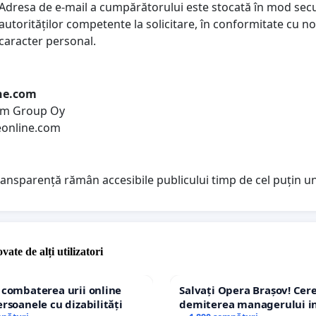
Adresa de e-mail a cumpărătorului este stocată în mod secur
autorităților competente la solicitare, în conformitate cu n
caracter personal.
ine.com
com Group Oy
eonline.com
ransparență rămân accesibile publicului timp de cel puțin u
vate de alți utilizatori
 combaterea urii online
Salvați Opera Brașov! Ce
ersoanele cu dizabilități
demiterea managerului in