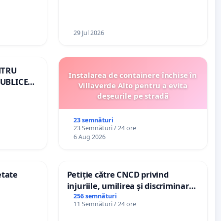
29 Jul 2026
NTRU
Instalarea de containere închise în
UBLICE
Villaverde Alto pentru a evita
OMÂNIA
deșeurile pe stradă
23 semnături
23 Semnături / 24 ore
6 Aug 2026
etate
Petiție către CNCD privind
injuriile, umilirea și discriminarea
persoanelor cu dizabilități de
256 semnături
11 Semnături / 24 ore
către utilizatorul TikTok „Gorici”