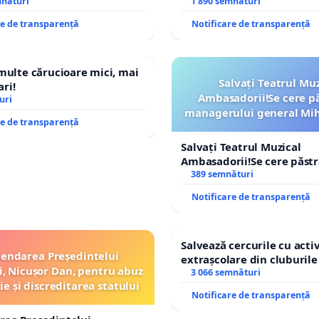
mnături
Petrean Lucian-Marius!
1 890 semnături
re de transparență
Notificare de transparență
 multe cărucioare mici, mai
Salvați Teatrul Muz
ri!
Ambasadorii!Se cere p
uri
managerului general Mih
re de transparență
ROGOJAN
Salvați Teatrul Muzical
Ambasadorii!Se cere păst
managerului general Miha
389 semnături
ROGOJAN
Notificare de transparență
Salvează cercurile cu activ
endarea Președintelui
extrașcolare din cluburile 
, Nicușor Dan, pentru abuz
copiilor
3 066 semnături
ie și discreditarea statului
Notificare de transparență