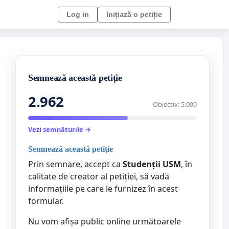
Log in
Inițiază o petiție
Semnează această petiție
2.962
Obiectiv: 5.000
Vezi semnăturile →
Semnează această petiție
Prin semnare, accept ca
Studenții USM
, în
calitate de creator al petiției, să vadă
informațiile pe care le furnizez în acest
formular.
Nu vom afișa public online următoarele