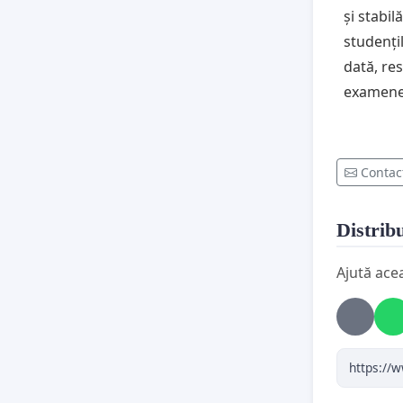
și stabi
studenți
dată, re
examenel
Contac
Distribu
Ajută ace