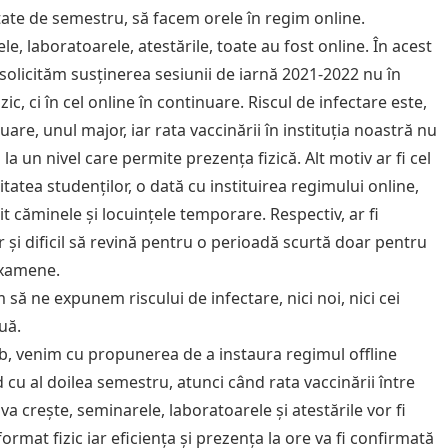
ate de semestru, să facem orele în regim online.
e, laboratoarele, atestările, toate au fost online. În acest
 solicităm susținerea sesiunii de iarnă 2021-2022 nu în
zic, ci în cel online în continuare. Riscul de infectare este,
uare, unul major, iar rata vaccinării în instituția noastră nu
 la un nivel care permite prezența fizică. Alt motiv ar fi cel
tatea studenților, o dată cu instituirea regimului online,
t căminele și locuințele temporare. Respectiv, ar fi
r și dificil să revină pentru o perioadă scurtă doar pentru
examene.
să ne expunem riscului de infectare, nici noi, nici cei
uă.
b, venim cu propunerea de a instaura regimul offline
 cu al doilea semestru, atunci când rata vaccinării între
va crește, seminarele, laboratoarele și atestările vor fi
format fizic iar eficiența și prezența la ore va fi confirmată