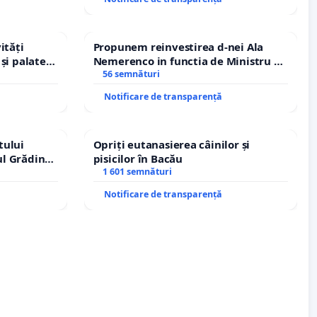
ități
Propunem reinvestirea d-nei Ala
și palatele
Nemerenco in functia de Ministru al
Sanatatii
56 semnături
Notificare de transparență
tului
Opriți eutanasierea câinilor și
ul Grădina
pisicilor în Bacău
urale!
1 601 semnături
Notificare de transparență