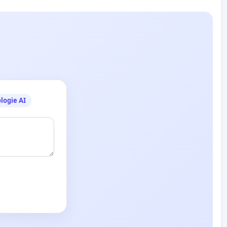
logie AI