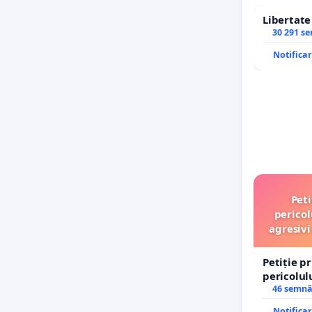
Libertat
30 291 s
Notifica
Peti
pericol
agresivi
Petiție p
pericolul
agresivi 
46 semnă
Tunari
Notifica