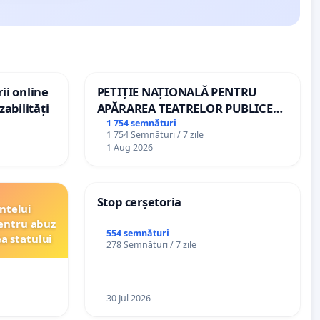
ii online
PETIȚIE NAȚIONALĂ PENTRU
zabilități
APĂRAREA TEATRELOR PUBLICE
DE REPERTORIU DIN ROMÂNIA
1 754 semnături
1 754 Semnături / 7 zile
1 Aug 2026
Stop cerșetoria
ntelui
entru abuz
554 semnături
ea statului
278 Semnături / 7 zile
30 Jul 2026