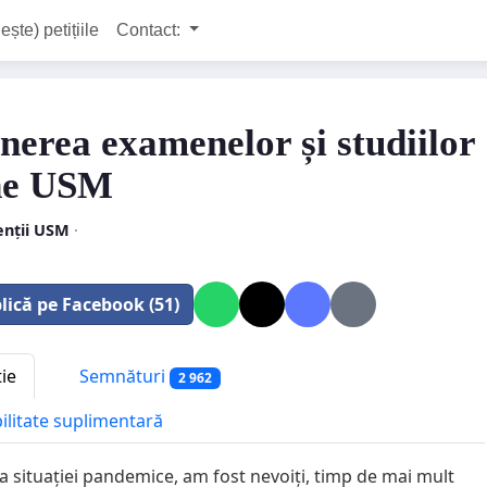
ește) petițiile
Contact:
inerea examenelor și studiilor
ne USM
enții USM
·
lică pe Facebook (51)
tie
Semnături
2 962
bilitate suplimentară
a situației pandemice, am fost nevoiți, timp de mai mult