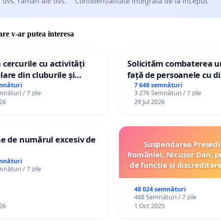
 dvs. rămân ale dvs.
Confidențialitate integrată de la început
care v-ar putea interesa
 cercurile cu activități
Solicităm combaterea ur
lare din cluburile și
față de persoanele cu di
 copiilor
mnături
7 648 semnături
nături / 7 zile
3 276 Semnături / 7 zile
26
29 Jul 2026
ne de numărul excesiv de
Suspendarea Președi
României, Nicușor Dan, p
mnături
de funcție și discreditar
nături / 7 zile
48 024 semnături
468 Semnături / 7 zile
26
1 Oct 2025