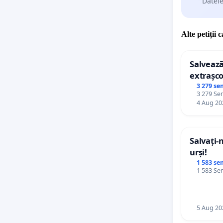
Datele
Alte petiții 
Salvează
extrașco
palatele
3 279 se
3 279 Sem
4 Aug 20
Salvați-
urși!
1 583 se
1 583 Sem
5 Aug 20