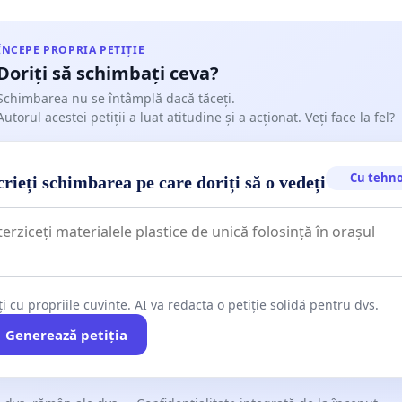
ÎNCEPE PROPRIA PETIȚIE
Doriți să schimbați ceva?
Schimbarea nu se întâmplă dacă tăceți.
Autorul acestei petiții a luat atitudine și a acționat. Veți face la fel?
Cu tehno
rieți schimbarea pe care doriți să o vedeți
ți cu propriile cuvinte. AI va redacta o petiție solidă pentru dvs.
Generează petiția