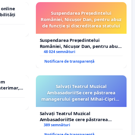
 online
Suspendarea Președintelui
bilități
României, Nicușor Dan, pentru abuz
de funcție și discreditarea statului
Suspendarea Președintelui
României, Nicușor Dan, pentru abuz
de funcție și discreditarea statului
48 024 semnături
Notificare de transparență
rem
Salvați Teatrul Muzical
terimar,
Ambasadorii!Se cere păstrarea
managerului general Mihai-Ciprian
ROGOJAN
Salvați Teatrul Muzical
Ambasadorii!Se cere păstrarea
managerului general Mihai-Ciprian
389 semnături
ROGOJAN
Notificare de transparență