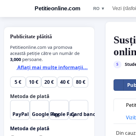
Petitieonline.com
Vezi (răsfoi
RO ▼
Publicitate plătită
Susț
Petitieonline.com va promova
onli
această petiție către un număr de
3,000
persoane.
Stud
S
Aflați mai multe informații...
5 €
10 €
20 €
40 €
80 €
Pub
Metoda de plată
Peti
PayPal
Google Pay
Apple Pay
Card bancar
Vizi
Metoda de plată
Din cauz