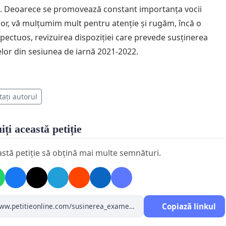
lă. Deoarece se promovează constant importanța vocii
lor, vă mulțumim mult pentru atenție și rugăm, încă o
spectuos, revizuirea dispoziției care prevede susținerea
or din sesiunea de iarnă 2021-2022.
tați autorul
iți această petiție
astă petiție să obțină mai multe semnături.
Copiază linkul