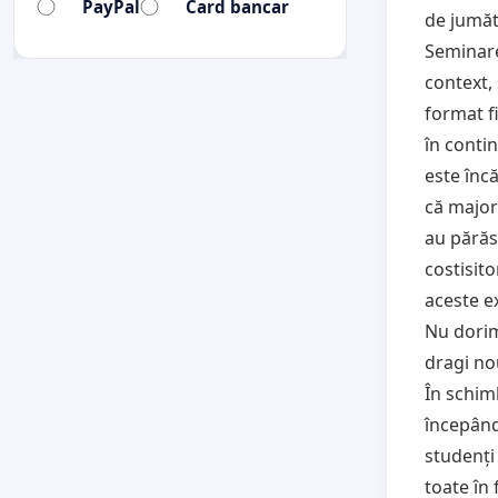
PayPal
Card bancar
de jumăt
Seminarel
context,
format fi
în contin
este încă
că majori
au părăsi
costisito
aceste 
Nu dorim 
dragi no
În schim
începând
studenți 
toate în 