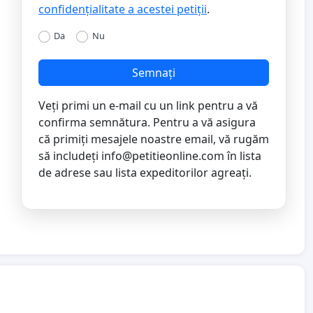
confidențialitate a acestei petiții
.
Da
Nu
Semnați
Veți primi un e-mail cu un link pentru a vă
confirma semnătura. Pentru a vă asigura
că primiți mesajele noastre email, vă rugăm
să includeți
info@petitieonline.com
în lista
de adrese sau lista expeditorilor agreați.