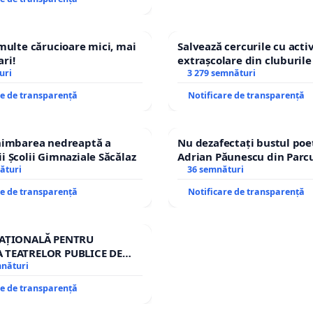
 multe cărucioare mici, mai
Salvează cercurile cu activ
ri!
extrașcolare din cluburile 
uri
copiilor
3 279 semnături
re de transparență
Notificare de transparență
chimbarea nedreaptă a
Nu dezafectați bustul poe
i Școlii Gimnaziale Săcălaz
Adrian Păunescu din Parc
ături
Icoanei! Stop cenzurii cult
36 semnături
re de transparență
Notificare de transparență
NAȚIONALĂ PENTRU
 TEATRELOR PUBLICE DE
RIU DIN ROMÂNIA
mnături
re de transparență