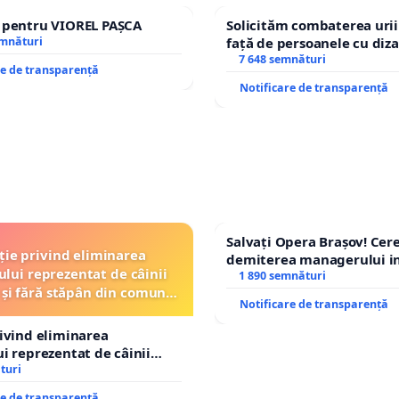
e pentru VIOREL PAȘCA
Solicităm combaterea urii
emnături
față de persoanele cu diza
7 648 semnături
re de transparență
Notificare de transparență
Salvați Opera Brașov! Ce
ție privind eliminarea
demiterea managerului in
ului reprezentat de câinii
Petrean Lucian-Marius!
1 890 semnături
 și fără stăpân din comuna
Notificare de transparență
Tunari
rivind eliminarea
ui reprezentat de câinii
și fără stăpân din comuna
turi
re de transparență