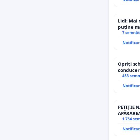
Lidl: Mai
puține ma
7 semnăt
Notifica
Opriți s
conduceri
453 semn
Notifica
PETIȚIE 
APĂRAREA
REPERTO
1 754 se
Notifica