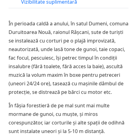
Vizibilitate suplimentară
În perioada caldă a anului, în satul Dumeni, comuna
Duruitoarea Nouă, raionul Râșcani, sute de turiști
se instalează cu corturi pe o plajă improvizată,
neautorizată, unde lasă tone de gunoi, taie copaci,
fac focul, pescuiesc, își petrec timpul în condiții
insalubre (fără toalete, fără acces la baie), ascultă
muzică la volum maxim în boxe pentru petreceri
(uneori 24/24 ore), tasează cu mașinile dâmbul de
protecție, se distrează pe bărci cu motor etc.
În fâșia forestieră de pe mal sunt mai multe
mormane de gunoi, cu muște, și miros
corespunzător, iar corturile și alte spații de odihnă
sunt instalate uneori și la 5-10 m distanță.