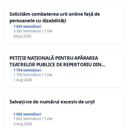
Moldovei” și primarul comunei nu au știut să ne
Solicităm combaterea urii online față de
răspundă dacă există studii despre valoarea
persoanele cu dizabilități
biodiversității și habitatelor din regiune. Procedura
7 655 semnături
de facilitare a transformării fâșiei în zonă de
3 283 Semnături / 7 zile
29 Jul 2026
agrement nu ia în calcul nici impactul activităților
de agrement asupra biodiversității, nici distanța
față de casele localnicilor, nici digul de protecție.
PETIȚIE NAȚIONALĂ PENTRU APĂRAREA
TEATRELOR PUBLICE DE REPERTORIU DIN
(detalii despre plaja de la dumeni găsiți în
ROMÂNIA
1 754 semnături
materialul multimedia al Ecopresa
).
1 754 Semnături / 7 zile
1 Aug 2026
Salvați-ne de numărul excesiv de urși!
1 602 semnături
1 602 Semnături / 7 zile
5 Aug 2026