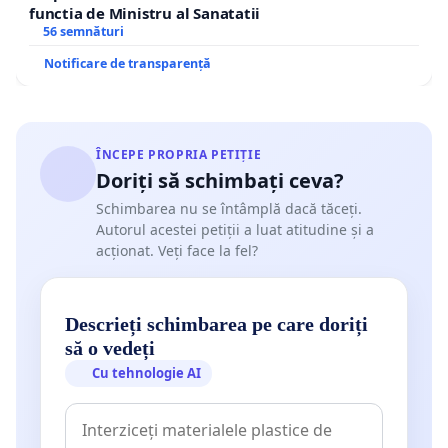
functia de Ministru al Sanatatii
și rezervație naturală.
56 semnături
Notificare de transparență
ÎNCEPE PROPRIA PETIȚIE
Doriți să schimbați ceva?
Schimbarea nu se întâmplă dacă tăceți.
Autorul acestei petiții a luat atitudine și a
acționat. Veți face la fel?
Descrieți schimbarea pe care doriți
să o vedeți
Cu tehnologie AI