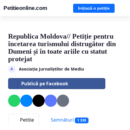
Petitieonline.com
Inițiază o petiție
Republica Moldova// Petiție pentru
încetarea turismului distrugător din
Dumeni și în toate ariile cu statut
protejat
Asociația Jurnaliștilor de Mediu
·
A
Publică pe Facebook
Petitie
Semnături
1 338