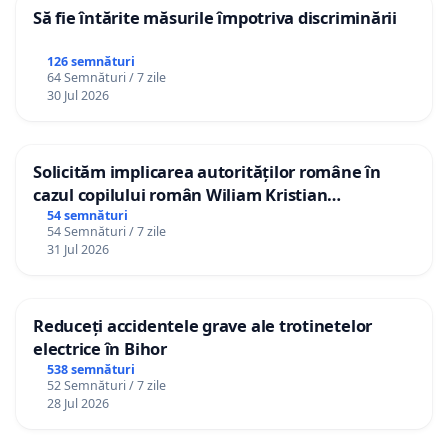
arie de protecție specială avifaunistică din 2007.
Să fie întărite măsurile împotriva discriminării
Astfel, în mod respectuos, vă rugăm insistent să ne
126 semnături
64 Semnături / 7 zile
ajutați la soluționarea acestei probleme, inclusiv prin
30 Jul 2026
conlucrare cu alte structuri competente (Poliția de
Frontieră, Ministerul Mediului, Agenția de Mediu,
Agenția ”Apele Moldovei”, Ministerul Afacerilor Interne
Solicităm implicarea autorităților române în
etc.).
cazul copilului român Wiliam Kristian
Gheorghe, aflat în plasament în Danemarca de
54 semnături
54 Semnături / 7 zile
Cerem implicarea structurilor competente pentru
12 ani
31 Jul 2026
a interzice desfășurarea agrementului pe
teritoriul satului Dumeni
. Vom fi recunoscători
pentru informarea populației despre acțiunile și
Reduceți accidentele grave ale trotinetelor
electrice în Bihor
măsurile efectuate. Puteți conta pe sprijinul nostru în
538 semnături
caz de necesitate în adresarea către instanțele
52 Semnături / 7 zile
competente, inclusiv de nivel raional și republican. Cu
28 Jul 2026
respect, locuitorii satului Dumeni, comuna Duruitoarea