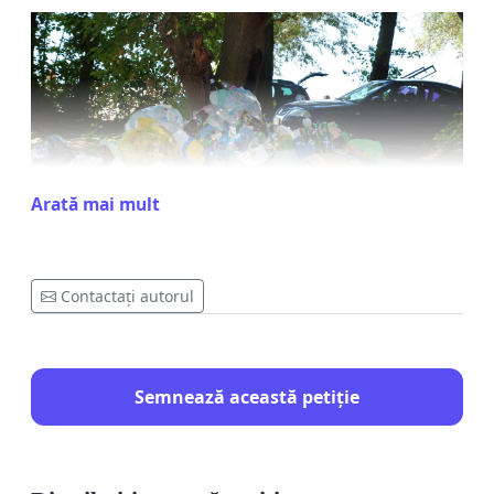
Arată mai mult
Contactați autorul
Semnează această petiție