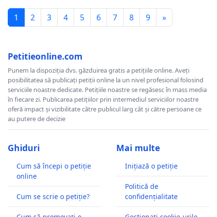
Nouă, raionul Rîșcani.
1
2
3
4
5
6
7
8
9
»
Deocamdată nu au primit niciun răspuns.
Petitieonline.com
Potrivit declarațiilor Agenției Apele Moldovei, fâșia
Punem la dispoziția dvs. găzduirea gratis a petițiile online. Aveți
posibilitatea să publicați petiții online la un nivel profesional folosind
este în gestiunea sa ”doar pe hârtie”. Nu dispune de
serviciile noastre dedicate. Petițiile noastre se regăsesc în mass media
subdiviziuni locale, de resurse umane și financiare
în fiecare zi. Publicarea petițiilor prin intermediul serviciilor noastre
oferă impact și vizibilitate către publicul larg cât și către persoane ce
și are nevoie de o reorganizare instituțională. Plaja
au putere de decizie
este vizitată sistematic de Inspectoratul pentru
Protecția Mediului, de poliție, poliția de frontieră,
Ghiduri
Mai multe
APL – toate se plâng că nu au resursele sau
competențele necesare să protejeze fâșia.
Cum să începi o petiție
Inițiază o petiție
online
O colaborare complexă, intersectorială între
Politică de
Cum se scrie o petiție?
confidențialitate
structurile date, pe subiectul plajei din Dumeni, nu
există.
Cum să promovați o
Gestionați cookie-urile