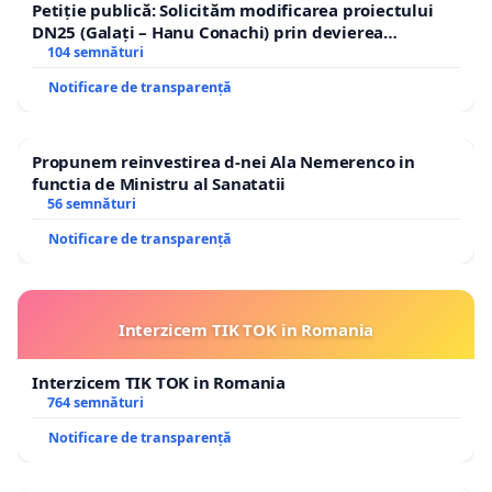
Petiție publică: Solicităm modificarea proiectului
DN25 (Galați – Hanu Conachi) prin devierea
traseului în afara localităților!
104 semnături
Notificare de transparență
Propunem reinvestirea d-nei Ala Nemerenco in
functia de Ministru al Sanatatii
56 semnături
Notificare de transparență
Interzicem TIK TOK in Romania
Interzicem TIK TOK in Romania
764 semnături
Notificare de transparență