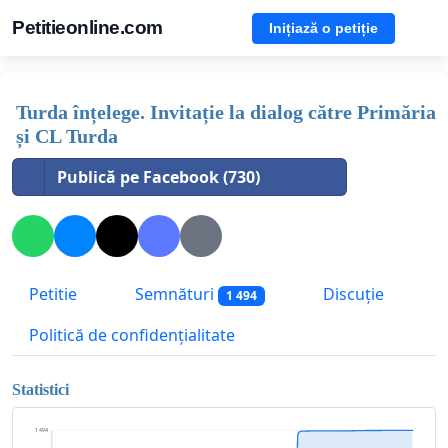
Petitieonline.com
Inițiază o petiție
Turda înțelege. Invitație la dialog către Primăria
și CL Turda
Publică pe Facebook (730)
Petitie
Semnături
Discuție
1 494
Politică de confidențialitate
Statistici
1 494