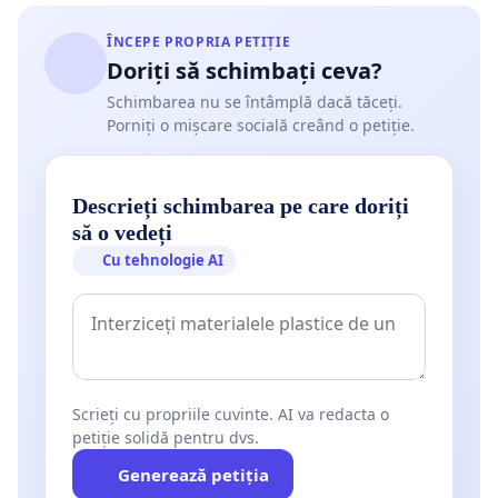
ÎNCEPE PROPRIA PETIȚIE
Doriți să schimbați ceva?
Schimbarea nu se întâmplă dacă tăceți.
Porniți o mișcare socială creând o petiție.
Descrieți schimbarea pe care doriți
să o vedeți
Cu tehnologie AI
Scrieți cu propriile cuvinte. AI va redacta o
petiție solidă pentru dvs.
Generează petiția