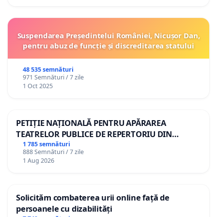
Suspendarea Președintelui României, Nicușor Dan,
pentru abuz de funcție și discreditarea statului
48 535 semnături
971 Semnături / 7 zile
1 Oct 2025
PETIȚIE NAȚIONALĂ PENTRU APĂRAREA
TEATRELOR PUBLICE DE REPERTORIU DIN
ROMÂNIA
1 785 semnături
888 Semnături / 7 zile
1 Aug 2026
Solicităm combaterea urii online față de
persoanele cu dizabilități