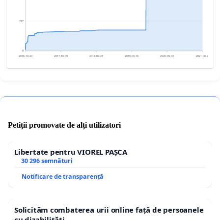
747
0
2016-10-20
2017-10-09
2018-09-27
2019-09-16
2020-09-03
2021-08-23
Petiții promovate de alți utilizatori
Libertate pentru VIOREL PAȘCA
30 296 semnături
Notificare de transparență
Solicităm combaterea urii online față de persoanele
cu dizabilități