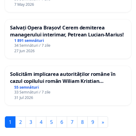
7 May 2026
Salvați Opera Brașov! Cerem demiterea
managerului interimar, Petrean Lucian-Marius!
1 891 semnături
34 Semnături / 7 zile
27 Jun 2026
Solicităm implicarea autorităților române în
cazul copilului român Wiliam Kristian
Gheorghe, aflat în plasament în Danemarca de
55 semnături
33 Semnături / 7 zile
12 ani
31 Jul 2026
1
2
3
4
5
6
7
8
9
»