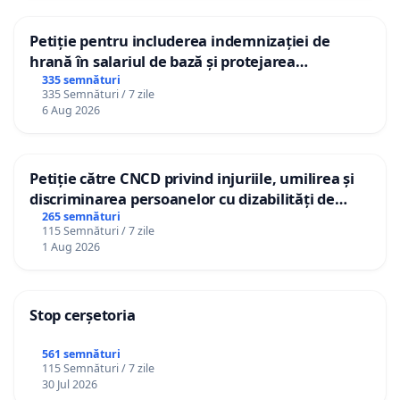
Petiție pentru includerea indemnizației de
hrană în salariul de bază și protejarea
gradațiilor de vechime pentru asistenții
335 semnături
335 Semnături / 7 zile
personali
6 Aug 2026
Petiție către CNCD privind injuriile, umilirea și
discriminarea persoanelor cu dizabilități de
către utilizatorul TikTok „Gorici”
265 semnături
115 Semnături / 7 zile
1 Aug 2026
Stop cerșetoria
561 semnături
115 Semnături / 7 zile
30 Jul 2026