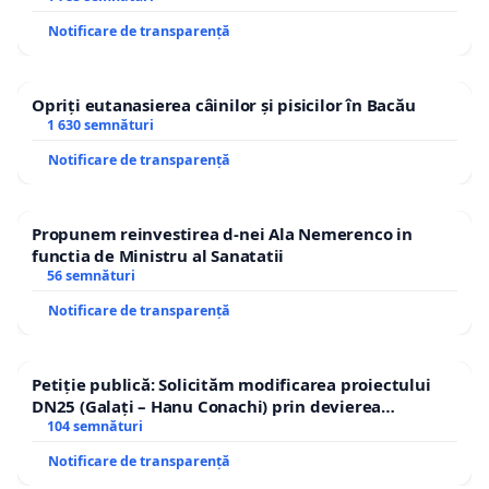
Notificare de transparență
Opriți eutanasierea câinilor și pisicilor în Bacău
1 630 semnături
Notificare de transparență
Propunem reinvestirea d-nei Ala Nemerenco in
functia de Ministru al Sanatatii
56 semnături
Notificare de transparență
Petiție publică: Solicităm modificarea proiectului
DN25 (Galați – Hanu Conachi) prin devierea
traseului în afara localităților!
104 semnături
Notificare de transparență