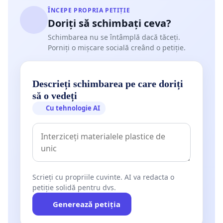
ÎNCEPE PROPRIA PETIȚIE
Doriți să schimbați ceva?
Schimbarea nu se întâmplă dacă tăceți.
Porniți o mișcare socială creând o petiție.
Descrieți schimbarea pe care doriți
să o vedeți
Cu tehnologie AI
Scrieți cu propriile cuvinte. AI va redacta o
petiție solidă pentru dvs.
Generează petiția