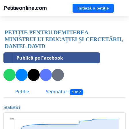
Petitieonline.com
Inițiază o petiție
PETIȚIE PENTRU DEMITEREA
MINISTRULUI EDUCAȚIEI ȘI CERCETĂRII,
DANIEL DAVID
Publică pe Facebook
Petitie
Semnături
1 817
Statistici
1 817