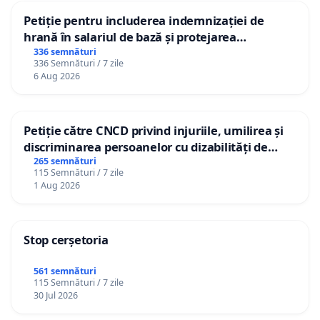
Petiție pentru includerea indemnizației de
hrană în salariul de bază și protejarea
gradațiilor de vechime pentru asistenții
336 semnături
336 Semnături / 7 zile
personali
6 Aug 2026
Petiție către CNCD privind injuriile, umilirea și
discriminarea persoanelor cu dizabilități de
către utilizatorul TikTok „Gorici”
265 semnături
115 Semnături / 7 zile
1 Aug 2026
Stop cerșetoria
561 semnături
115 Semnături / 7 zile
30 Jul 2026