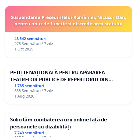
Suspendarea Președintelui României, Nicușor Dan,
pentru abuz de funcție și discreditarea statului
48 542 semnături
978 Semnături / 7 zile
1 Oct 2025
PETIȚIE NAȚIONALĂ PENTRU APĂRAREA
TEATRELOR PUBLICE DE REPERTORIU DIN
ROMÂNIA
1 785 semnături
888 Semnături / 7 zile
1 Aug 2026
Solicităm combaterea urii online față de
persoanele cu dizabilități
7 749 semnături