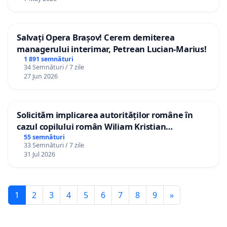
Salvați Opera Brașov! Cerem demiterea
managerului interimar, Petrean Lucian-Marius!
1 891 semnături
34 Semnături / 7 zile
27 Jun 2026
Solicităm implicarea autorităților române în
cazul copilului român Wiliam Kristian
Gheorghe, aflat în plasament în Danemarca de
55 semnături
33 Semnături / 7 zile
12 ani
31 Jul 2026
1
2
3
4
5
6
7
8
9
»