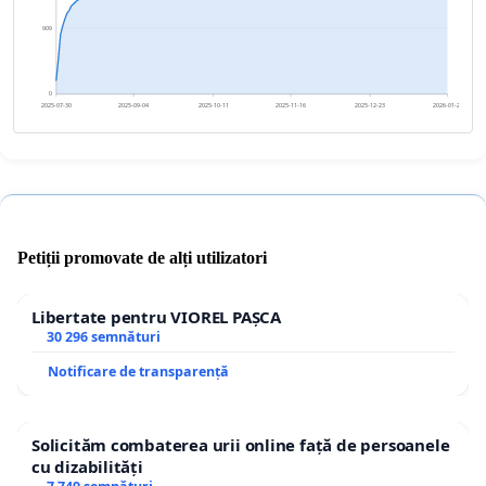
909
0
2025-07-30
2025-09-04
2025-10-11
2025-11-16
2025-12-23
2026-01-28
Petiții promovate de alți utilizatori
Libertate pentru VIOREL PAȘCA
30 296 semnături
Notificare de transparență
Solicităm combaterea urii online față de persoanele
cu dizabilități