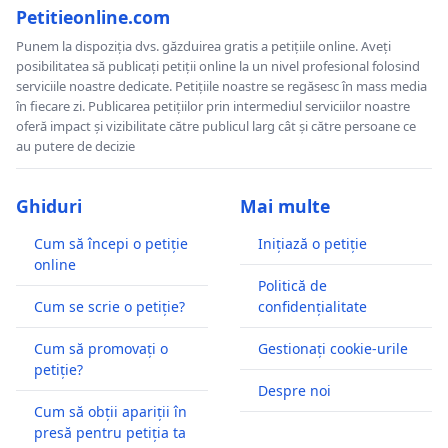
Petitieonline.com
Punem la dispoziția dvs. găzduirea gratis a petițiile online. Aveți
posibilitatea să publicați petiții online la un nivel profesional folosind
serviciile noastre dedicate. Petițiile noastre se regăsesc în mass media
în fiecare zi. Publicarea petițiilor prin intermediul serviciilor noastre
oferă impact și vizibilitate către publicul larg cât și către persoane ce
au putere de decizie
Ghiduri
Mai multe
Cum să începi o petiție
Inițiază o petiție
online
Politică de
Cum se scrie o petiție?
confidențialitate
Cum să promovați o
Gestionați cookie-urile
petiție?
Despre noi
Cum să obții apariții în
presă pentru petiția ta