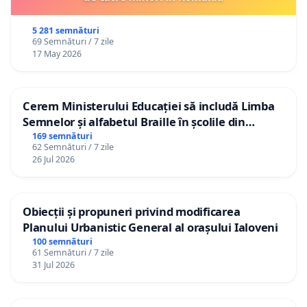
5 281 semnături
69 Semnături / 7 zile
17 May 2026
Cerem Ministerului Educației să includă Limba
Semnelor și alfabetul Braille în școlile din
Republica Moldova!
169 semnături
62 Semnături / 7 zile
26 Jul 2026
Obiecții și propuneri privind modificarea
Planului Urbanistic General al orașului Ialoveni
100 semnături
61 Semnături / 7 zile
31 Jul 2026