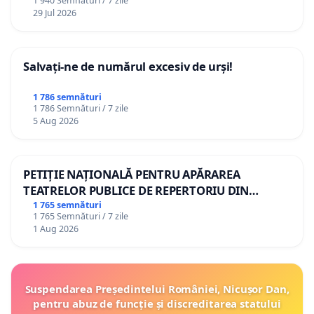
1 940 Semnături / 7 zile
29 Jul 2026
Salvați-ne de numărul excesiv de urși!
1 786 semnături
1 786 Semnături / 7 zile
5 Aug 2026
PETIȚIE NAȚIONALĂ PENTRU APĂRAREA
TEATRELOR PUBLICE DE REPERTORIU DIN
ROMÂNIA
1 765 semnături
1 765 Semnături / 7 zile
1 Aug 2026
Suspendarea Președintelui României, Nicușor Dan,
pentru abuz de funcție și discreditarea statului