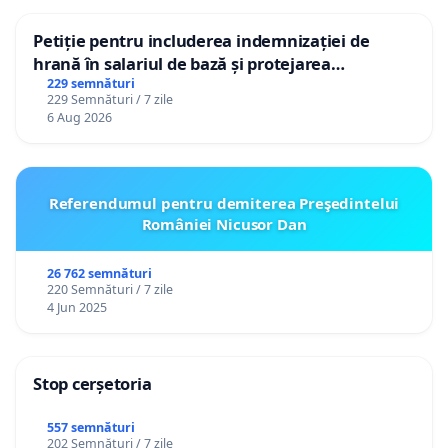
Petiție pentru includerea indemnizației de
hrană în salariul de bază și protejarea
gradațiilor de vechime pentru asistenții
229 semnături
229 Semnături / 7 zile
personali
6 Aug 2026
Referendumul pentru demiterea Preşedintelui
României Nicusor Dan
26 762 semnături
220 Semnături / 7 zile
4 Jun 2025
Stop cerșetoria
557 semnături
202 Semnături / 7 zile