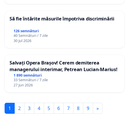
Să fie întărite măsurile împotriva discriminării
126 semnături
40 Semnături / 7 zile
30 Jul 2026
Salvați Opera Brașov! Cerem demiterea
managerului interimar, Petrean Lucian-Marius!
1 890 semnături
33 Semnături / 7 zile
27 Jun 2026
1
2
3
4
5
6
7
8
9
»