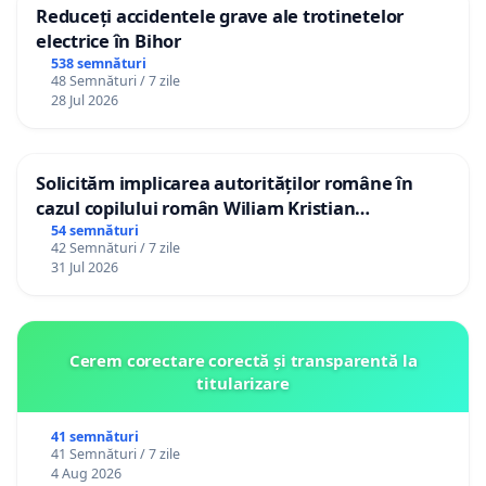
Reduceți accidentele grave ale trotinetelor
electrice în Bihor
538 semnături
48 Semnături / 7 zile
28 Jul 2026
Solicităm implicarea autorităților române în
cazul copilului român Wiliam Kristian
Gheorghe, aflat în plasament în Danemarca de
54 semnături
42 Semnături / 7 zile
12 ani
31 Jul 2026
Cerem corectare corectă și transparentă la
titularizare
41 semnături
41 Semnături / 7 zile
4 Aug 2026