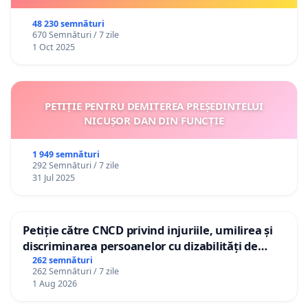
48 230 semnături
670 Semnături / 7 zile
1 Oct 2025
PETIȚIE PENTRU DEMITEREA PREȘEDINTELUI
NICUȘOR DAN DIN FUNCȚIE
1 949 semnături
292 Semnături / 7 zile
31 Jul 2025
Petiție către CNCD privind injuriile, umilirea și
discriminarea persoanelor cu dizabilități de
către utilizatorul TikTok „Gorici”
262 semnături
262 Semnături / 7 zile
1 Aug 2026