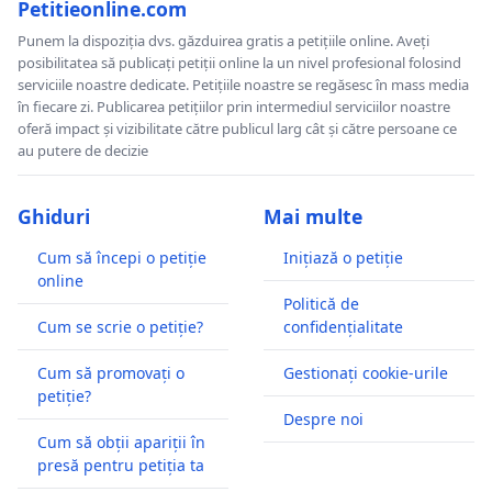
Petitieonline.com
Punem la dispoziția dvs. găzduirea gratis a petițiile online. Aveți
posibilitatea să publicați petiții online la un nivel profesional folosind
serviciile noastre dedicate. Petițiile noastre se regăsesc în mass media
în fiecare zi. Publicarea petițiilor prin intermediul serviciilor noastre
oferă impact și vizibilitate către publicul larg cât și către persoane ce
au putere de decizie
Ghiduri
Mai multe
Cum să începi o petiție
Inițiază o petiție
online
Politică de
Cum se scrie o petiție?
confidențialitate
Cum să promovați o
Gestionați cookie-urile
petiție?
Despre noi
Cum să obții apariții în
presă pentru petiția ta