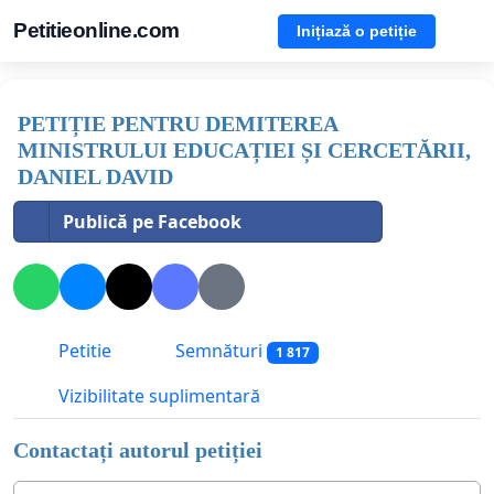
Petitieonline.com
Inițiază o petiție
PETIȚIE PENTRU DEMITEREA
MINISTRULUI EDUCAȚIEI ȘI CERCETĂRII,
DANIEL DAVID
Publică pe Facebook
Petitie
Semnături
1 817
Vizibilitate suplimentară
Contactați autorul petiției