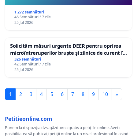
1 272 semnături
46 Semnături / 7 zile
25 Jul 2026
Solicităm măsuri urgente DEER pentru oprirea
microîntreruperilor bruște și zilnice de curent în
Sâncraiu de Mureș și Nazna
326 semnături
42 Semnături / 7 zile
25 Jul 2026
1
2
3
4
5
6
7
8
9
10
»
Petitieonline.com
Punem la dispoziția dvs. găzduirea gratis a petițiile online. Aveți
posibilitatea să publicați petiții online la un nivel profesional folosind