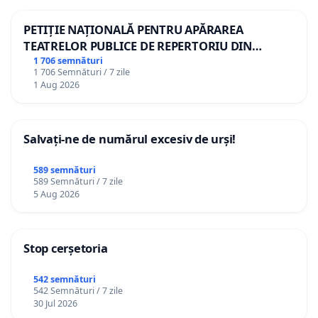
PETIȚIE NAȚIONALĂ PENTRU APĂRAREA
TEATRELOR PUBLICE DE REPERTORIU DIN
ROMÂNIA
1 706 semnături
1 706 Semnături / 7 zile
1 Aug 2026
Salvați-ne de numărul excesiv de urși!
589 semnături
589 Semnături / 7 zile
5 Aug 2026
Stop cerșetoria
542 semnături
542 Semnături / 7 zile
30 Jul 2026