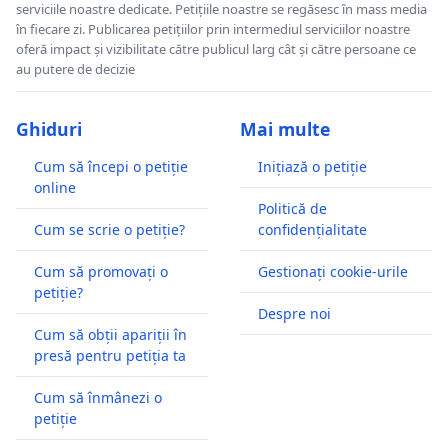
serviciile noastre dedicate. Petițiile noastre se regăsesc în mass media
în fiecare zi. Publicarea petițiilor prin intermediul serviciilor noastre
oferă impact și vizibilitate către publicul larg cât și către persoane ce
au putere de decizie
Ghiduri
Mai multe
Cum să începi o petiție
Inițiază o petiție
online
Politică de
Cum se scrie o petiție?
confidențialitate
Cum să promovați o
Gestionați cookie-urile
petiție?
Despre noi
Cum să obții apariții în
presă pentru petiția ta
Cum să înmânezi o
petiție