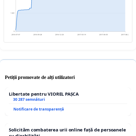
1 261
0
2016-07-07
2016-09-28
2016-12-20
2017-03-14
2017-06-05
2017-08-27
Petiții promovate de alți utilizatori
Libertate pentru VIOREL PAȘCA
30 287 semnături
Notificare de transparență
Solicităm combaterea urii online față de persoanele
cu dizabilități