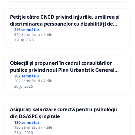
Petiție către CNCD privind injuriile, umilirea și
discriminarea persoanelor cu dizabilități de
către utilizatorul TikTok „Gorici”
246 semnături
246 Semnături / 7 zile
1 Aug 2026
Obiecții și propuneri în cadrul consultărilor
publice privind noul Plan Urbanistic General
(PUG) Ialoveni
202 semnături
202 Semnături / 7 zile
30 Jul 2026
Asigurați salarizare corectă pentru psihologii
din DGASPC și spitale
180 semnături
180 Semnături / 7 zile
31 Jul 2026