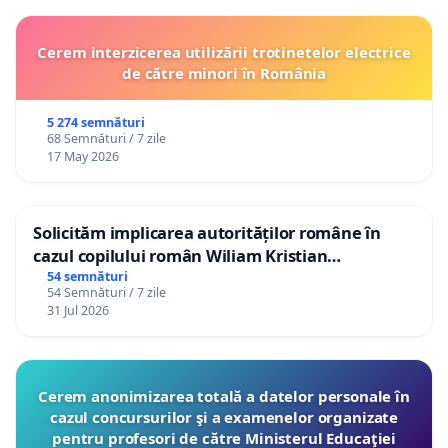
Cerem interzicerea utilizării trotinetelor electrice
de către minori în România
5 274 semnături
68 Semnături / 7 zile
17 May 2026
Solicităm implicarea autorităților române în
cazul copilului român Wiliam Kristian
Gheorghe, aflat în plasament în Danemarca de
54 semnături
54 Semnături / 7 zile
12 ani
31 Jul 2026
Cerem anonimizarea totală a datelor personale în
cazul concursurilor şi a examenelor organizate
pentru profesori de către Ministerul Educaţiei