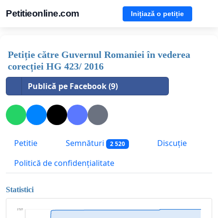
Petitieonline.com
Inițiază o petiție
Petiție către Guvernul Romaniei în vederea
corecției HG 423/ 2016
Publică pe Facebook (9)
Petitie
Semnături
Discuție
2 520
Politică de confidențialitate
Statistici
2 521