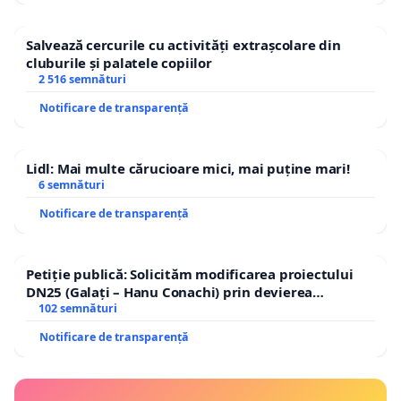
Salvează cercurile cu activități extrașcolare din
cluburile și palatele copiilor
2 516 semnături
Notificare de transparență
Lidl: Mai multe cărucioare mici, mai puține mari!
6 semnături
Notificare de transparență
Petiție publică: Solicităm modificarea proiectului
DN25 (Galați – Hanu Conachi) prin devierea
traseului în afara localităților!
102 semnături
Notificare de transparență