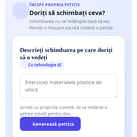
ÎNCEPE PROPRIA PETIȚIE
Doriți să schimbați ceva?
Schimbarea nu se întâmplă dacă tăceți.
Porniți o mișcare socială creând o petiție.
Descrieți schimbarea pe care doriți
să o vedeți
Cu tehnologie AI
Scrieți cu propriile cuvinte. AI va redacta o
petiție solidă pentru dvs.
Generează petiția