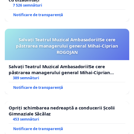
7 526 semnături
Notificare de transparență
Salvați Teatrul Muzical Ambasadorii!Se cere
păstrarea managerului general Mihai-Ciprian
ROGOJAN
Salvați Teatrul Muzical Ambasadorii!Se cere
păstrarea managerului general Mihai-Ciprian
ROGOJAN
389 semnături
Notificare de transparență
Opriți schimbarea nedreaptă a conducerii Școlii
Gimnaziale Săcălaz
453 semnături
Notificare de transparență