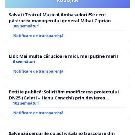
Salvați Teatrul Muzical Ambasadorii!Se cere
păstrarea managerului general Mihai-Ciprian
ROGOJAN
389 semnături
Notificare de transparență
Lidl: Mai multe cărucioare mici, mai puține mari!
6 semnături
Notificare de transparență
Petiție publică: Solicităm modificarea proiectului
DN25 (Galați – Hanu Conachi) prin devierea
traseului în afara localităților!
102 semnături
Notificare de transparență
Salvează cercurile cu activități extrașcolare din