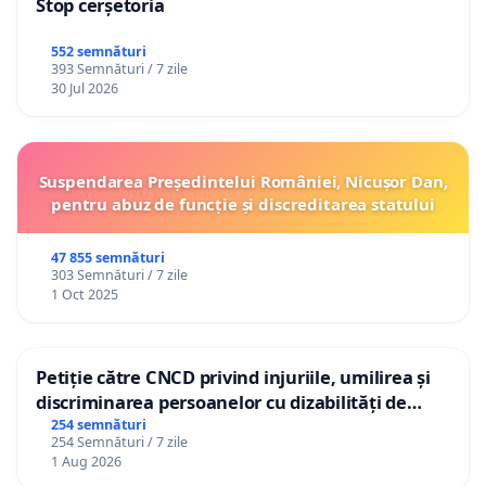
Stop cerșetoria
552 semnături
393 Semnături / 7 zile
30 Jul 2026
Suspendarea Președintelui României, Nicușor Dan,
pentru abuz de funcție și discreditarea statului
47 855 semnături
303 Semnături / 7 zile
1 Oct 2025
Petiție către CNCD privind injuriile, umilirea și
discriminarea persoanelor cu dizabilități de
către utilizatorul TikTok „Gorici”
254 semnături
254 Semnături / 7 zile
1 Aug 2026