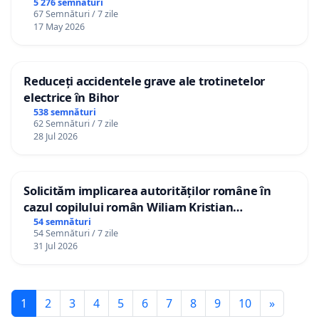
5 276 semnături
67 Semnături / 7 zile
17 May 2026
Reduceți accidentele grave ale trotinetelor
electrice în Bihor
538 semnături
62 Semnături / 7 zile
28 Jul 2026
Solicităm implicarea autorităților române în
cazul copilului român Wiliam Kristian
Gheorghe, aflat în plasament în Danemarca de
54 semnături
54 Semnături / 7 zile
12 ani
31 Jul 2026
1
2
3
4
5
6
7
8
9
10
»