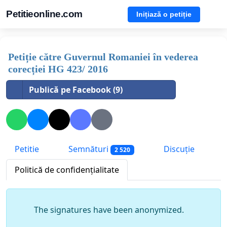
Petitieonline.com
Inițiază o petiție
Petiție către Guvernul Romaniei în vederea
corecției HG 423/ 2016
Publică pe Facebook (9)
Petitie
Semnături
Discuție
2 520
Politică de confidențialitate
The signatures have been anonymized.