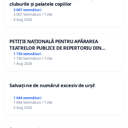
cluburile și palatele copiilor
3 007 semnături
3 007 Semnături / 7 zile
4 Aug 2026
PETIȚIE NAȚIONALĂ PENTRU APĂRAREA
TEATRELOR PUBLICE DE REPERTORIU DIN
ROMÂNIA
1 730 semnături
1 730 Semnături / 7 zile
1 Aug 2026
Salvați-ne de numărul excesiv de urși!
1 044 semnături
1 044 Semnături / 7 zile
5 Aug 2026