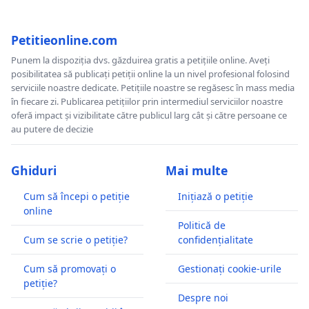
Petitieonline.com
Punem la dispoziția dvs. găzduirea gratis a petițiile online. Aveți
posibilitatea să publicați petiții online la un nivel profesional folosind
serviciile noastre dedicate. Petițiile noastre se regăsesc în mass media
în fiecare zi. Publicarea petițiilor prin intermediul serviciilor noastre
oferă impact și vizibilitate către publicul larg cât și către persoane ce
au putere de decizie
Ghiduri
Mai multe
Cum să începi o petiție
Inițiază o petiție
online
Politică de
Cum se scrie o petiție?
confidențialitate
Cum să promovați o
Gestionați cookie-urile
petiție?
Despre noi