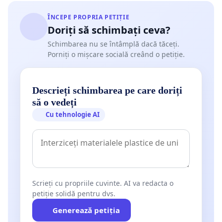
ÎNCEPE PROPRIA PETIȚIE
Doriți să schimbați ceva?
Schimbarea nu se întâmplă dacă tăceți.
Porniți o mișcare socială creând o petiție.
Descrieți schimbarea pe care doriți
să o vedeți
Cu tehnologie AI
Scrieți cu propriile cuvinte. AI va redacta o
petiție solidă pentru dvs.
Generează petiția