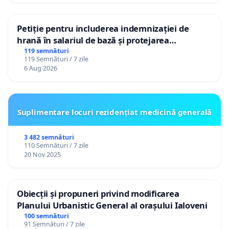
Petiție pentru includerea indemnizației de
hrană în salariul de bază și protejarea
gradațiilor de vechime pentru asistenții
119 semnături
119 Semnături / 7 zile
personali
6 Aug 2026
Suplimentare locuri rezidențiat medicină generală
3 482 semnături
110 Semnături / 7 zile
20 Nov 2025
Obiecții și propuneri privind modificarea
Planului Urbanistic General al orașului Ialoveni
100 semnături
91 Semnături / 7 zile