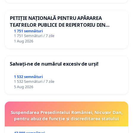
PETIȚIE NAȚIONALĂ PENTRU APĂRAREA
TEATRELOR PUBLICE DE REPERTORIU DIN
ROMÂNIA
1 751 semnături
1 751 Semnături / 7 zile
1 Aug 2026
Salvați-ne de numărul excesiv de urși!
1 532 semnături
1 532 Semnături / 7 zile
5 Aug 2026
Suspendarea Președintelui României, Nicușor Dan,
pentru abuz de funcție și discreditarea statului