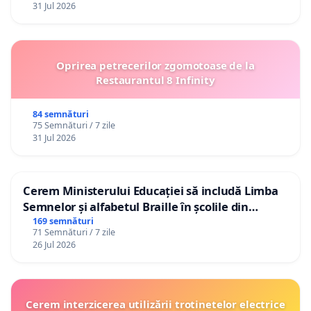
31 Jul 2026
Oprirea petrecerilor zgomotoase de la
Restaurantul 8 Infinity
84 semnături
75 Semnături / 7 zile
31 Jul 2026
Cerem Ministerului Educației să includă Limba
Semnelor și alfabetul Braille în școlile din
Republica Moldova!
169 semnături
71 Semnături / 7 zile
26 Jul 2026
Cerem interzicerea utilizării trotinetelor electrice