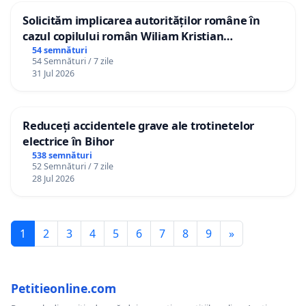
Solicităm implicarea autorităților române în
cazul copilului român Wiliam Kristian
Gheorghe, aflat în plasament în Danemarca de
54 semnături
54 Semnături / 7 zile
12 ani
31 Jul 2026
Reduceți accidentele grave ale trotinetelor
electrice în Bihor
538 semnături
52 Semnături / 7 zile
28 Jul 2026
1
2
3
4
5
6
7
8
9
»
Petitieonline.com