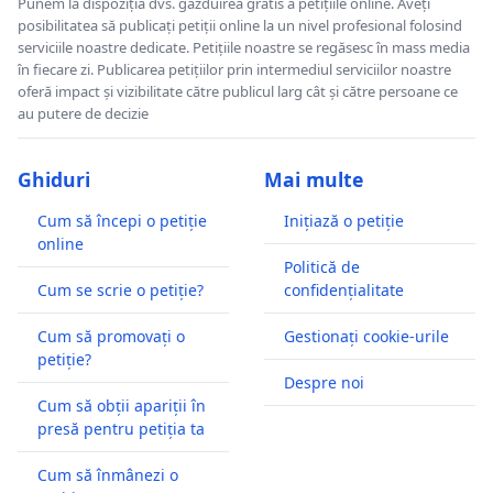
Punem la dispoziția dvs. găzduirea gratis a petițiile online. Aveți
posibilitatea să publicați petiții online la un nivel profesional folosind
serviciile noastre dedicate. Petițiile noastre se regăsesc în mass media
în fiecare zi. Publicarea petițiilor prin intermediul serviciilor noastre
oferă impact și vizibilitate către publicul larg cât și către persoane ce
au putere de decizie
Ghiduri
Mai multe
Cum să începi o petiție
Inițiază o petiție
online
Politică de
Cum se scrie o petiție?
confidențialitate
Cum să promovați o
Gestionați cookie-urile
petiție?
Despre noi
Cum să obții apariții în
presă pentru petiția ta
Cum să înmânezi o