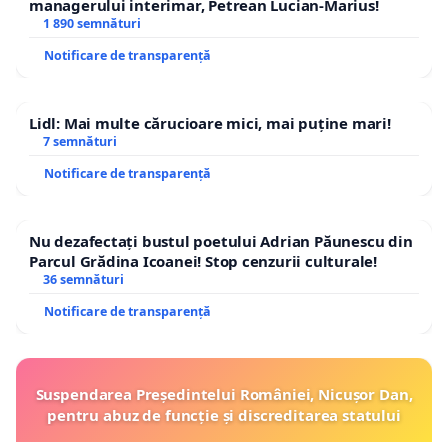
managerului interimar, Petrean Lucian-Marius!
1 890 semnături
Notificare de transparență
Lidl: Mai multe cărucioare mici, mai puține mari!
7 semnături
Notificare de transparență
Nu dezafectați bustul poetului Adrian Păunescu din
Parcul Grădina Icoanei! Stop cenzurii culturale!
36 semnături
Notificare de transparență
Suspendarea Președintelui României, Nicușor Dan,
pentru abuz de funcție și discreditarea statului