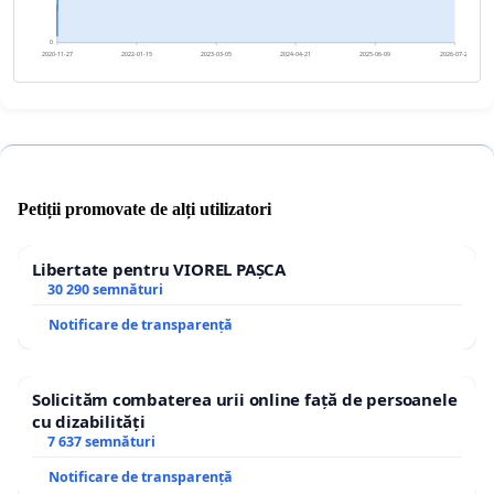
0
2020-11-27
2022-01-15
2023-03-05
2024-04-21
2025-06-09
2026-07-28
Petiții promovate de alți utilizatori
Libertate pentru VIOREL PAȘCA
30 290 semnături
Notificare de transparență
Solicităm combaterea urii online față de persoanele
cu dizabilități
7 637 semnături
Notificare de transparență