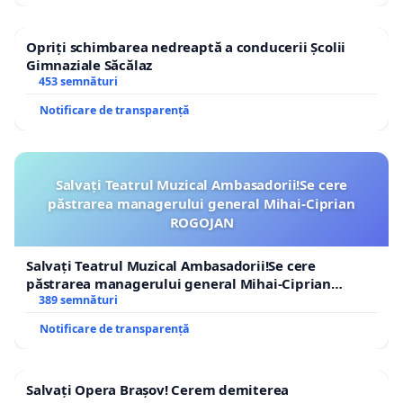
Opriți schimbarea nedreaptă a conducerii Școlii
Gimnaziale Săcălaz
453 semnături
Notificare de transparență
Salvați Teatrul Muzical Ambasadorii!Se cere
păstrarea managerului general Mihai-Ciprian
ROGOJAN
Salvați Teatrul Muzical Ambasadorii!Se cere
păstrarea managerului general Mihai-Ciprian
ROGOJAN
389 semnături
Notificare de transparență
Salvați Opera Brașov! Cerem demiterea