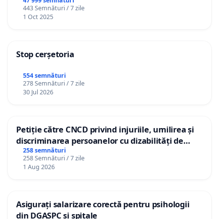
47 999 semnături
443 Semnături / 7 zile
1 Oct 2025
Stop cerșetoria
554 semnături
278 Semnături / 7 zile
30 Jul 2026
Petiție către CNCD privind injuriile, umilirea și
discriminarea persoanelor cu dizabilități de
către utilizatorul TikTok „Gorici”
258 semnături
258 Semnături / 7 zile
1 Aug 2026
Asigurați salarizare corectă pentru psihologii
din DGASPC și spitale