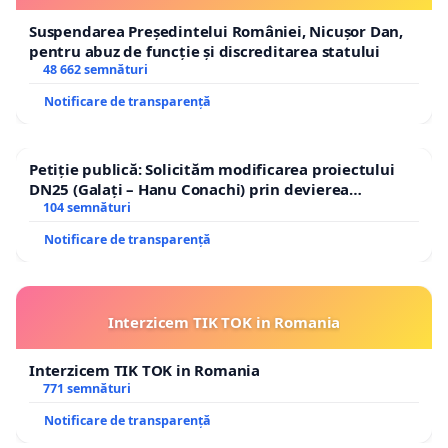
Suspendarea Președintelui României, Nicușor Dan,
pentru abuz de funcție și discreditarea statului
48 662 semnături
Notificare de transparență
Petiție publică: Solicităm modificarea proiectului
DN25 (Galați – Hanu Conachi) prin devierea
traseului în afara localităților!
104 semnături
Notificare de transparență
Interzicem TIK TOK in Romania
Interzicem TIK TOK in Romania
771 semnături
Notificare de transparență