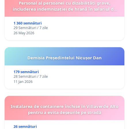
Personal al persoanei cu dizabilități grave,
includerea indemnizației de hrană în salariul de
bază lunar și protejarea gradațiilor de vechime
1 360 semnături
29 Semnături / 7 zile
26 May 2026
Demisia Președintelui Nicușor Dan
179 semnături
28 Semnături / 7 zile
11 Jan 2026
Instalarea de containere închise în Villaverde Alto
pentru a evita deșeurile pe stradă
26 semnături