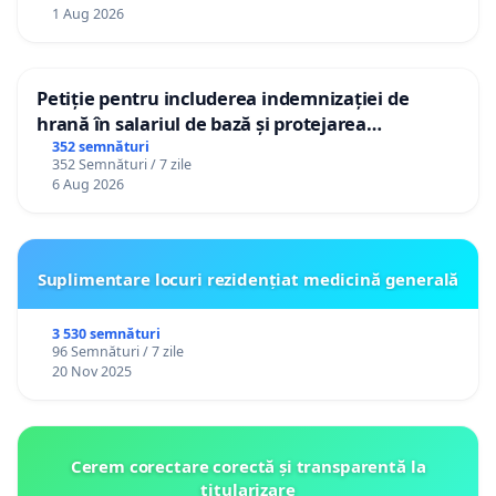
1 Aug 2026
Petiție pentru includerea indemnizației de
hrană în salariul de bază și protejarea
gradațiilor de vechime pentru asistenții
352 semnături
352 Semnături / 7 zile
personali
6 Aug 2026
Suplimentare locuri rezidențiat medicină generală
3 530 semnături
96 Semnături / 7 zile
20 Nov 2025
Cerem corectare corectă și transparentă la
titularizare