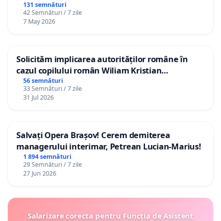
131 semnături
42 Semnături / 7 zile
7 May 2026
Solicităm implicarea autorităților române în
cazul copilului român Wiliam Kristian
Gheorghe, aflat în plasament în Danemarca de
56 semnături
33 Semnături / 7 zile
12 ani
31 Jul 2026
Salvați Opera Brașov! Cerem demiterea
managerului interimar, Petrean Lucian-Marius!
1 894 semnături
29 Semnături / 7 zile
27 Jun 2026
Salarizare corecta pentru Funcția de Asistent