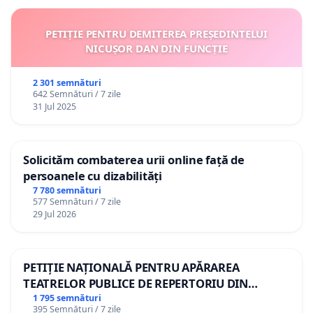
PETIȚIE PENTRU DEMITEREA PREȘEDINTELUI
NICUȘOR DAN DIN FUNCȚIE
2 301 semnături
642 Semnături / 7 zile
31 Jul 2025
Solicităm combaterea urii online față de
persoanele cu dizabilități
7 780 semnături
577 Semnături / 7 zile
29 Jul 2026
PETIȚIE NAȚIONALĂ PENTRU APĂRAREA
TEATRELOR PUBLICE DE REPERTORIU DIN
ROMÂNIA
1 795 semnături
395 Semnături / 7 zile