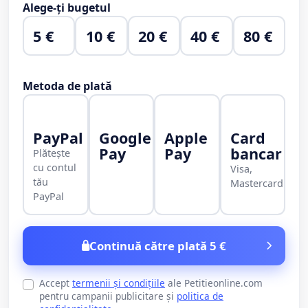
Alege-ți bugetul
5 €
10 €
20 €
40 €
80 €
Metoda de plată
PayPal
Google
Apple
Card
Pay
Pay
bancar
Plătește
cu contul
Visa,
tău
Mastercard
PayPal
Continuă către plată 5 €
Accept
termenii și condițiile
ale Petitieonline.com
pentru campanii publicitare și
politica de