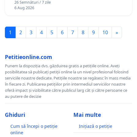
26 Semnături / 7 zile
6 Aug 2026
1
2
3
4
5
6
7
8
9
10
»
Petitieonline.com
Punem la dispoziția dvs. găzduirea gratis a petițiile online. Aveți
posibilitatea să publicați petiții online la un nivel profesional folosind
serviciile noastre dedicate. Petițiile noastre se regăsesc în mass media
în fiecare zi. Publicarea petițiilor prin intermediul serviciilor noastre
oferă impact și vizibilitate către publicul larg cât și către persoane ce
au putere de decizie
Ghiduri
Mai multe
Cum să începi o petiție
Inițiază o petiție
online