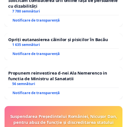
Solicităm combaterea urii online față de persoanele
cu dizabilități
7 780 semnături
Notificare de transparență
Opriți eutanasierea câinilor și pisicilor în Bacău
1 635 semnături
Notificare de transparență
Propunem reinvestirea d-nei Ala Nemerenco in
functia de Ministru al Sanatatii
56 semnături
Notificare de transparență
Suspendarea Președintelui României, Nicușor Dan,
pentru abuz de funcție și discreditarea statului