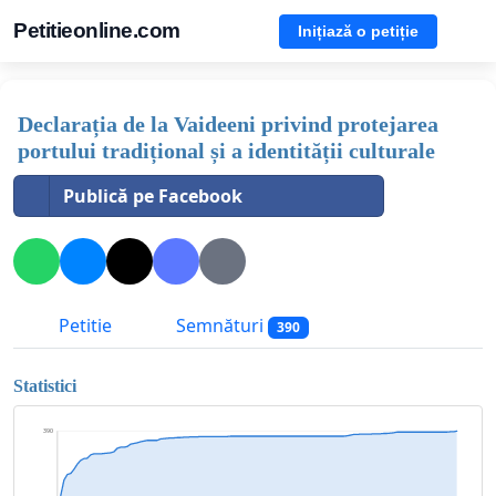
Petitieonline.com
Inițiază o petiție
Declarația de la Vaideeni privind protejarea
portului tradițional și a identității culturale
Publică pe Facebook
Petitie
Semnături
390
Statistici
390