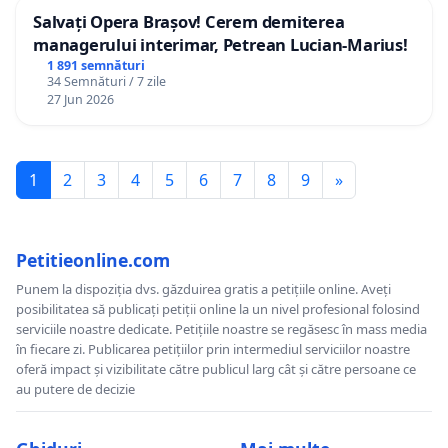
Salvați Opera Brașov! Cerem demiterea
managerului interimar, Petrean Lucian-Marius!
1 891 semnături
34 Semnături / 7 zile
27 Jun 2026
1
2
3
4
5
6
7
8
9
»
Petitieonline.com
Punem la dispoziția dvs. găzduirea gratis a petițiile online. Aveți
posibilitatea să publicați petiții online la un nivel profesional folosind
serviciile noastre dedicate. Petițiile noastre se regăsesc în mass media
în fiecare zi. Publicarea petițiilor prin intermediul serviciilor noastre
oferă impact și vizibilitate către publicul larg cât și către persoane ce
au putere de decizie