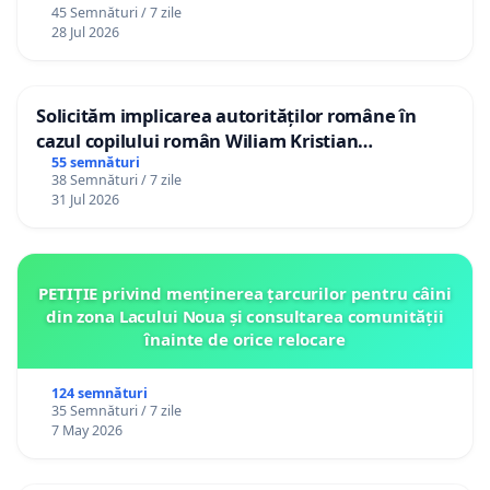
45 Semnături / 7 zile
28 Jul 2026
Solicităm implicarea autorităților române în
cazul copilului român Wiliam Kristian
Gheorghe, aflat în plasament în Danemarca de
55 semnături
38 Semnături / 7 zile
12 ani
31 Jul 2026
PETIȚIE privind menținerea țarcurilor pentru câini
din zona Lacului Noua și consultarea comunității
înainte de orice relocare
124 semnături
35 Semnături / 7 zile
7 May 2026