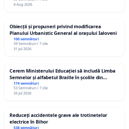
4 Aug 2026
Obiecții și propuneri privind modificarea
Planului Urbanistic General al orașului Ialoveni
100 semnături
59 Semnături / 7 zile
31 Jul 2026
Cerem Ministerului Educației să includă Limba
Semnelor și alfabetul Braille în școlile din
Republica Moldova!
174 semnături
53 Semnături / 7 zile
26 Jul 2026
Reduceți accidentele grave ale trotinetelor
electrice în Bihor
538 semnături