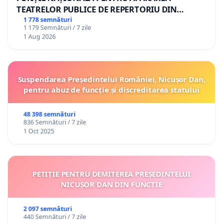
TEATRELOR PUBLICE DE REPERTORIU DIN
ROMÂNIA
1 778 semnături
1 179 Semnături / 7 zile
1 Aug 2026
Suspendarea Președintelui României, Nicușor Dan,
pentru abuz de funcție și discreditarea statului
48 398 semnături
836 Semnături / 7 zile
1 Oct 2025
PETIȚIE PENTRU DEMITEREA PREȘEDINTELUI
NICUȘOR DAN DIN FUNCȚIE
2 097 semnături
440 Semnături / 7 zile