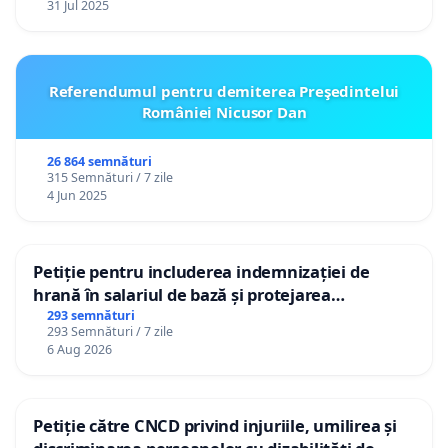
31 Jul 2025
Referendumul pentru demiterea Preşedintelui
României Nicusor Dan
26 864 semnături
315 Semnături / 7 zile
4 Jun 2025
Petiție pentru includerea indemnizației de
hrană în salariul de bază și protejarea
gradațiilor de vechime pentru asistenții
293 semnături
293 Semnături / 7 zile
personali
6 Aug 2026
Petiție către CNCD privind injuriile, umilirea și