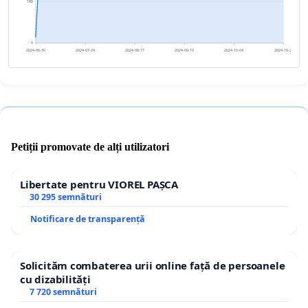
195
0
2024-06-30
2024-07-24
2024-08-17
2024-09-10
2024-10-04
2024-10-28
Petiții promovate de alți utilizatori
Libertate pentru VIOREL PAȘCA
30 295 semnături
Notificare de transparență
Solicităm combaterea urii online față de persoanele
cu dizabilități
7 720 semnături