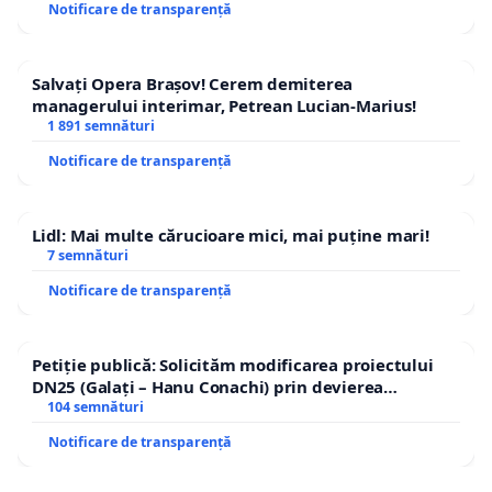
Notificare de transparență
Salvați Opera Brașov! Cerem demiterea
managerului interimar, Petrean Lucian-Marius!
1 891 semnături
Notificare de transparență
Lidl: Mai multe cărucioare mici, mai puține mari!
7 semnături
Notificare de transparență
Petiție publică: Solicităm modificarea proiectului
DN25 (Galați – Hanu Conachi) prin devierea
traseului în afara localităților!
104 semnături
Notificare de transparență