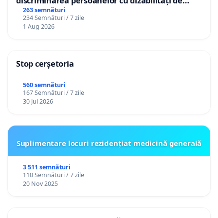
discriminarea persoanelor cu dizabilități de
către utilizatorul TikTok „Gorici”
263 semnături
234 Semnături / 7 zile
1 Aug 2026
Stop cerșetoria
560 semnături
167 Semnături / 7 zile
30 Jul 2026
Suplimentare locuri rezidențiat medicină generală
3 511 semnături
110 Semnături / 7 zile
20 Nov 2025